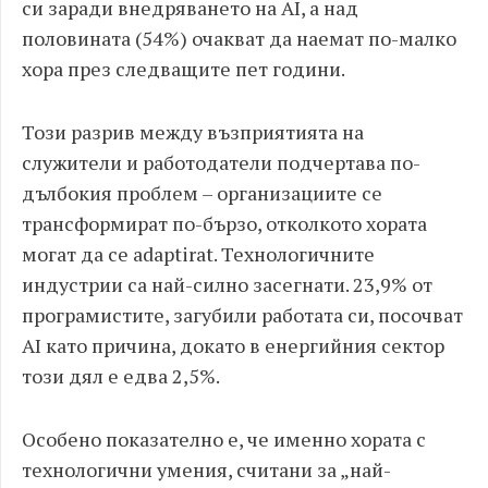
си заради внедряването на AI, а над
половината (54%) очакват да наемат по-малко
хора през следващите пет години.
Този разрив между възприятията на
служители и работодатели подчертава по-
дълбокия проблем – организациите се
трансформират по-бързо, отколкото хората
могат да се adaptirat. Технологичните
индустрии са най-силно засегнати. 23,9% от
програмистите, загубили работата си, посочват
AI като причина, докато в енергийния сектор
този дял е едва 2,5%.
Особено показателно е, че именно хората с
технологични умения, считани за „най-