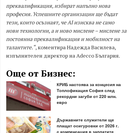
преквалификация, избират напълно нова
професия. Успешните организации ще бъдат
тези, които осъзнаят, че AI изисква не само
нови технологии, а и ново мислене – мислене за
постоянна преквалификация и мобилност на
талантите.“
, коментира Надежда Василева,
изпълнителен директор на Adecco България.
Още от Бизнес:
КРИБ настоява за концесия на
Топлофикация София след
рекордни загуби от 220 млн.
евро
Държавните служители ще
плащат осигуровки от 2026 г.
с компенсация в заплатите