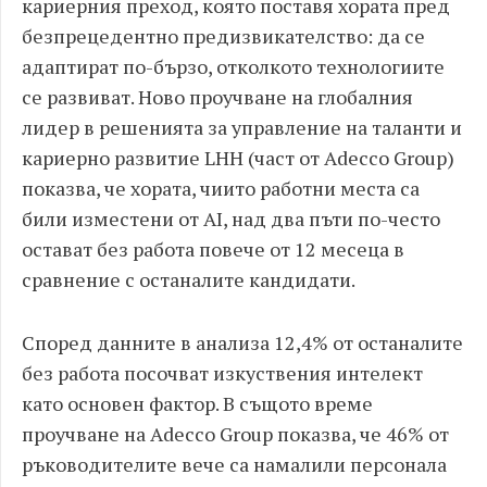
кариерния преход, която поставя хората пред
безпрецедентно предизвикателство: да се
адаптират по-бързо, отколкото технологиите
се развиват. Ново проучване на глобалния
лидер в решенията за управление на таланти и
кариерно развитие LHH (част от Adecco Group)
показва, че хората, чиито работни места са
били изместени от AI, над два пъти по-често
остават без работа повече от 12 месеца в
сравнение с останалите кандидати.
Според данните в анализа 12,4% от останалите
без работа посочват изкуствения интелект
като основен фактор. В същото време
проучване на Adecco Group показва, че 46% от
ръководителите вече са намалили персонала