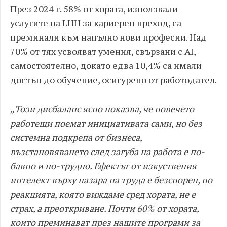
През 2024 г. 58% от хората, използвали
услугите на LHH за кариерен преход, са
преминали към напълно нови професии. Над
70% от тях усвояват умения, свързани с AI,
самостоятелно, докато едва 10,4% са имали
достъп до обучение, осигурено от работодател.
„Този дисбаланс ясно показва, че повечето
работещи поемат инициативата сами, но без
системна подкрепа от бизнеса,
възстановяването след загуба на работа е по-
бавно и по-трудно. Ефектът от изкуствения
интелект върху пазара на труда е безспорен, но
реакцията, която виждаме сред хората, не е
страх, а преоткриване. Почти 60% от хората,
които преминават през нашите програми за