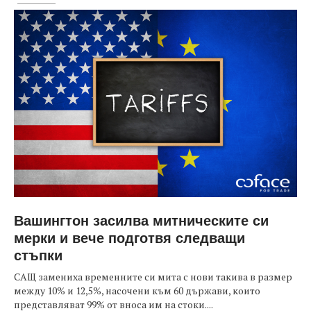
Вашингтон засилва митническите си
мерки и вече подготвя следващи
стъпки
САЩ замениха временните си мита с нови такива в размер
между 10% и 12,5%, насочени към 60 държави, които
представляват 99% от вноса им на стоки....