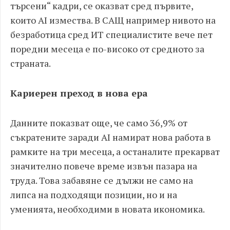
търсени“ кадри, се оказват сред първите,
които AI измества. В САЩ например нивото на
безработица сред ИТ специалистите вече пет
поредни месеца е по-високо от средното за
страната.
Кариерен преход в нова ера
Данните показват още, че само 36,9% от
съкратените заради AI намират нова работа в
рамките на три месеца, а останалите прекарват
значително повече време извън пазара на
труда. Това забавяне се дължи не само на
липса на подходящи позиции, но и на
уменията, необходими в новата икономика.