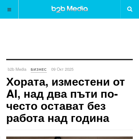
b2b Media
09 Окт 2025
БИЗНЕС
Хората, изместени от
AI, над два пъти по-
често остават без
работа над година