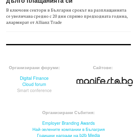
дълго плащанията си
В ключови сектори в България срокът на разплащанията
се увеличава средно с 20 дни спрямо предходната година,
алармират от Allianz Trade
FOOTER-ФОРУМИ
FOOTER-MIDDLE
Организирани форуми:
Сайтове:
Digital Finance
Cloud forum
Smart conference
FOOTER-СЪБИТИЯ
Организирани Събития:
Employer Branding Awards
Най-зелените компании в Бълагрия
Годишни награди на b2b Media