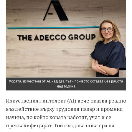
Хората, изместени от AI, над два пъти по-често остават без работа
над година
Изкуственият интелект (AI) вече оказва реално
въздействие върху трудовия пазар и променя
начина, по който хората работят, учат и се
преквалифицират. Той създава нова ера на