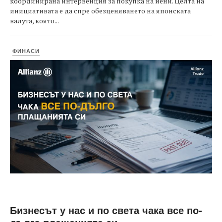
координирана интервенция за покупка на йени. Целта на
инициативата е да спре обезценяването на японската
валута, която...
ФИНАСИ
Бизнесът у нас и по света чака все по-