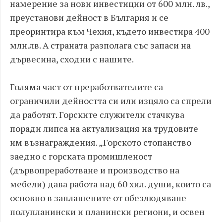
намерение за нови инвестиции от 600 млн. лв.,
преустанови дейност в България и се
преоринтира към Чехия, където инвестира 400
млн.лв. А страната разполага със запаси на
дървесина, сходни с нашите.
Голяма част от преработвателите са
ограничили дейността си или изцяло са спрели
да работят. Горските служители стачкува
поради липса на актуализация на трудовите
им възнаграждения. „Горското стопанство
заедно с горската промишленост
(дървопреработване и производство на
мебели) дава работа над 60 хил. души, които са
основно в заплашените от обезлюдяване
полупланински и планински региони, и освен