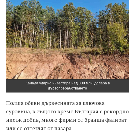
Канада ударно инвестира над 800 млн. долара в
дървопреработването
Полша обяви дървесината за ключова
суровина, в същото време България с рекордно
нисък добив, много фирми от бранша фалират
или се оттеглят от пазара