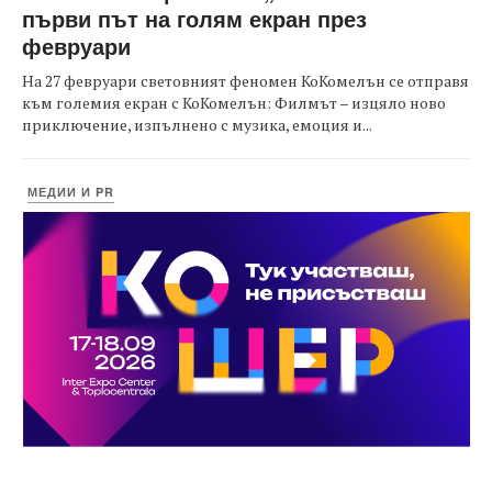
първи път на голям екран през
февруари
На 27 февруари световният феномен КоКомелън се отправя
към големия екран с КоКомелън: Филмът – изцяло ново
приключение, изпълнено с музика, емоция и...
МЕДИИ И PR