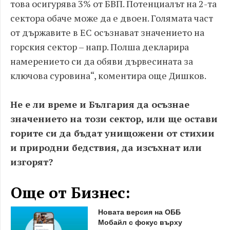
това осигурява 3% от БВП. Потенциалът на 2-та
сектора обаче може да е двоен. Голямата част
от държавите в ЕС осъзнават значението на
горския сектор – напр. Полша декларира
намерението си да обяви дървесината за
ключова суровина“, коментира още Дишков.
Не е ли време и България да осъзнае
значението на този сектор, или ще остави
горите си да бъдат унищожени от стихии
и природни бедствия, да изсъхнат или
изгорят?
Още от Бизнес:
Новата версия на ОББ
Мобайл с фокус върху