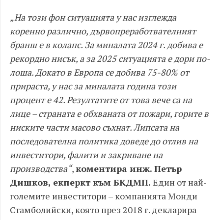
„На този фон ситуацията у нас изглежда
коренно различно, дървопреработвателният
бранш е в колапс. За миналата 2024 г. добива е
рекордно нисък, а за 2025 ситуацията е дори по-
лоша. Докато в Европа се добива 75-80% от
прираста, у нас за миналата година този
процент е 42. Резултатите от това вече са на
лице – страната е обхваната от пожари, горите в
ниските части масово съхнат. Липсата на
последователна политика доведе до отлив на
инвеститори, фалити и закриване на
производства“
,
коментира инж. Петър
Дишков, екперкт към БКДМП.
Един от най-
големите инвеститори – компанията Монди
Стамболийски, която през 2018 г. декларира