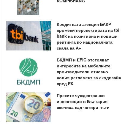
KOMPISHÄNG
Кредитната агенция БАКР
промени перспективата на tbi
bank на позитивна и повиши
рейтинга по националната
скала на А+
БКДМП и ЕFIC отстояват
интересите на мебелните
производители относно
новия регламент за екодизайн
пред ЕК
Преките чуждестранни
инвестиции в България
скочиха над четири пъти