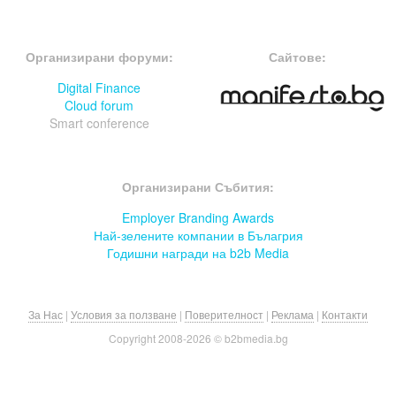
FOOTER-ФОРУМИ
FOOTER-MIDDLE
Организирани форуми:
Сайтове:
Digital Finance
Cloud forum
Smart conference
FOOTER-СЪБИТИЯ
Организирани Събития:
Employer Branding Awards
Най-зелените компании в Бълагрия
Годишни награди на b2b Media
За Нас
|
Условия за ползване
|
Поверителност
|
Реклама
|
Контакти
Copyright 2008-
2026 © b2bmedia.bg