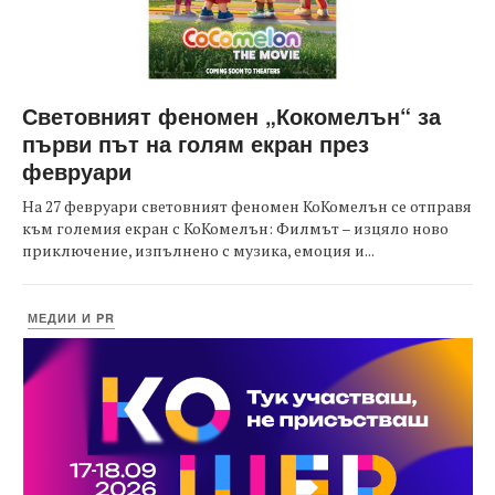
Световният феномен „Кокомелън“ за
първи път на голям екран през
февруари
На 27 февруари световният феномен КоКомелън се отправя
към големия екран с КоКомелън: Филмът – изцяло ново
приключение, изпълнено с музика, емоция и...
МЕДИИ И PR