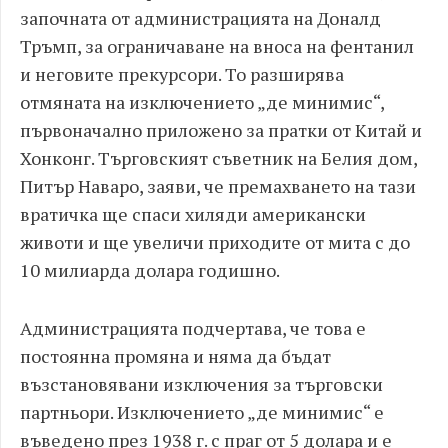
започната от администрацията на Доналд
Тръмп, за ограничаване на вноса на фентанил
и неговите прекурсори. То разширява
отмяната на изключението „де минимис“,
първоначално приложено за пратки от Китай и
Хонконг. Търговският съветник на Белия дом,
Питър Наваро, заяви, че премахването на тази
вратичка ще спаси хиляди американски
животи и ще увеличи приходите от мита с до
10 милиарда долара годишно.
Администрацията подчертава, че това е
постоянна промяна и няма да бъдат
възстановявани изключения за търговски
партньори. Изключението „де минимис“ е
въведено през 1938 г. с праг от 5 долара и е