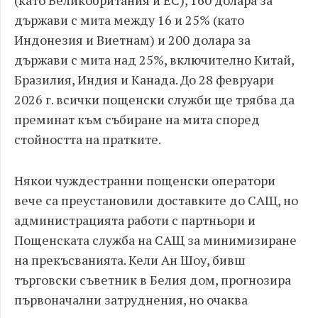
(като Великобритания и ЕС), 160 долара за
държави с мита между 16 и 25% (като
Индонезия и Виетнам) и 200 долара за
държави с мита над 25%, включително Китай,
Бразилия, Индия и Канада. До 28 февруари
2026 г. всички пощенски служби ще трябва да
преминат към събиране на мита според
стойността на пратките.
Някои чуждестранни пощенски оператори
вече са преустановили доставките до САЩ, но
администрацията работи с партньори и
Пощенската служба на САЩ за минимизиране
на прекъсванията. Кели Ан Шоу, бивш
търговски съветник в Белия дом, прогнозира
първоначални затруднения, но очаква