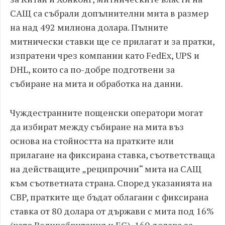
САЩ са събрали допълнителни мита в размер
на над 492 милиона долара. Пълните
митнически ставки ще се прилагат и за пратки,
изпратени чрез компании като FedEx, UPS и
DHL, които са по-добре подготвени за
събиране на мита и обработка на данни.
Чуждестранните пощенски оператори могат
да избират между събиране на мита въз
основа на стойността на пратките или
прилагане на фиксирана ставка, съответстваща
на действащите „реципрочни“ мита на САЩ
към съответната страна. Според указанията на
CBP, пратките ще бъдат облагани с фиксирана
ставка от 80 долара от държави с мита под 16%