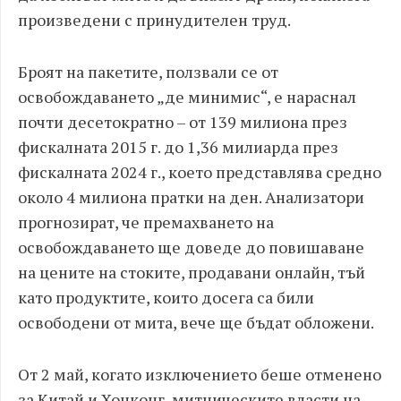
произведени с принудителен труд.
Броят на пакетите, ползвали се от
освобождаването „де минимис“, е нараснал
почти десетократно – от 139 милиона през
фискалната 2015 г. до 1,36 милиарда през
фискалната 2024 г., което представлява средно
около 4 милиона пратки на ден. Анализатори
прогнозират, че премахването на
освобождаването ще доведе до повишаване
на цените на стоките, продавани онлайн, тъй
като продуктите, които досега са били
освободени от мита, вече ще бъдат обложени.
От 2 май, когато изключението беше отменено
за Китай и Хонконг, митническите власти на