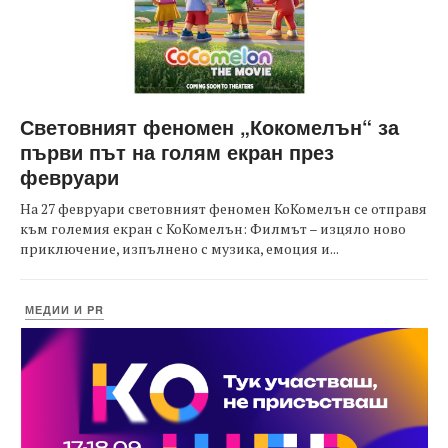
Световният феномен „Кокомелън“ за
първи път на голям екран през
февруари
На 27 февруари световният феномен КоКомелън се отправя
към големия екран с КоКомелън: Филмът – изцяло ново
приключение, изпълнено с музика, емоция и...
МЕДИИ И PR