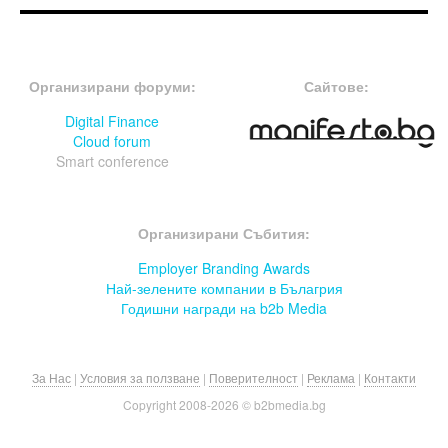
FOOTER-ФОРУМИ
FOOTER-MIDDLE
Организирани форуми:
Сайтове:
Digital Finance
Cloud forum
Smart conference
FOOTER-СЪБИТИЯ
Организирани Събития:
Employer Branding Awards
Най-зелените компании в Бълагрия
Годишни награди на b2b Media
За Нас
|
Условия за ползване
|
Поверителност
|
Реклама
|
Контакти
Copyright 2008-
2026 © b2bmedia.bg