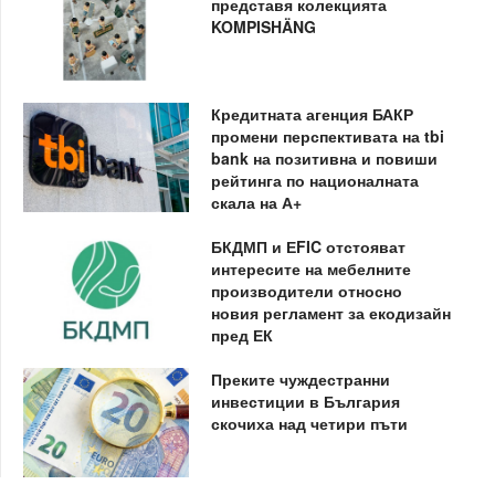
представя колекцията
KOMPISHÄNG
Кредитната агенция БАКР
промени перспективата на tbi
bank на позитивна и повиши
рейтинга по националната
скала на А+
БКДМП и ЕFIC отстояват
интересите на мебелните
производители относно
новия регламент за екодизайн
пред ЕК
Преките чуждестранни
инвестиции в България
скочиха над четири пъти