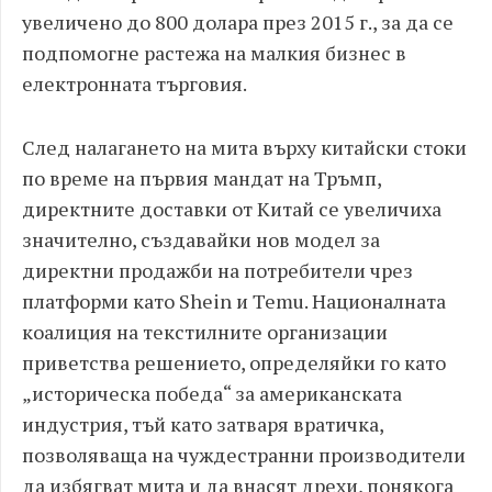
увеличено до 800 долара през 2015 г., за да се
подпомогне растежа на малкия бизнес в
електронната търговия.
След налагането на мита върху китайски стоки
по време на първия мандат на Тръмп,
директните доставки от Китай се увеличиха
значително, създавайки нов модел за
директни продажби на потребители чрез
платформи като Shein и Temu. Националната
коалиция на текстилните организации
приветства решението, определяйки го като
„историческа победа“ за американската
индустрия, тъй като затваря вратичка,
позволяваща на чуждестранни производители
да избягват мита и да внасят дрехи, понякога