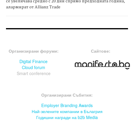
се увеличава средно с 20 дни спрямо предходната година,
алармират от Allianz Trade
FOOTER-ФОРУМИ
FOOTER-MIDDLE
Организирани форуми:
Сайтове:
Digital Finance
Cloud forum
Smart conference
FOOTER-СЪБИТИЯ
Организирани Събития:
Employer Branding Awards
Най-зелените компании в Бълагрия
Годишни награди на b2b Media