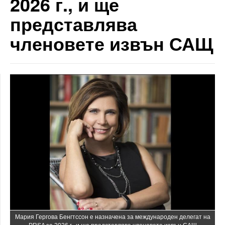
2026 г., и ще
представлява
членовете извън САЩ
Mария Гергова Бенгтссон е назначена за международен делегат на