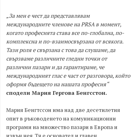
„За мен е чест да представлявам
международните членове на PRSA в момент,
когато професията става все по-глобална, по-
комплексна и по-взаимосвързана от всякога.
Тази роля е свързана с това да слушаме, да
свързваме различните гледни точки от
различни пазари и да гарантираме, че
международният глас е част от разговора, който
оформя бъдещето на нашата професия“
сподели Мария Гергова Бенгсстон.
Мария Бенгтссон има над две десетилетия
опит в ръководенето на комуникационни
програми на множество пазари в Европа и
извън нея. Тя е основател и главен