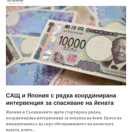
НОВИНИ
САЩ и Япония с рядка координирана
интервенция за спасяване на йената
Япония и Съединените щати стартираха рядка,
координирана интервенция за покупка на йени. Целта на
инициативата е да спре обезценяването на японската
валута, която...