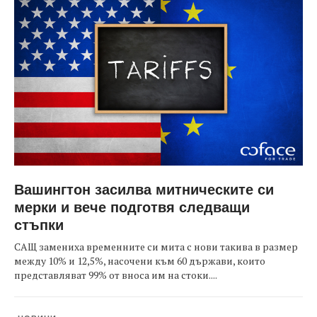
Вашингтон засилва митническите си
мерки и вече подготвя следващи
стъпки
САЩ замениха временните си мита с нови такива в размер
между 10% и 12,5%, насочени към 60 държави, които
представляват 99% от вноса им на стоки....