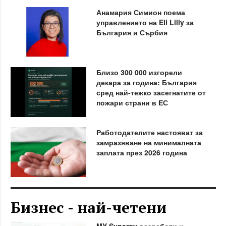
Анамария Симион поема
управлението на Eli Lilly за
България и Сърбия
Близо 300 000 изгорели
декара за година: България
сред най-тежко засегнатите от
пожари страни в ЕС
Работодателите настояват за
замразяване на минималната
заплата през 2026 година
Бизнес - най-четени
MY Synergy разработи и