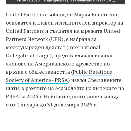
PRSA за 2026 г., и ще представлява членовете извън САЩ
United Partners
съобщи, че Мария Бенгтссон,
основател и главен изпълнителен директор на
United Partners и създател на мрежата United
Partners Network (UPN), е избрана за
международен делегат (International
Delegate-at-Large), представляващ всички
членове на Американското дружество по
връзки с обществеността (
Public Relations
Society of America - PRSA
) извън Съединените
щати, в рамките на Асамблеята на лидерите на
PRSA за 2026 г. Нейният едногодишен мандат
е от 1 януари до 31 декември 2026 г.