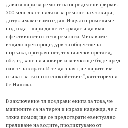
даваха пари за ремонт на определени фирми.
500 млн. лв. се наляха за ремонт на язовири,
дотук имаме само един. Изцяло променяме
подхода – пари да не се крадат и да има
ефективност от тези ремонти. Минаваме
изцяло през процедури за обществена
поръчка, прозрачност, технически преглед,
обследване на язовири и всичко ще бъде пред
очите на хората. И те да знаят, че парите им
отиват за тяхното спокойствие.“, категорична
бе Нинова.
В заключение тя поздрави екипа за това, че
машините са на терен и изрази надежда, че с
тяхна помощ ще се предотврати евентуално
преливане на водите, продиктувано от