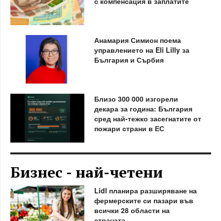
с компенсация в заплатите
Анамария Симион поема
управлението на Eli Lilly за
България и Сърбия
Близо 300 000 изгорели
декара за година: България
сред най-тежко засегнатите от
пожари страни в ЕС
Бизнес - най-четени
Lidl планира разширяване на
фермерските си пазари във
всички 28 области на
страната