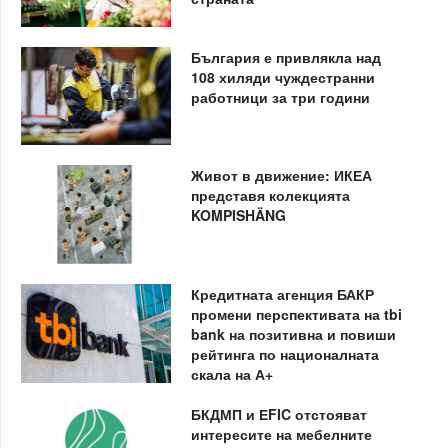
България е привлякла над
108 хиляди чуждестранни
работници за три години
Живот в движение: ИКЕА
представя колекцията
KOMPISHÄNG
Кредитната агенция БАКР
промени перспективата на tbi
bank на позитивна и повиши
рейтинга по националната
скала на А+
БКДМП и ЕFIC отстояват
интересите на мебелните