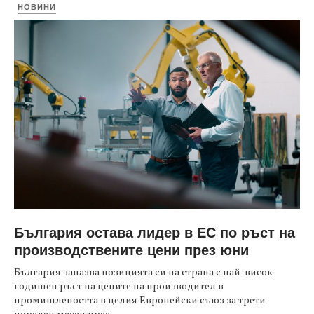
НОВИНИ
България остава лидер в ЕС по ръст на
производствените цени през юни
България запазва позицията си на страна с най-висок
годишен ръст на цените на производител в
промишлеността в целия Европейски съюз за трети
пореден месец през...