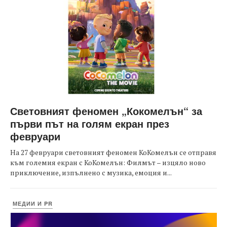
Световният феномен „Кокомелън“ за
първи път на голям екран през
февруари
На 27 февруари световният феномен КоКомелън се отправя
към големия екран с КоКомелън: Филмът – изцяло ново
приключение, изпълнено с музика, емоция и...
МЕДИИ И PR