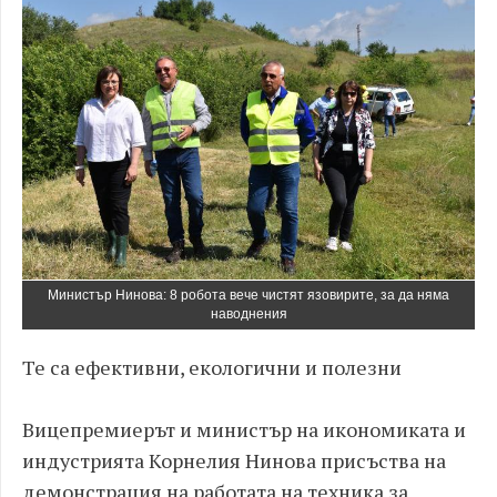
Министър Нинова: 8 робота вече чистят язовирите, за да няма
наводнения
Те са ефективни, екологични и полезни
Вицепремиерът и министър на икономиката и
индустрията Корнелия Нинова присъства на
демонстрация на работата на техника за