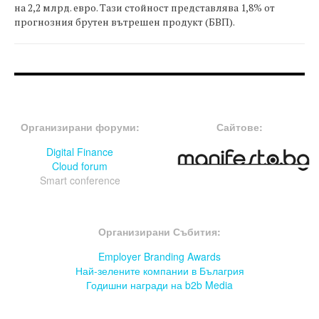
на 2,2 млрд. евро. Тази стойност представлява 1,8% от
прогнозния брутен вътрешен продукт (БВП).
FOOTER-ФОРУМИ
FOOTER-MIDDLE
Организирани форуми:
Сайтове:
Digital Finance
Cloud forum
Smart conference
FOOTER-СЪБИТИЯ
Организирани Събития:
Employer Branding Awards
Най-зелените компании в Бълагрия
Годишни награди на b2b Media