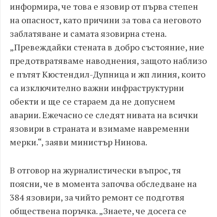
информира, че това е язовир от първа степен
на опасност, като причини за това са неговото
заблатяване и самата язовирна стена.
„Превеждайки стената в добро състояние, ние
предотвратяваме наводнения, защото наблизо
е пътят Кюстендил-Дупница и жп линия, които
са изключително важни инфраструктурни
обекти и ще се стараем да не допуснем
аварии. Ежечасно се следят нивата на всички
язовири в страната и взимаме навременни
мерки.“, заяви министър Нинова.
В отговор на журналистически въпрос, тя
поясни, че в момента започва обследване на
384 язовири, за чийто ремонт се подготвя
обществена поръчка. „Знаете, че досега се