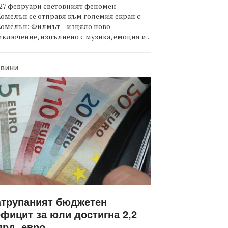
27 февруари световният феномен
омелън се отправя към големия екран с
Комелън: Филмът – изцяло ново
ключение, изпълнено с музика, емоция и...
ОВИНИ
атрупаният бюджетен
фицит за юли достигна 2,2
рд. евро