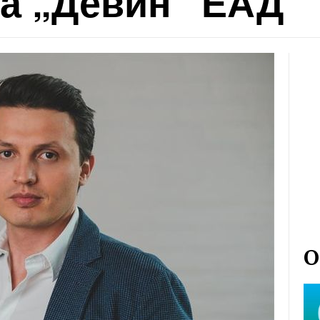
на „Девин“ ЕАД
О