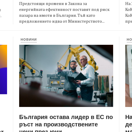
Предстоящи промени в Закона за
На 
енергийната ефективност поставят под риск
КоК
и
пазара на имоти в България. Тъй като
Ко
.
предложението идва от Министерството...
при
НОВИНИ
Н
България остава лидер в ЕС по
Н
ръст на производствените
де
цени през юни
мл
ат