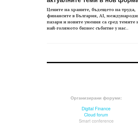
Цените на храните, бъдещето на труда,
финансите в България, AI, международн
пазари и новите умения са сред темите 
най-голямото бизнес събитие у нас
...
FOOTER-ФОРУМИ
Организирани форуми:
Digital Finance
Cloud forum
Smart conference