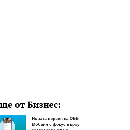
ще от Бизнес:
Новата версия на ОББ
Мобайл с фокус върху
застраховането и