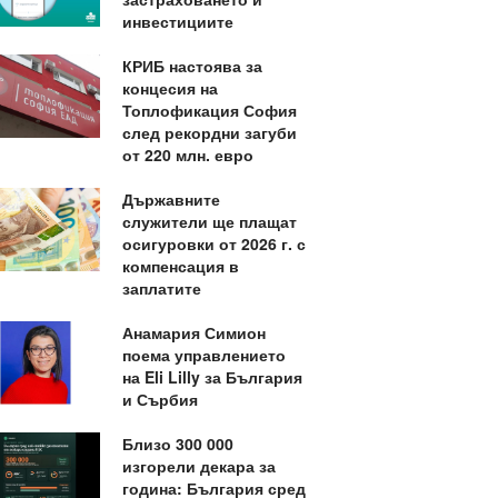
инвестициите
КРИБ настоява за
концесия на
Топлофикация София
след рекордни загуби
от 220 млн. евро
Държавните
служители ще плащат
осигуровки от 2026 г. с
компенсация в
заплатите
Анамария Симион
поема управлението
на Eli Lilly за България
и Сърбия
Близо 300 000
изгорели декара за
година: България сред