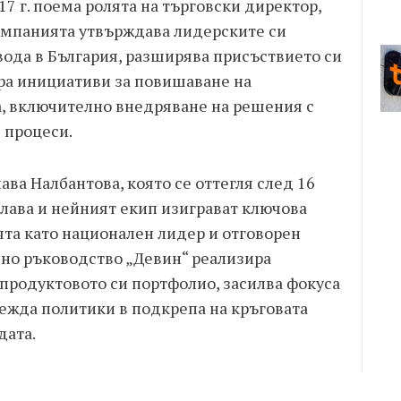
7 г. поема ролята на търговски директор,
омпанията утвърждава лидерските си
вода в България, разширява присъствието си
ира инициативи за повишаване на
, включително внедряване на решения с
 процеси.
ава Налбантова, която се оттегля след 16
лава и нейният екип изиграват ключова
ята като национален лидер и отговорен
но ръководство „Девин“ реализира
 продуктовото си портфолио, засилва фокуса
вежда политики в подкрепа на кръговата
дата.