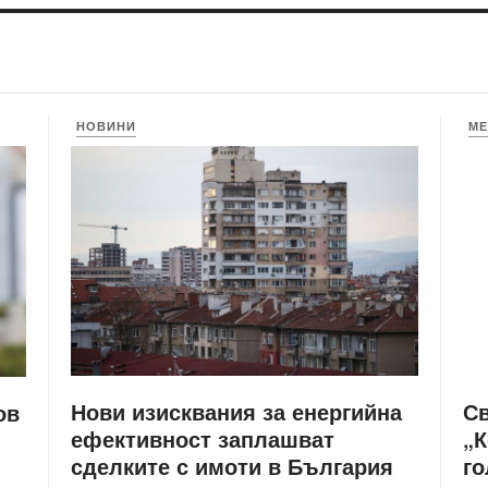
НОВИНИ
МЕ
Нови изисквания за енергийна
С
ов
ефективност заплашват
„К
сделките с имоти в България
го