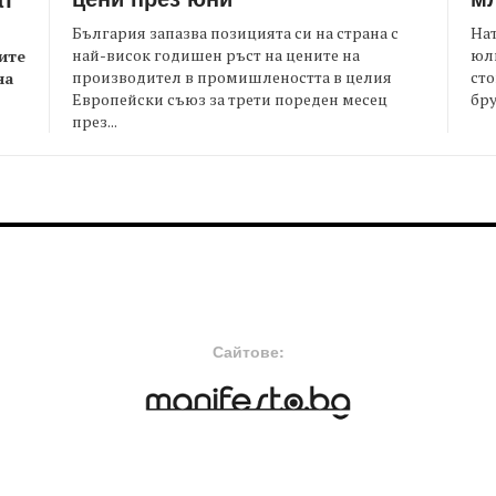
България запазва позицията си на страна с
На
най-висок годишен ръст на цените на
юли
ите
производител в промишлеността в целия
сто
на
Европейски съюз за трети пореден месец
бру
през...
FOOTER-MIDDLE
F
Сайтове: