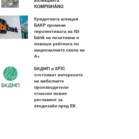
колекцията
KOMPISHÄNG
Кредитната агенция
БАКР промени
перспективата на tbi
bank на позитивна и
повиши рейтинга по
националната скала на
А+
БКДМП и ЕFIC
отстояват интересите
на мебелните
производители
относно новия
регламент за
екодизайн пред ЕК