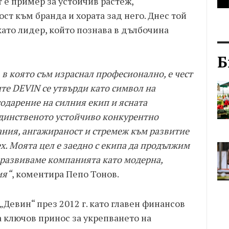
 е пример за устойчив растеж,
ст към бранда и хората зад него. Днес той
ато лидер, който познава в дълбочина
Б
 в която съм израснал професионално, е чест
те DEVIN се утвърди като символ на
годарение на силния екип и ясната
 единственото устойчиво конкурентно
нания, ангажираност и стремеж към развитие
ех. Моята цел е заедно с екипа да продължим
 развиваме компанията като модерна,
ия“
, коментира Пепо Тонов.
Девин“ през 2012 г. като главен финансов
а ключов принос за укрепването на