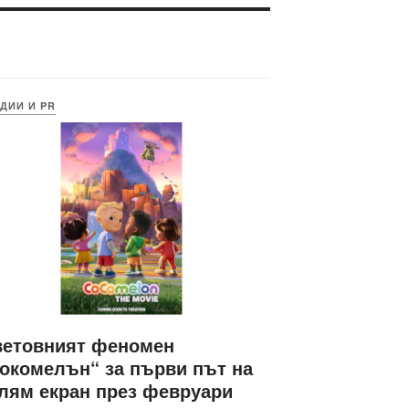
ДИИ И PR
ветовният феномен
окомелън“ за първи път на
лям екран през февруари