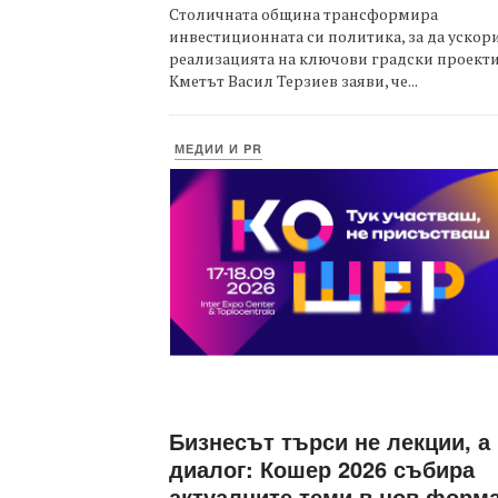
Столичната община трансформира
инвестиционната си политика, за да ускор
реализацията на ключови градски проекти
Кметът Васил Терзиев заяви, че...
МЕДИИ И PR
Бизнесът търси не лекции, а
диалог: Кошер 2026 събира
актуалните теми в нов форм