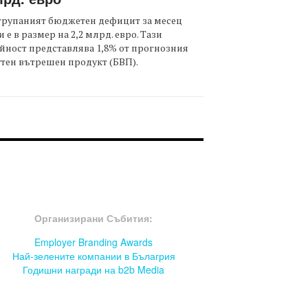
трупаният бюджетен дефицит за месец
 е в размер на 2,2 млрд. евро. Тази
йност представлява 1,8% от прогнозния
тен вътрешен продукт (БВП).
OOTER-СЪБИТИЯ
Организирани Събития:
Employer Branding Awards
Най-зелените компании в Бълагрия
Годишни награди на b2b Media