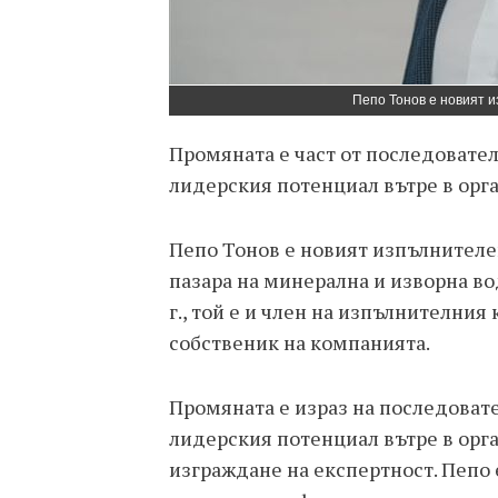
Пепо Тонов е новият 
Промяната е част от последовател
лидерския потенциал вътре в орг
Пепо Тонов е новият изпълнителе
пазара на минерална и изворна во
г., той е и член на изпълнителния 
собственик на компанията.
Промяната е израз на последовате
лидерския потенциал вътре в орг
изграждане на експертност. Пепо 