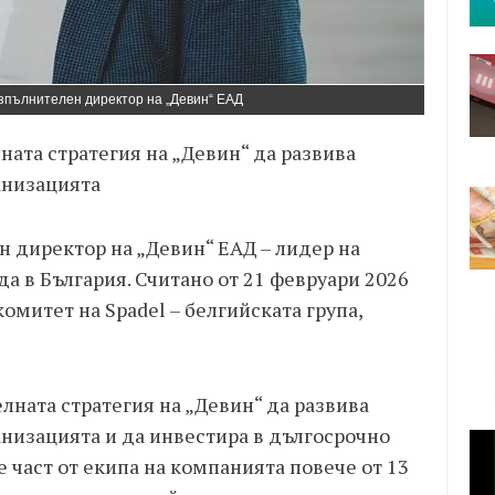
изпълнителен директор на „Девин“ ЕАД
ната стратегия на „Девин“ да развива
анизацията
н директор на „Девин“ ЕАД – лидер на
да в България. Считано от 21 февруари 2026
комитет на Spadel – белгийската група,
лната стратегия на „Девин“ да развива
анизацията и да инвестира в дългосрочно
е част от екипа на компанията повече от 13