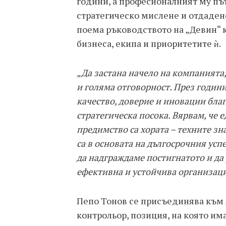
години, а професионалният му път
стратегическо мислене и отдадено
поема ръководството на „Девин“ к
бизнеса, екипа и приоритетите ѝ.
„Да застана начело на компанията,
и голяма отговорност. През години
качество, доверие и иновации бла
стратегическа посока. Вярвам, че
предимство са хората – техните з
са в основата на дългосрочния усп
да надграждаме постигнатото и да
ефективна и устойчива организац
Пепо Тонов се присъединява към „
контрольор, позиция, на която им