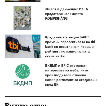
Живот в движение: ИКЕА
представя колекцията
KOMPISHÄNG
Кредитната агенция БАКР
промени перспективата на tbi
bank на позитивна и повиши
рейтинга по националната
скала на А+
БКДМП и ЕFIC отстояват
интересите на мебелните
производители относно
новия регламент за екодизайн
пред ЕК
Вижте още: