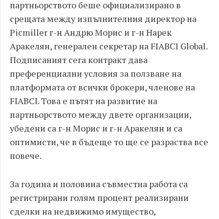
партньорството беше официализирано в
срещата между изпълнителния директор на
Picmiller г-н Андрю Морис и г-н Нарек
Аракелян, генерален секретар на FIABCI Global.
Подписаният сега контракт дава
преференциални условия за ползване на
платформата от всички брокери, членове на
FIABCI. Това е пътят на развитие на
партньорството между двете организации,
убедени са г-н Морис и г-н Аракелян и са
оптимисти, че в бъдеще то ще се разраства все
повече.
За година и половина съвместна работа са
регистрирани голям процент реализирани
сделки на недвижимо имущество,