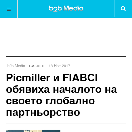
b2b Media
18 Ное 2017
БИЗНЕС
Picmiller и FIABCI
обявиха началото на
своето глобално
партньорство