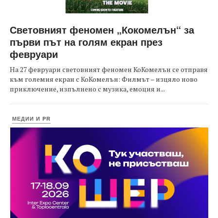
Световният феномен „Кокомелън“ за
първи път на голям екран през
февруари
На 27 февруари световният феномен КоКомелън се отправя
към големия екран с КоКомелън: Филмът – изцяло ново
приключение, изпълнено с музика, емоция и...
МЕДИИ И PR