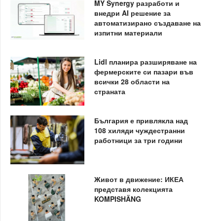
MY Synergy разработи и
внедри AI решение за
автоматизирано създаване на
изпитни материали
Lidl планира разширяване на
фермерските си пазари във
всички 28 области на
страната
България е привлякла над
108 хиляди чуждестранни
работници за три години
Живот в движение: ИКЕА
представя колекцията
KOMPISHÄNG