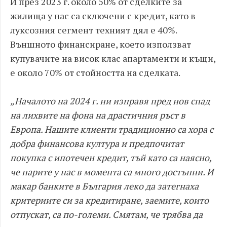
И през 2023 г. около 50% от сделките за
жилища у нас са сключени с кредит, като в
луксозния сегмент техният дял е 40%.
Външното финансиране, което използват
купувачите на висок клас апартаменти и къщи,
е около 70% от стойността на сделката.
„Началото на 2024 г. ни изправя пред нов спад
на лихвите на фона на драстичния ръст в
Европа. Нашите клиенти традиционно са хора с
добра финансова култура и предпочитат
покупка с ипотечен кредит, тъй като са наясно,
че парите у нас в момента са много достъпни. И
макар банките в България леко да затегнаха
критериите си за кредитиране, заемите, които
отпускат, са по-големи. Смятам, че трябва да