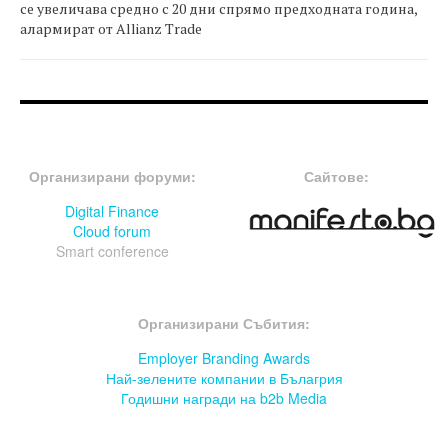
се увеличава средно с 20 дни спрямо предходната година,
алармират от Allianz Trade
FOOTER-ФОРУМИ
FOOTER-MIDDLE
Организирани форуми:
Сайтове:
Digital Finance
Cloud forum
Smart conference
FOOTER-СЪБИТИЯ
Организирани Събития:
Employer Branding Awards
Най-зелените компании в Бълагрия
Годишни награди на b2b Media