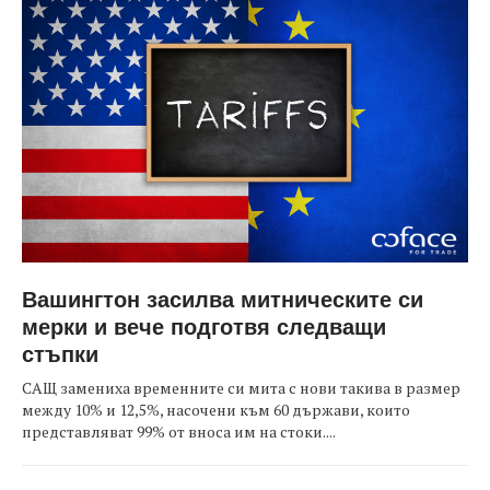
Вашингтон засилва митническите си
мерки и вече подготвя следващи
стъпки
САЩ замениха временните си мита с нови такива в размер
между 10% и 12,5%, насочени към 60 държави, които
представляват 99% от вноса им на стоки....