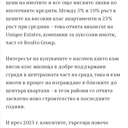
цени на имотите и все още ниските лихви по
ипотечните кредити. Между 5% и 10% ръст в
цените на високия клас апартаменти и 23%
ръст при средния – това отчита анализът на
Unique Estates, компания за луксозни имоти,
част от Realto Group.
Интересът на купувачите е насочен както към
висок клас жилища в добре поддържани
сгради в централната част на града, така и към
имоти в процес на изграждане в близките до
центъра квартали – в тези райони се отчита
засилено ново строителство в последните
години.
И през 2023 г. клиентите, търсещи повече