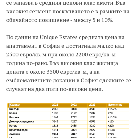
се запазва в средния ценови клас имоти. Във
високия сегмент поскъпването е в рамките на
обичайното повишение - между 5 и 10%.
По данни на Unique Estates средната цена на
апартамент в София е достигнала малко над
2500 евро/кв. м при около 2200 евро/кв. м
година по-рано. Във високия клас жилища
цената е около 3500 евро/кв. м, а на
емблематичните локации в София сделките се
случват на два пъти по-високи цени.