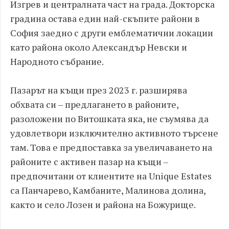
Изгрев и централната част на града. Докторска
градина остава един най-скъпите райони в
София заедно с други емблематични локации
като района около Александър Невски и
Народното събрание.
Пазарът на къщи през 2023 г. разширява
обхвата си – предлагането в районите,
разоложени по Витошката яка, не съумява да
удовлетвори изключително активното търсене
там. Това е предпоставка за увеличаването на
районите с активен пазар на къщи –
предпочитани от клиентите на Unique Estates
са Панчарево, Камбаните, Малинова долина,
както и село Лозен и района на Божурище.