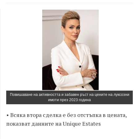
Повишаване на активността и забавен ръст на цените на луксозни
имоти през 2023 година
• Всяка втора сделка е без отстъпка в цената,
показват данните на Unique Estates