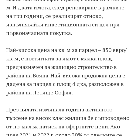
м. И двата имота, след реновиране в рамките
на три години, се реализират отново,
изпълнявайки инвестиционната си цел при
първоначалната покупка.
Най-висока цена на кв. м за парцел – 850 евро/
кв. м, е постигната за имот с малка площ,
предназначен за жилищно строителство в
района на Бояна. Най-висока продажна цена е
дадена за парцел с площ 4 дка, разположен в
района на Летище София.
През цялата изминала година активното
търсене на висок клас жилища бе съпроводено
oт по-малък натиск на офертните цени. Ако
през 2021 и 2022 г. около 30% от сделките се