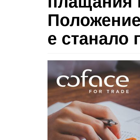
плащания в
Положениет
е станало 