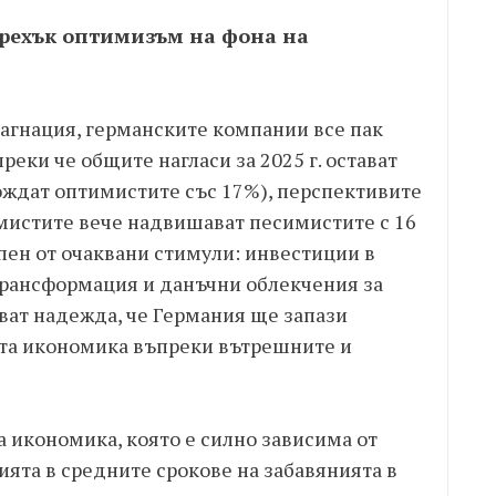
рехък оптимизъм на фона на
агнация, германските компании все пак
реки че общите нагласи за 2025 г. остават
ждат оптимистите със 17%), перспективите
имистите вече надвишават песимистите с 16
пен от очаквани стимули: инвестиции в
 трансформация и данъчни облекчения за
ват надежда, че Германия ще запази
ата икономика въпреки вътрешните и
 икономика, която е силно зависима от
ята в средните срокове на забавянията в