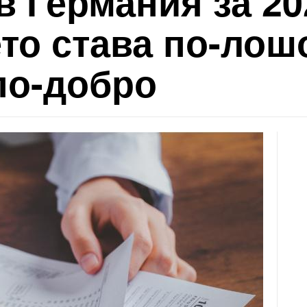
 Германия за 20
о става по-лошо
по-добро