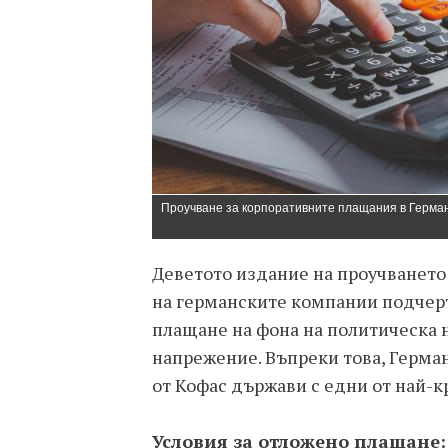
Проучване за корпоративните плащания в Герман
Деветото издание на проучването
на германските компании подчерт
плащане на фона на политическа 
напрежение. Въпреки това, Герма
от Кофас държави с едни от най-к
Условия за отложено плащане: