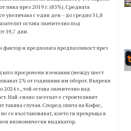
от пика през 2019 г. (85%). Средната
е увеличава с един ден – до средно 31,8
азателят остава значително под
т 39,7 дни.
н фактор и предполага предпазливост през
 дълго просрочени вземания (между шест
вишават 2% от годишния им оборот. Въпреки
 2024 г., той остава значително над
т. Най-силно засегнат е строителният
т такива случаи. Според опита на Кофас,
не се възстановяват, което ги превръща в
ивен икономически индикатор.