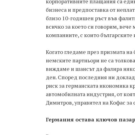
корпоративните плащания са един
бизнеса и предпоставка от непла
близо 10-годишен ръст във фалит
всичко за което си говорим, вече
компаниите, с които българските 
Когато гледаме през призмата на 
немските партньори не са толкова
виждаме и шансът да фалира някой
ден. Според последния ни доклад 
риск за германската икономика кр
автомобилната индустрия, от коят
Димитров, управител на Кофас за 
Германия остава ключов пазар