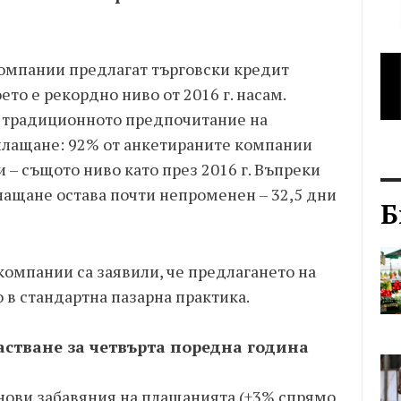
компании предлагат търговски кредит
ето е рекордно ниво от 2016 г. насам.
и традиционното предпочитание на
плащане: 92% от анкетираните компании
 – същото ниво като през 2016 г. Въпреки
лащане остава почти непроменен – 32,5 дни
Б
 компании са заявили, че предлагането на
 в стандартна пазарна практика.
стване за четвърта поредна година
нови забавяния на плащанията (+3% спрямо