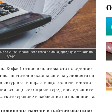
О
ия за 2025: Положението става по-лошо, преди да е станало по-
добро
 на Кофас1 относно платежното поведение
ава значително влошаване на условията на
несигурност и нарастващо геополитическо
ния все още се откроява сред изследваните
ратките срокове и забавяния на плащанията.
 повишено търсене и най-високо ниво