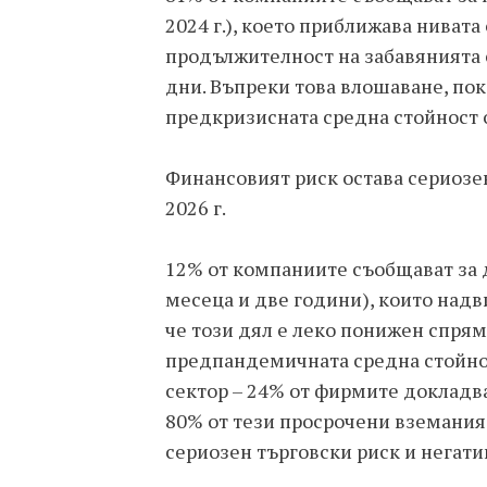
2024 г.), което приближава нивата 
продължителност на забавянията с
дни. Въпреки това влошаване, пок
предкризисната средна стойност о
Финансовият риск остава сериозе
2026 г.
12% от компаниите съобщават за
месеца и две години), които над
че този дял е леко понижен спрямо
предпандемичната средна стойнос
сектор – 24% от фирмите докладва
80% от тези просрочени вземания 
сериозен търговски риск и негат