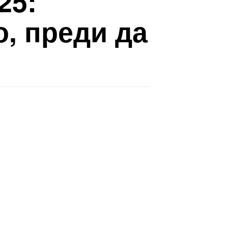
25:
, преди да