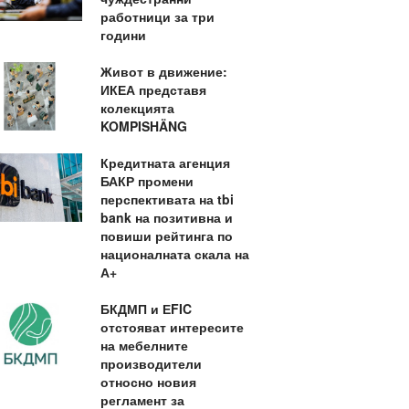
работници за три
години
Живот в движение:
ИКЕА представя
колекцията
KOMPISHÄNG
Кредитната агенция
БАКР промени
перспективата на tbi
bank на позитивна и
повиши рейтинга по
националната скала на
А+
БКДМП и ЕFIC
отстояват интересите
на мебелните
производители
относно новия
регламент за