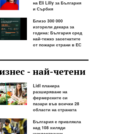
на Eli Lilly за България
и Сърбия
Близо 300 000
изгорели декара за
година: България сред
най-тежко засегнатите
от пожари страни в ЕС
изнес - най-четени
Lidl планира
разширяване на
фермерските си
пазари във всички 28
области на страната
България е привлякла
над 108 хиляди
чуждестранни