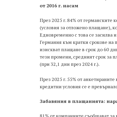
от 2016 г. насам
През 2025 г. 84% от германските 
(условия за отложено плащане), ко
Едновременно с това се засилва 
Германия към кратки срокове на 
изискват плащане в срок до 60 дни
тези промени, средният срок за п
(при 32,1 дни през 2024 г.).
През 2025 г. 55% от анкетираните
кредитни условия се е превърнало
Забавяния в плащанията: нара
81% от компаниите съобщават за 