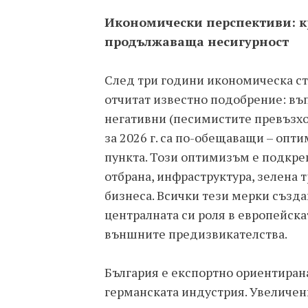
Икономически перспективи: к
продължаваща несигурност
След три години икономическа ст
отчитат известно подобрение: въп
негативни (песимистите превъзхо
за 2026 г. са по-обещаващи – опт
пункта. Този оптимизъм е подкре
отбрана, инфраструктура, зелена
бизнеса. Всички тези мерки създа
централната си роля в европейск
външните предизвикателства.
България е експортно ориентирана
германската индустрия. Увеличени