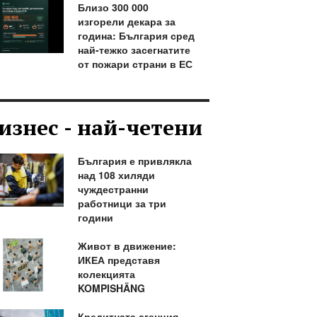
Близо 300 000
изгорели декара за
година: България сред
най-тежко засегнатите
от пожари страни в ЕС
изнес - най-четени
България е привлякла
над 108 хиляди
чуждестранни
работници за три
години
Живот в движение:
ИКЕА представя
колекцията
KOMPISHÄNG
Кредитната агенция