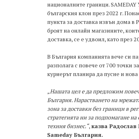
националните граници. SAMEDAY Ун
българския клон през 2022 г. По
пункта за доставка извън дома в 
броят на онлайн магазините, коит
доставка, се е удвоил, като през 2
В България компанията вече си па
разполага с повече от 700 точки з
куриерът планира да пусне и нова 
„Нашата цел е да предложим повеч
България. Нарастването на мрежата
зона за доставки без граници в ре
стратегията ни за подпомагане на
техния бизнес.“
,
казва Радослав
Sameday България.