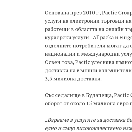
Основана през 2010 г., Pactic Gro
услуги на електронни търговци н
работещи в областта на онлайн тъ
куриерски услуги - Allpacka и Furg
отделните потребители могат да с
национални и международни услуг
Освен това, Pactic улеснява пълн
доставки на външни изпълнители, 
3,5 милиона доставки.
Със седалище в Будапеща, Pactic 
оборот от около 15 милиона евро п
„Вярваме в услугите за доставка б
едно и също висококачествено изж