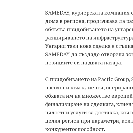
SAMEDAY, куриерската компания с
дома в региона, продължава да ра
обявява придобиването на унгарск
разширяването на инфраструктурат
Унгария тази нова сделка е стъпка
SAMEDAY да създаде отворена зона
позициите си на двата пазара.
С придобиването на Pactic Group,
насочени към клиенти, опериращи
обхвата им на множество европейс
финализиране на сделката, клиен
цялостни услуги за доставка, кои
целия регион при параметри, кои
конкурентоспособност.