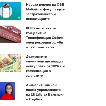
Новата версия на ОББ
Мобайл с фокус върху
застраховането и
инвестициите
КРИБ настоява за
концесия на
Топлофикация София
след рекордни загуби
от 220 млн. евро
Държавните
служители ще плащат
осигуровки от 2026 г. с
компенсация в
заплатите
Анамария Симион
поема управлението
на Eli Lilly за България
и Сърбия