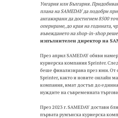
Унгария или България. Придобиване
плана на SAMEDAY да подобри прис
ангажирани да достигнем 8500 точк
оперираме, до края на годината, чр
въвеждането на shop-in-shop реш
изпълнителен директор на SA
През април SAMEDAY обяви намер
куриерска компания Sprinter. Сле
беше финализирана през юни. От
Sprinter, както и новите онлайн м
компания, имат достъп до единна
нуждите на съвременната търгови
През 2023 г. SAMEDAY достави бли
първата румънска куриерска комп