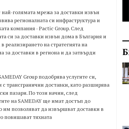
 най-голямата мрежа за доставки извън
звива регионалната си инфраструктура и
ата компания - Pactic Group. След
а си за доставки извън дома в България и
 в реализирането на стратегията на
Б
 за доставки в региона и да затвърди
 SAMEDAY Group подобрява услугите си,
 с трансгранични доставки, като разширява
ки пазари. По този начин, след
тите на SAMEDAY ще имат достъп до
то им позволяват да извършват доставки в
то повишават тяхната