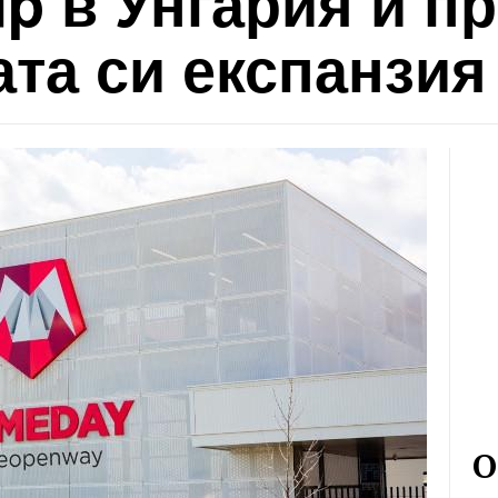
up в Унгария и 
та си експанзия
О