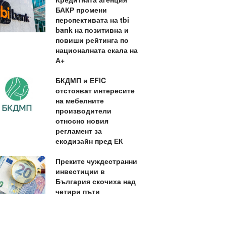
БАКР промени
перспективата на tbi
bank на позитивна и
повиши рейтинга по
националната скала на
А+
БКДМП и ЕFIC
отстояват интересите
на мебелните
производители
относно новия
регламент за
екодизайн пред ЕК
Преките чуждестранни
инвестиции в
България скочиха над
четири пъти