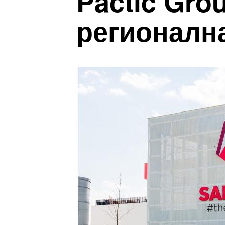
Pactic Gro
регионална