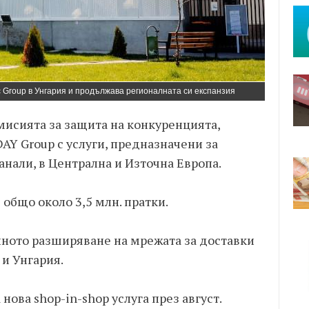
Group в Унгария и продължава регионалната си експанзия
мисията за защита на конкуренцията,
Y Group с услуги, предназначени за
нали, в Централна и Източна Европа.
я общо около 3,5 млн. пратки.
ното разширяване на мрежата за доставки
 и Унгария.
нова shop-in-shop услуга през август.