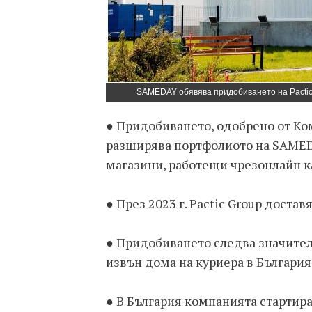
SAMEDAY обявява придобиването на Pactic 
● Придобиването, одобрено от Ко
разширява портфолиото на SAMEDA
магазини, работещи чрезонлайн ка
● През 2023 г. Pactic Group достав
● Придобиването следва значител
извън дома на куриера в България
● В България компанията стартира 