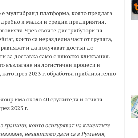
up е мултибранд платформа, която предлага
а дребно и малки и средни предприятия,
рговията. Чрез своите дистрибутори на
efutar, които са неразделна част от групата,
равняват и да получават достъп до
и за доставка само с няколко кликвания.
ото възлагане на логистични процеси и
като през 2023 г. обработва приблизително
Group има около 40 служители и отчита
рез 2023 г.
ез граници, които осигуряват на клиентите
ивяване, независимо дали са в Румъния,