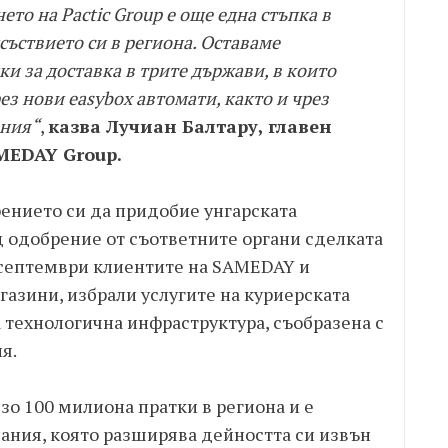
то на Pactic Group е още една стъпка в
ъствието си в региона. Оставаме
и за доставка в трите държави, в които
ез нови easybox автомати, както и чрез
ения“
,
казва Лучиан Балтару, главен
MEDAY Group.
ението си да придобие унгарската
д одобрение от съответните органи сделката
 септември клиентите на SAMEDAY и
агазини, избрали услугите на куриерската
 технологична инфраструктура, съобразена с
я.
зо 100 милиона пратки в региона и е
ания, която разширява дейността си извън