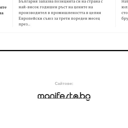
България запазва позицията си на страна с
На
най-висок годишен ръст на цените на
юли
ите
производител в промишлеността в целия
сто
на
Европейски съюз за трети пореден месец
бру
през...
FOOTER-MIDDLE
F
Сайтове: