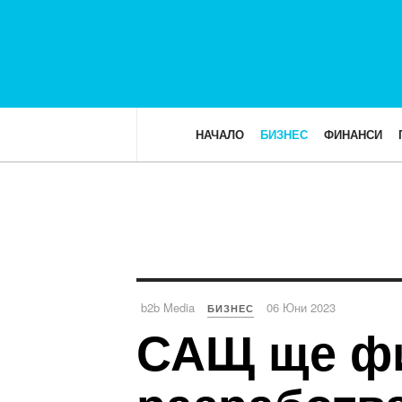
НАЧАЛО
БИЗНЕС
ФИНАНСИ
b2b Media
06 Юни 2023
БИЗНЕС
САЩ ще фи