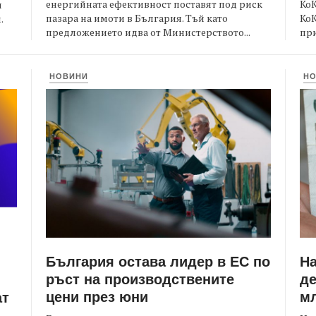
енергийната ефективност поставят под риск
КоК
и
пазара на имоти в България. Тъй като
Ко
.
предложението идва от Министерството...
при
НОВИНИ
Н
България остава лидер в ЕС по
Н
ръст на производствените
де
цени през юни
мл
ат