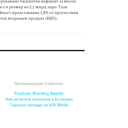
трупаният бюджетен дефицит за месец
 е в размер на 2,2 млрд. евро. Тази
йност представлява 1,8% от прогнозния
тен вътрешен продукт (БВП).
OOTER-СЪБИТИЯ
Организирани Събития:
Employer Branding Awards
Най-зелените компании в Бълагрия
Годишни награди на b2b Media