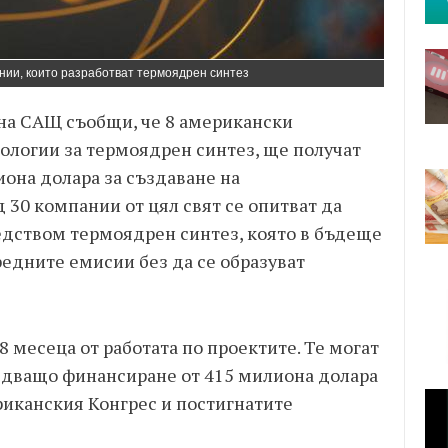
ии, които разработват термоядрен синтез
на САЩ съобщи, че 8 американски
нологии за термоядрен синтез, ще получат
она долара за създаване на
30 компании от цял свят се опитват да
едством термоядрен синтез, която в бъдеще
едните емисии без да се образуват
8 месеца от работата по проектите. Те могат
ледващо финансиране от 415 милиона долара
риканския Конгрес и постигнатите