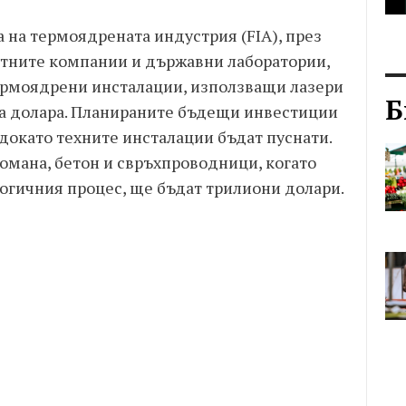
 на термоядрената индустрия (FIA), през
стните компании и държавни лаборатории,
термоядрени инсталации, използващи лазери
Б
на долара. Планираните бъдещи инвестиции
 докато техните инсталации бъдат пуснати.
омана, бетон и свръхпроводници, когато
логичния процес, ще бъдат трилиони долари.