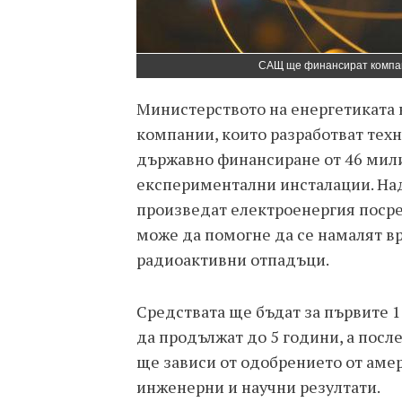
САЩ ще финансират компан
Министерството на енергетиката 
компании, които разработват тех
държавно финансиране от 46 мили
експериментални инсталации. Над 
произведат електроенергия поср
може да помогне да се намалят вр
радиоактивни отпадъци.
Средствата ще бъдат за първите 1
да продължат до 5 години, а пос
ще зависи от одобрението от аме
инженерни и научни резултати.