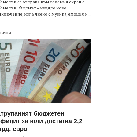
омелън се отправя към големия екран с
Комелън: Филмът – изцяло ново
ключение, изпълнено с музика, емоция и...
ОВИНИ
атрупаният бюджетен
фицит за юли достигна 2,2
рд. евро