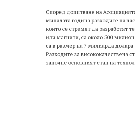
Според допитване на Асоциацията
миналата година разходите на ча
които се стремят да разработят 
или магнити, са около 500 милио
са в размер на 7 милиарда долара
Разходите за висококачествена ст
започне основният етап на техно