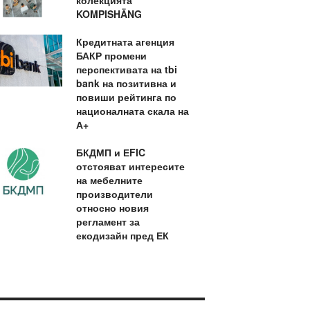
колекцията
KOMPISHÄNG
Кредитната агенция
БАКР промени
перспективата на tbi
bank на позитивна и
повиши рейтинга по
националната скала на
А+
БКДМП и ЕFIC
отстояват интересите
на мебелните
производители
относно новия
регламент за
екодизайн пред ЕК