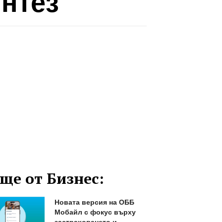
нтез
ще от Бизнес:
Новата версия на ОББ
Мобайл с фокус върху
застраховането и