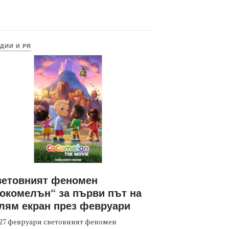
ДИИ И PR
ветовният феномен
окомелън“ за първи път на
лям екран през февруари
27 февруари световният феномен