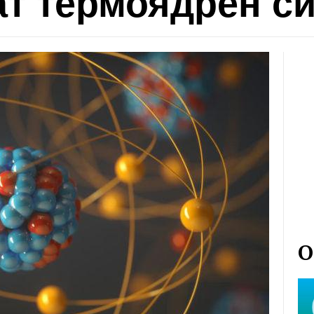
ат термоядрен си
О