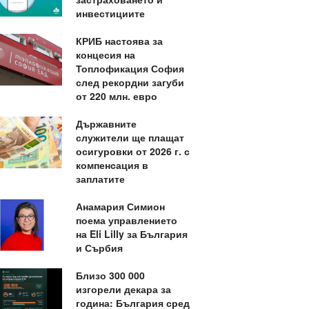
инвестициите
КРИБ настоява за
концесия на
Топлофикация София
след рекордни загуби
от 220 млн. евро
Държавните
служители ще плащат
осигуровки от 2026 г. с
компенсация в
заплатите
Анамария Симион
поема управлението
на Eli Lilly за България
и Сърбия
Близо 300 000
изгорели декара за
година: България сред