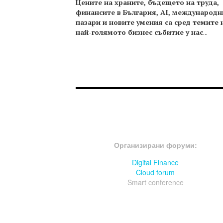
Цените на храните, бъдещето на труда,
финансите в България, AI, международн
пазари и новите умения са сред темите 
най-голямото бизнес събитие у нас
...
FOOTER-ФОРУМИ
Организирани форуми:
Digital Finance
Cloud forum
Smart conference