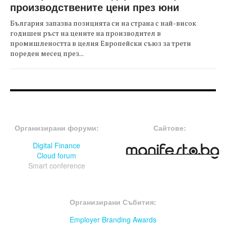
производствените цени през юни
България запазва позицията си на страна с най-висок
годишен ръст на цените на производител в
промишлеността в целия Европейски съюз за трети
пореден месец през...
FOOTER-ФОРУМИ
FOOTER-MIDDLE
Организирани форуми:
Сайтове:
Digital Finance
Cloud forum
Smart conference
FOOTER-СЪБИТИЯ
Организирани Събития:
Employer Branding Awards