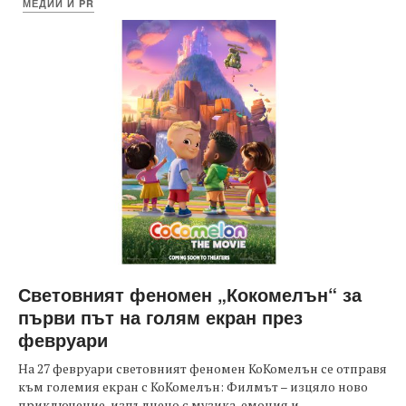
МЕДИИ И PR
Световният феномен „Кокомелън“ за
първи път на голям екран през
февруари
На 27 февруари световният феномен КоКомелън се отправя
към големия екран с КоКомелън: Филмът – изцяло ново
приключение, изпълнено с музика, емоция и...