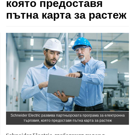
която предоставя
пътна карта за растеж
Schneider Electric развива партньорската програма за електронна
търговия, която предоставя пътна карта за растеж
Schneider Electric, глобалният лидер в