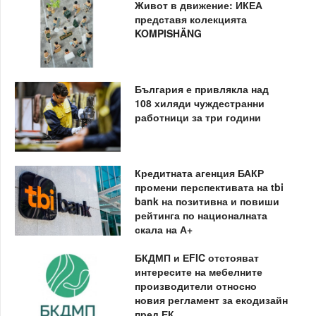
Живот в движение: ИКЕА
представя колекцията
KOMPISHÄNG
България е привлякла над
108 хиляди чуждестранни
работници за три години
Кредитната агенция БАКР
промени перспективата на tbi
bank на позитивна и повиши
рейтинга по националната
скала на А+
БКДМП и ЕFIC отстояват
интересите на мебелните
производители относно
новия регламент за екодизайн
пред ЕК