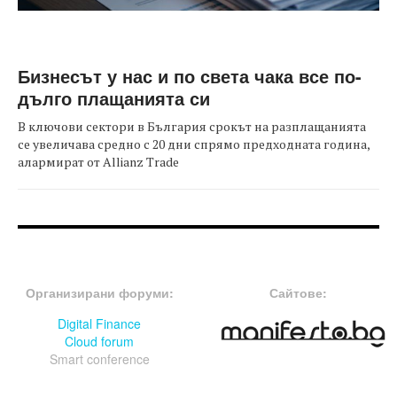
Бизнесът у нас и по света чака все по-
дълго плащанията си
В ключови сектори в България срокът на разплащанията
се увеличава средно с 20 дни спрямо предходната година,
алармират от Allianz Trade
FOOTER-ФОРУМИ
FOOTER-MIDDLE
Организирани форуми:
Сайтове:
Digital Finance
Cloud forum
Smart conference
FOOTER-СЪБИТИЯ