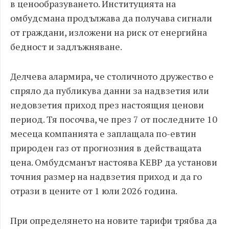
в ценообразуването. Институцията на
омбудсмана продължава да получава сигнали
от граждани, изложени на риск от енергийна
бедност и задлъжняване.
Делчева алармира, че столичното дружество е
спряло да публикува данни за надвзетия или
недовзетия приход през настоящия ценови
период. Тя посочва, че през 7 от последните 10
месеца компанията е заплащала по-евтин
природен газ от прогнозния в действащата
цена. Омбудсманът настоява КЕВР да установи
точния размер на надвзетия приход и да го
отрази в цените от 1 юли 2026 година.
При определянето на новите тарифи трябва да