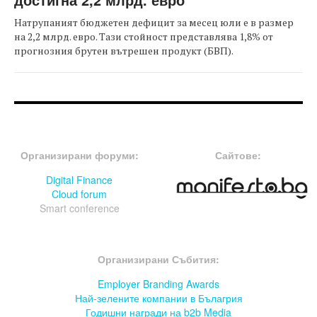
Натрупаният бюджетен дефицит за месец юли е в размер
на 2,2 млрд. евро. Тази стойност представлява 1,8% от
прогнозния брутен вътрешен продукт (БВП).
FOOTER-ФОРУМИ
FOOTER-MIDDLE
Организирани форуми:
Сайтове:
Digital Finance
Cloud forum
Smart conference
FOOTER-СЪБИТИЯ
Организирани Събития:
Employer Branding Awards
Най-зелените компании в Бълагрия
Годишни награди на b2b Media