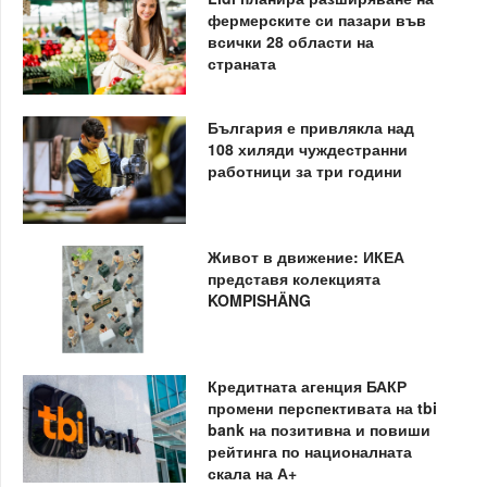
фермерските си пазари във
всички 28 области на
страната
България е привлякла над
108 хиляди чуждестранни
работници за три години
Живот в движение: ИКЕА
представя колекцията
KOMPISHÄNG
Кредитната агенция БАКР
промени перспективата на tbi
bank на позитивна и повиши
рейтинга по националната
скала на А+