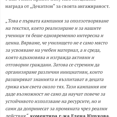
награда от „Декатлон“ за своята ангажираност.
„Това е първата кампания за оползотворяване
на текстил, която реализираме и за нашите
ученици тя беше едновременно интересна и
ценна. Вярваме, че училището не е само място
за усвояване на учебен материал, а и среда,
която вдъхновява и изгражда активни и
отговорни граждани. Затова се стремим да
организираме различни инициативи, които
разширяват знанията и възпитават в децата
грижа към света около тях. Тази кампания им
даде възможност не само да научат повече за
устойчивото използване на ресурсите, но и
сами да допринесат за промяната чрез реални
действия“
,
коментира г-жа Елена Юрукова,