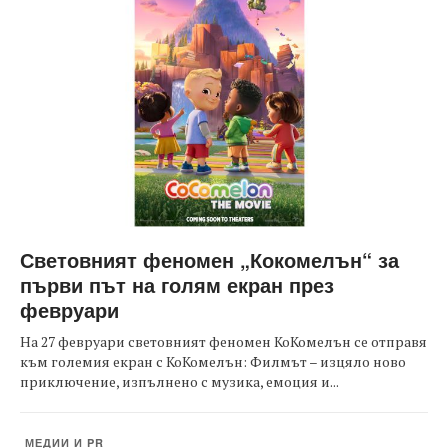
Световният феномен „Кокомелън“ за
първи път на голям екран през
февруари
На 27 февруари световният феномен КоКомелън се отправя
към големия екран с КоКомелън: Филмът – изцяло ново
приключение, изпълнено с музика, емоция и...
МЕДИИ И PR