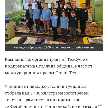
Ученици събраха над 1700 килограма непотребен текстил
Кампанията, организирана от TexCycle с
подкрепата на Столична община, е част от
международния проект Green-Tex.
Ученици от няколко столични училища
събраха над 1700 килограма непотребен
текстил в рамките на инициативата
„#БъдиРешението. Рециклирай, не изхвърляй“.