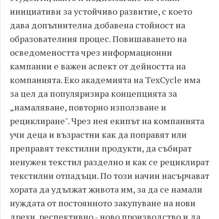
инициативи за устойчиво развитие, с което
дава допълнителна добавена стойност на
образователния процес. Повишаването на
осведомеността чрез информационни
кампании е важен аспект от дейността на
компанията. Еко академията на TexCycle има
за цел да популяризира концепцията за
„намаляване, повторно използване и
рециклиране". Чрез нея екипът на компанията
учи деца и възрастни как да поправят или
преправят текстилни продукти, да събират
ненужен текстил разделно и как се рециклират
текстилни отпадъци. По този начин насърчават
хората да удължат живота им, за да се намали
нуждата от постоянното закупуване на нови
дрехи, респективно - ново производство и да