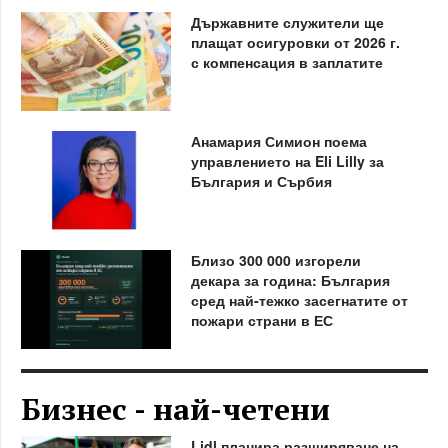
Държавните служители ще
плащат осигуровки от 2026 г.
с компенсация в заплатите
Анамария Симион поема
управлението на Eli Lilly за
България и Сърбия
Близо 300 000 изгорели
декара за година: България
сред най-тежко засегнатите от
пожари страни в ЕС
Бизнес - най-четени
Lidl планира разширяване на