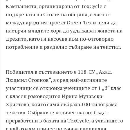
Кампанията, организирана от TexCycle с
подкрепата на Столична община, е част от
международния проект Green-Tex и цели да
насърчи младите хора да удължават живота на
дрехите, като ги насочва към по-отговорно
потребление и разделно събиране на текстил.
Победител в състезанието е 118. СУ „Акад.
Людмил Стоянов“, а сред най-активните
участници се откроиха учениците от 1 „б“ клас
с класен ръководител Ирина Мутавска-
Христова, които сами събраха 100 килограма
текстил. Събраните количества ще бъдат
преработени в базата на TexCycle, а училището
с най-голям принос получава специална