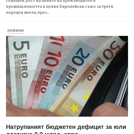
годишен ръст на цените на производител в
промишлеността в целия Европейски съюз за трети
пореден месец през...
НОВИНИ
Натрупаният бюджетен дефицит за юли
достигна 2,2 млрд. евро