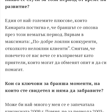
развитие?
Един от най-големите плюсове, които
Камарата постигна е, че браншът се опозна
през този немалък период. Вярвам в
максимата: „По-добре лоялни конкуренти,
отколкото нелоялни клиенти“. Смятам, че
повечето от нас вече се възприемат като
приятели, които могат да обменят опит и да си
помагат.
Кои са ключови за бранша моменти, на
които сте свидетел и няма да забравите?
Може би най-много у мен се е запечатала
кризисната 2009 г. Помня, че за периода 2003-