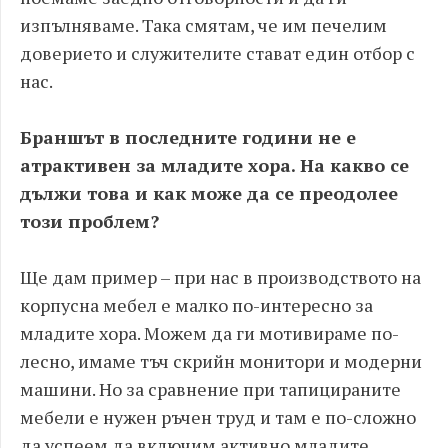
изпълняваме. Така смятам, че им печелим
доверието и служителите стават един отбор с
нас.
Браншът в последните години не е
атрактивен за младите хора. На какво се
дължи това и как може да се преодолее
този проблем?
Ще дам пример – при нас в производството на
корпусна мебел е малко по-интересно за
младите хора. Можем да ги мотивираме по-
лесно, имаме тъч скрийн монитори и модерни
машини. Но за сравнение при тапицираните
мебели е нужен ръчен труд и там е по-сложно
да успеем да включим активно младите.