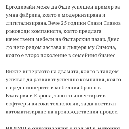
Ергодизайн може да бъде успешен пример за
умна фабрика, която е модернизирана и
дигитализирана. Вече 25 години Слави Славов
ръководи компанията, която предлага
качествени мебели на българския пазар. Днес
до него редом застава и дъщеря му Симона,
която е второ поколение в семейния бизнес
Вижте интервюто на двамата, които в тандем
успяват да развиват успешно компания, която
е сред пионерите в мебелния бранш в
България и Европа, защото инвестират в
софтуер и високи технологии, за да постигат
автоматизиране на производствения процес.
БКДМП е организация с над 30 г. история,