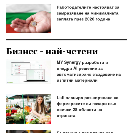
Работодателите настояват за
замразяване на минималната
заплата през 2026 година
Бизнес - най-четени
MY Synergy разработи и
внедри AI решение за
автоматизирано създаване на
изпитни материали
Lidl планира разширяване на
фермерските си пазари във
всички 28 области на
страната
България е привлякла над