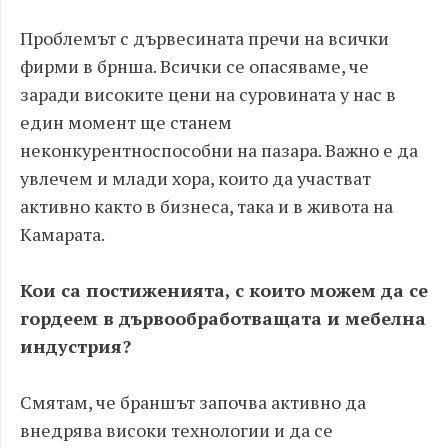
Проблемът с дървесината пречи на всички
фирми в брнша. Всички се опасяваме, че
заради високите цени на суровината у нас в
един момент ще станем
неконкурентноспособни на пазара. Важно е да
увлечем и млади хора, които да участват
активно както в бизнеса, така и в живота на
Камарата.
Кои са постиженията, с които можем да се
гордеем в дървообработващата и мебелна
индустрия?
Смятам, че браншът започва активно да
внедрява високи технологии и да се