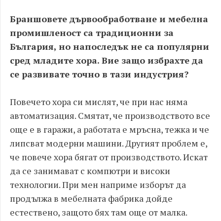
Браншовете дървообработване и мебелна
промишленост са традиционни за
България, но напоследък не са популярни
сред младите хора. Вие защо избрахте да
се развивате точно в тази индустрия?
Повечето хора си мислят, че при нас няма
автоматизация. Смятат, че производството все
още е в гаражи, а работата е мръсна, тежка и че
липсват модерни машини. Другият проблем е,
че повече хора бягат от производството. Искат
да се занимават с компютри и високи
технологии. При мен наприме изборът да
продължа в мебелната фабрика дойде
естествено, защото бях там още от малка.