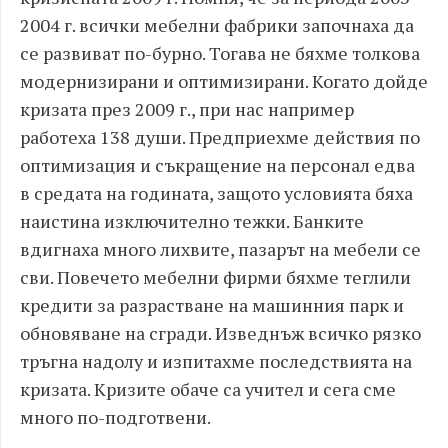
2004 г. всички мебелни фабрики започнаха да
се развиват по-бурно. Тогава не бяхме толкова
модернизирани и оптимизирани. Когато дойде
кризата през 2009 г., при нас например
работеха 138 души. Предприехме действия по
оптимизация и съкращение на персонал едва
в средата на годината, защото условията бяха
наистина изключително тежки. Банките
вдигнаха много лихвите, пазарът на мебели се
сви. Повечето мебелни фирми бяхме теглили
кредити за разрастване на машинния парк и
обновяване на сгради. Изведнъж всичко рязко
тръгна надолу и изпитахме последствията на
кризата. Кризите обаче са учител и сега сме
много по-подготвени.