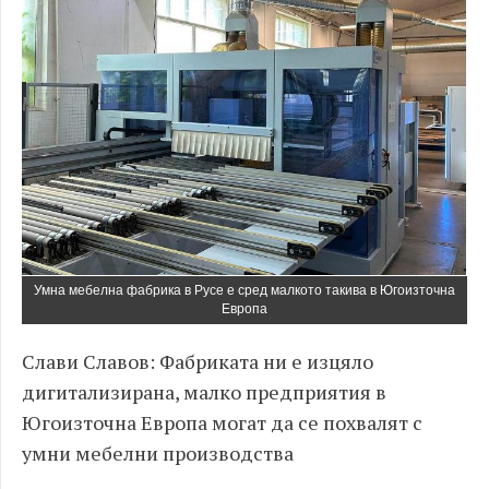
Умна мебелна фабрика в Русе е сред малкото такива в Югоизточна
Европа
Слави Славов: Фабриката ни е изцяло
дигитализирана, малко предприятия в
Югоизточна Европа могат да се похвалят с
умни мебелни производства