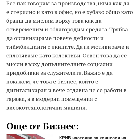
Все пак говорим за производства, няма как да
е стерилно и като в офис, но е хубаво общо като
бранш да мислим върху това как да
осъвременим и облагородим средата. Трябва
да организираме повече дейности и
тиймбилдинги с екипите. Да ги мотивираме и
сплотяваме като колективи. Освен това да се
мисли върху допълнителните социални
придобивки за служителите. Важно е да
покажем, че това е бизнес, който е
дигитализиран и вече отдавна не се работи в
гаражи, а в модерни помещения с
високотехнологични машини.
Още от Бизнес:
КРИБ настоява за концесия на