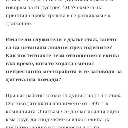
говорим за Индустрия 4.0. Учехме се на
принципа проба-грешка и се развивахме в
движение.
Имате ли служители с дълъг стаж, които
са ви останали лоялни през годините?
Как постигнахте тези отношения с екипа
във време, когато хората сменят
непрестанно месторабота и се заговори за
дигитални номади?
При нас работят около 15 души с над 15 г. стаж.
Счетоводителката например е от 1997 г. в
компанията. Опитваме се да сме лоялни един
към друг, да споделяме всичко с екипа. Да
поемаме заедно отговорности и да ги