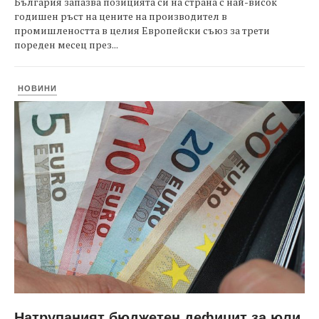
България запазва позицията си на страна с най-висок
годишен ръст на цените на производител в
промишлеността в целия Европейски съюз за трети
пореден месец през...
НОВИНИ
Натрупаният бюджетен дефицит за юли