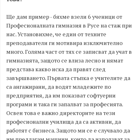
Ще дам пример - бяхме взели 6 ученици от
Професионалната гимназия в Русе на стаж при
нас. Установихме, че един от техните
преподаватели ги мотивира изключително
много. Голяма част от тях се записват да учат в
гимназията, защото се влиза лесно и нямат
представа какво иска да правят след
завършването. Първата стъпка е учителите да
са ангажирани, да водят младежите по
предприятия, да им показват софтуерни
програми и така ги запалват за професията.
Освен това е важно директорите на тези
професионални училища да са активни, да
работят с бизнеса. Защото ми се е случвало да
им предлагам машини, които да използват за