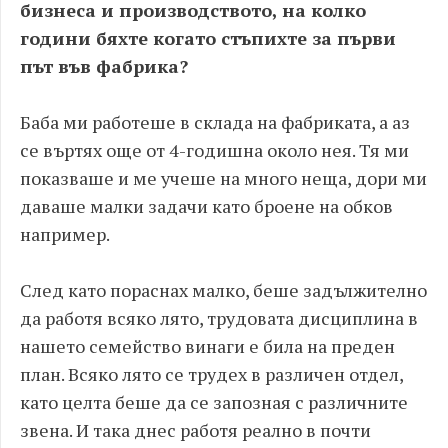
бизнеса и производството, на колко
години бяхте когато стъпихте за първи
път във фабрика?
Баба ми работеше в склада на фабриката, а аз
се въртях още от 4-годишна около нея. Тя ми
показваше и ме учеше на много неща, дори ми
даваше малки задачи като броене на обков
например.
След като пораснах малко, беше задължително
да работя всяко лято, трудовата дисциплина в
нашето семейство винаги е била на преден
план. Всяко лято се трудех в различен отдел,
като целта беше да се запозная с различните
звена. И така днес работя реално в почти