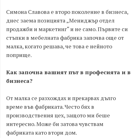
Симона Славова е второ поколение в бизнеса,
днес заема позицията „Мениджър отдел
продажби и маркетинг“ и не само. Първите си
стъпки в мебелната фабрика започва още от
малка, когато решава, че това е нейното
поприще.
Как започна вашият път в професията и в
бизнеса?
От малка се разхождах и прекарвах дълго
време във фабриката. Често бях в
производствения цех, защото ми беше
интересно. Може би затова чувствам
фабриката като втори дом.