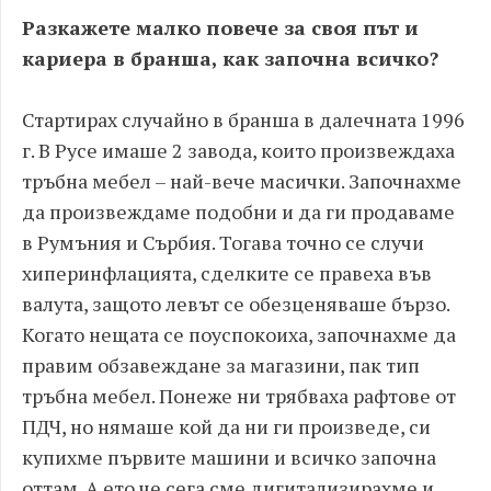
Разкажете малко повече за своя път и
кариера в бранша, как започна всичко?
Стартирах случайно в бранша в далечната 1996
г. В Русе имаше 2 завода, които произвеждаха
тръбна мебел – най-вече масички. Започнахме
да произвеждаме подобни и да ги продаваме
в Румъния и Сърбия. Тогава точно се случи
хиперинфлацията, сделките се правеха във
валута, защото левът се обезценяваше бързо.
Когато нещата се поуспокоиха, започнахме да
правим обзавеждане за магазини, пак тип
тръбна мебел. Понеже ни трябваха рафтове от
ПДЧ, но нямаше кой да ни ги произведе, си
купихме първите машини и всичко започна
оттам. А ето че сега сме дигитализирахме и