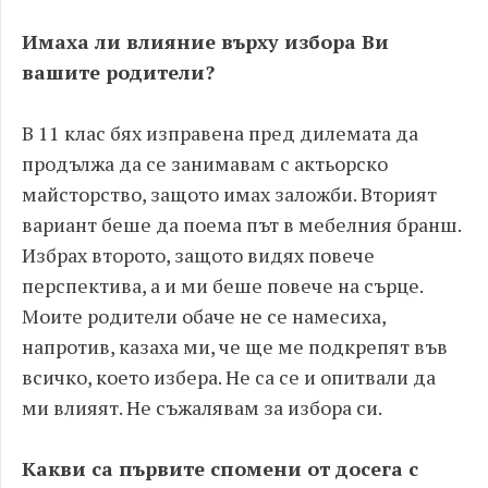
Имаха ли влияние върху избора Ви
вашите родители?
В 11 клас бях изправена пред дилемата да
продължа да се занимавам с актьорско
майсторство, защото имах заложби. Вторият
вариант беше да поема път в мебелния бранш.
Избрах второто, защото видях повече
перспектива, а и ми беше повече на сърце.
Моите родители обаче не се намесиха,
напротив, казаха ми, че ще ме подкрепят във
всичко, което избера. Не са се и опитвали да
ми влияят. Не съжалявам за избора си.
Какви са първите спомени от досега с