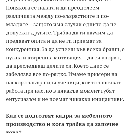
Понякога се налага и да преодолеем
различията между по-възрастните и по-
младите – защото има случаи едните да не
допускат другите. Трябва да ги научим да
предават опита и да не ги приемат за
конкуренция. За да успееш във всеки бранш, е
нужна и вътрешна мотивация – да си упорит,
да преследваш целите си. Което днес се
забелязва все по-рядко. Имаме примери на
наскоро завършили ученици, които започват
работа при нас, но в някакъв момент губят
ентусиазъм и не поемат никакви иницаитиви.
Как се подготвят кадри за мебелното
производство и кога трябва да започне
това?