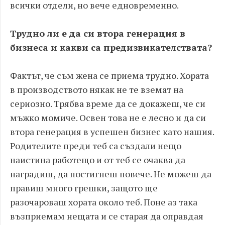
всички отдели, но вече едновременно.
Трудно ли е да си втора генерация в
бизнеса и какви са предизвикателствата?
Фактът, че съм жена се приема трудно. Хората
в производството някак не те вземат на
сериозно. Трябва време да се докажеш, че си
мъжко момиче. Освен това не е лесно и да си
втора генерация в успешен бизнес като нашия.
Родителите преди теб са създали нещо
наистина работещо и от теб се очаква да
наградиш, да постигнеш повече. Не можеш да
правиш много грешки, защото ще
разочароваш хората около теб. Поне аз така
възприемам нещата и се старая да оправдая