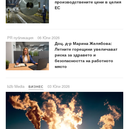
производствените цени в целия
ЕС
PR публикация
06 Юли 2026
Доц. д-р Марина Желябова:
Летните горещини увеличават
риска за здравето и
безопасността на работното
място
b2b Media
03 Юли 2026
БИЗНЕС