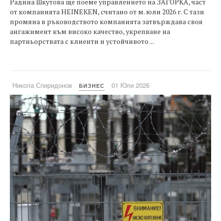
Радина Шкутова ще поемe управлението на ЗАГОРКА, част
от компанията HEINEKEN, считано от м. юли 2026 г. С тази
промяна в ръководството компанията затвърждава своя
ангажимент към високо качество, укрепване на
партньорствата с клиенти и устойчивото ...
Никола Спиридонов
01 Юли 2026
БИЗНЕС