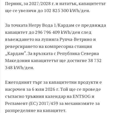
Перник, за 2027/2028 г. и нататък, капацитетът
ще се увеличи до 102 825 300 kWh/ден.
За точката Негру Вода 1/Кардам се предвижда
капацитет до 296 796 409 kWh/ден след
въвеждането на лупинга Рупча-Ветрино и
реверсирането на компресорна станция
„Кардам“. За връзката с Република Северна
Македония капацитетът ще достигне 38 732
348 kWh/ден.
Ежегодният търг за капацитетни продукти е
насрочен за 6 юли 2026 г. Той ще се проведе
съгласно тръжния календар на ENTSOG и
Регламент (ЕС) 2017/459 за механизмите за
разпределяне на капацитет.