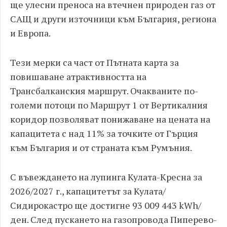
ще улесни преноса на втечнен природен газ от
САЩ и други източници към България, региона
и Европа.
Тези мерки са част от Пътната карта за
повишаване атрактивността на
Трансбалканския маршрут. Очакваните по-
големи потоци по Маршрут 1 от Вертикалния
коридор позволяват понижаване на цената на
капацитета с над 11% за точките от Гърция
към България и от страната към Румъния.
С въвеждането на лупинга Кулата-Кресна за
2026/2027 г., капацитетът за Кулата/
Сидирокастро ще достигне 93 009 443 kWh/
ден. След пускането на газопровода Пиперево-