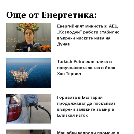
Още от Енергетика:
Енергийният министър: АЕЦ
„Козлодуй“ работи стабилно
въпреки ниските нива на
Дунав
Turkish Petroleum влиза в
проучванията за газ в блок
Хан Тервел
Горивата в България
продължават да поскъпват
въпреки заявките за мир в
Близкия изток
Мащабни кадрови промени в