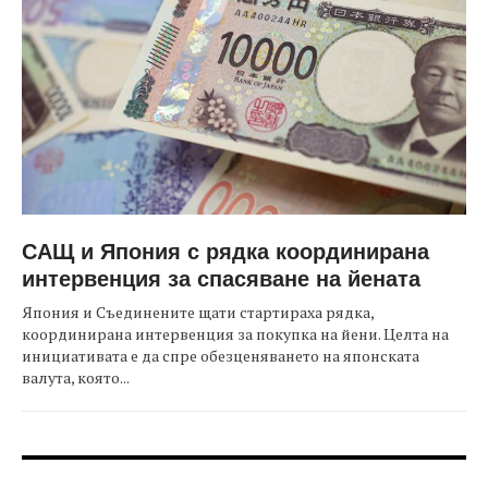
САЩ и Япония с рядка координирана
интервенция за спасяване на йената
Япония и Съединените щати стартираха рядка,
координирана интервенция за покупка на йени. Целта на
инициативата е да спре обезценяването на японската
валута, която...