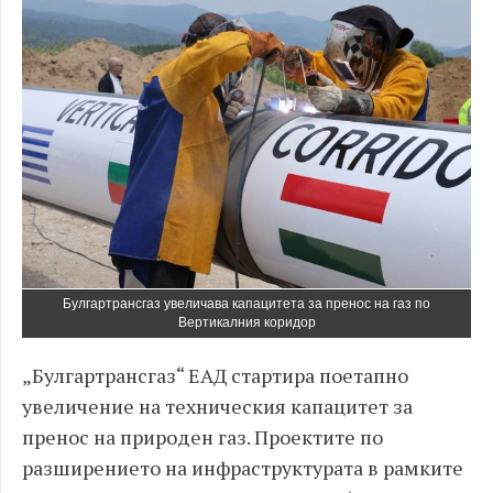
Булгартрансгаз увеличава капацитета за пренос на газ по
Вертикалния коридор
„Булгартрансгаз“ ЕАД стартира поетапно
увеличение на техническия капацитет за
пренос на природен газ. Проектите по
разширението на инфраструктурата в рамките