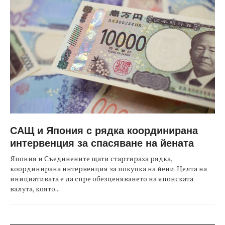
САЩ и Япония с рядка координирана
интервенция за спасяване на йената
Япония и Съединените щати стартираха рядка,
координирана интервенция за покупка на йени. Целта на
инициативата е да спре обезценяването на японската
валута, която...