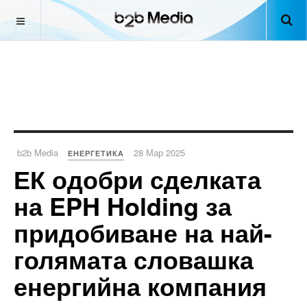
b2b Media
28 Мар 2025
ЕНЕРГЕТИКА
ЕК одобри сделката
на EPH Holding за
придобиване на най-
голямата словашка
енергийна компания