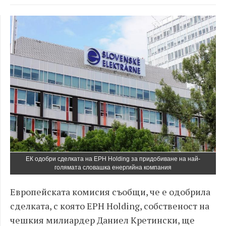
ЕК одобри сделката на EPH Holding за придобиване на най-
голямата словашка енергийна компания
Европейската комисия съобщи, че е одобрила
сделката, с която EPH Holding, собственост на
чешкия милиардер Даниел Кретински, ще