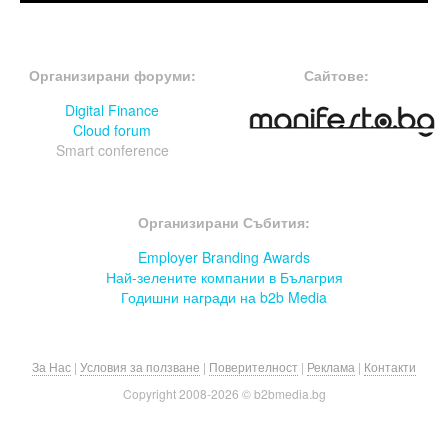
FOOTER-ФОРУМИ
FOOTER-MIDDLE
Организирани форуми:
Сайтове:
Digital Finance
Cloud forum
Smart conference
FOOTER-СЪБИТИЯ
Организирани Събития:
Employer Branding Awards
Най-зелените компании в Бълагрия
Годишни награди на b2b Media
За Нас
|
Условия за ползване
|
Поверителност
|
Реклама
|
Контакти
Copyright 2008-
2026 © b2bmedia.bg