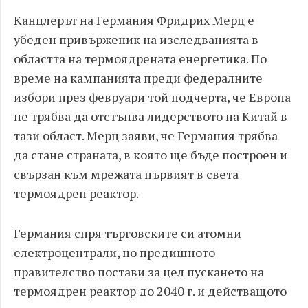
Канцлерът на Германия Фридрих Мерц е
убеден привърженик на изследванията в
областта на термоядрената енергетика. По
време на кампанията преди федералните
избори през февруари той подчерта, че Европа
не трябва да отстъпва лидерството на Китай в
тази област. Мерц заяви, че Германия трябва
да стане страната, в която ще бъде построен и
свързан към мрежата първият в света
термоядрен реактор.
Германия спря търговските си атомни
електроцентрали, но предишното
правителство постави за цел пускането на
термоядрен реактор до 2040 г. и действащото