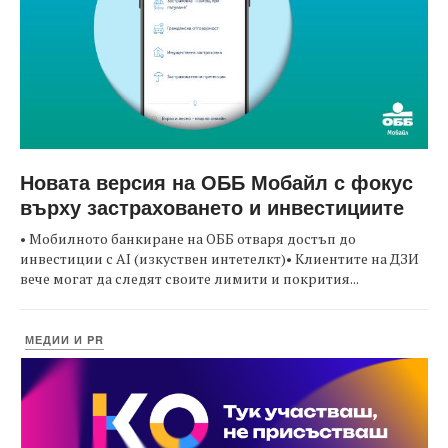
Новата версия на ОББ Мобайл с фокус
върху застраховането и инвестициите
• Мобилното банкиране на ОББ отваря достъп до
инвестиции с AI (изкуствен интетелкт)• Клиентите на ДЗИ
вече могат да следят своите лимити и покрития...
МЕДИИ И PR