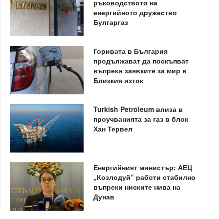
ръководството на
енергийното дружество
Булгаргаз
Горивата в България
продължават да поскъпват
въпреки заявките за мир в
Близкия изток
Turkish Petroleum влиза в
проучванията за газ в блок
Хан Тервел
Енергийният министър: АЕЦ
„Козлодуй“ работи стабилно
въпреки ниските нива на
Дунав