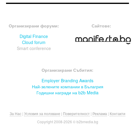
FOOTER-ФОРУМИ
FOOTER-MIDDLE
Организирани форуми:
Сайтове:
Digital Finance
Cloud forum
Smart conference
FOOTER-СЪБИТИЯ
Организирани Събития:
Employer Branding Awards
Най-зелените компании в Бълагрия
Годишни награди на b2b Media
За Нас
|
Условия за ползване
|
Поверителност
|
Реклама
|
Контакти
Copyright 2008-
2026 © b2bmedia.bg