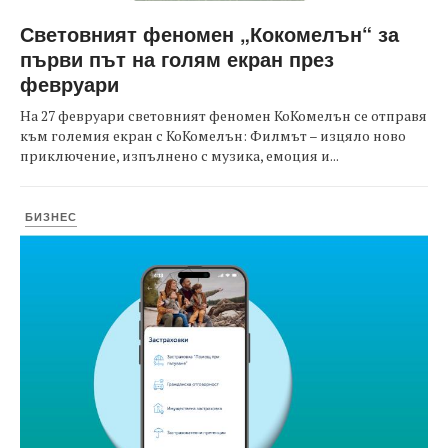
Световният феномен „Кокомелън“ за
първи път на голям екран през
февруари
На 27 февруари световният феномен КоКомелън се отправя
към големия екран с КоКомелън: Филмът – изцяло ново
приключение, изпълнено с музика, емоция и...
БИЗНЕС