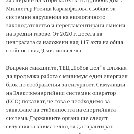
за спиране на втори котел в ТЕЦ „Бобов дол“.
Министър Росица Карамфилова съобщи за
системни нарушения на екологичното
законодателство и нерегламентирани емисии
на вредни газове. От 2020 г. досега на
централата са наложени над 117 акта на обща
стойност над 9 милиона лева.
Въпреки санкциите, ТЕЦ „Бобов дол“ е длъжна
да продължи работа с минимум един енергиен
блок по соображения за сигурност. Симулации
на Електроенергийния системен оператор
(ЕСО) показват, че това е необходимо за
запазване на стабилността на енергийната
система. Държавните органи ще следят
ситуацията внимателно, за да гарантират