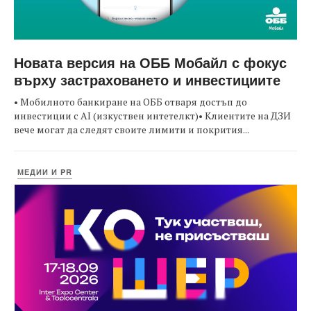
Новата версия на ОББ Мобайл с фокус
върху застраховането и инвестициите
• Мобилното банкиране на ОББ отваря достъп до
инвестиции с AI (изкуствен интетелкт)• Клиентите на ДЗИ
вече могат да следят своите лимити и покрития...
МЕДИИ И PR