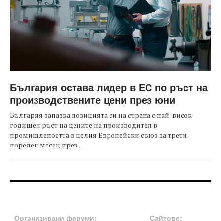
България остава лидер в ЕС по ръст на
производствените цени през юни
България запазва позицията си на страна с най-висок
годишен ръст на цените на производител в
промишлеността в целия Европейски съюз за трети
пореден месец през...
FOOTER-ФОРУМИ
FOOTER-MIDDLE
Организирани форуми:
Сайтове: