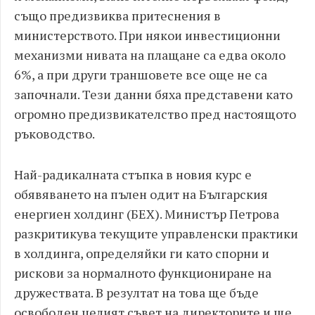
също предизвиква притеснения в
министерството. При някои инвестиционни
механизми нивата на плащане са едва около
6%, а при други траншовете все още не са
започнали. Тези данни бяха представени като
огромно предизвикателство пред настоящото
ръководство.
Най-радикалната стъпка в новия курс е
обявяването на пълен одит на Българския
енергиен холдинг (БЕХ). Министър Петрова
разкритикува текущите управленски практики
в холдинга, определяйки ги като спорни и
рискови за нормалното функциониране на
дружествата. В резултат на това ще бъде
освободен целият съвет на директорите и ще