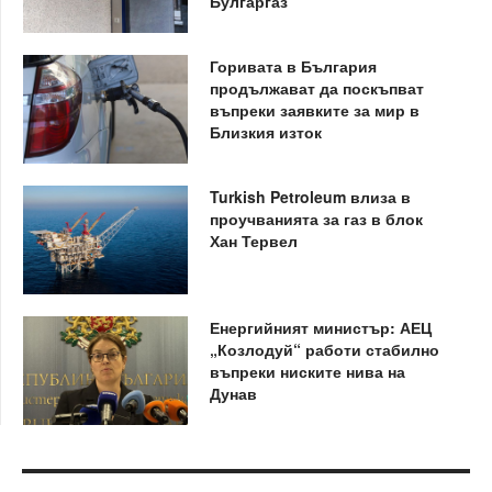
Булгаргаз
Горивата в България
продължават да поскъпват
въпреки заявките за мир в
Близкия изток
Turkish Petroleum влиза в
проучванията за газ в блок
Хан Тервел
Енергийният министър: АЕЦ
„Козлодуй“ работи стабилно
въпреки ниските нива на
Дунав