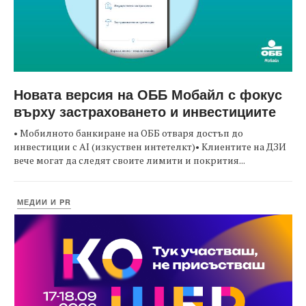
Новата версия на ОББ Мобайл с фокус
върху застраховането и инвестициите
• Мобилното банкиране на ОББ отваря достъп до
инвестиции с AI (изкуствен интетелкт)• Клиентите на ДЗИ
вече могат да следят своите лимити и покрития...
МЕДИИ И PR