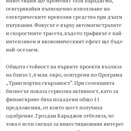
инвестиции ще променят тази парадигма,
осигурявайки пълноценно използване на
електрическите превозни средства при дълги
пътувания. Фокусът е върху автомагистралите
и скоростните трасета, където трафикът е най-
интензивен и икономическият ефект ще бъде
най-осезаем.
Общата стойност на първите проекти възлиза
на близо 1,4 млн. евро, осигурени по Програма
„Транспортна свързаност“. При селекцията
бизнесът показа сериозна активност, като за
финансиране бяха подадени общо 11
предложения, от които шест получиха
одобрение. Гроздан Караджов отбеляза, че
това е ясен сигнал за инвестиционния интерес