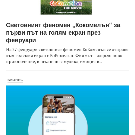
Световният феномен „Кокомелън“ за
първи път на голям екран през
февруари
На 27 февруари световният феномен КоКомелън се отправя
към големия екран с КоКомелън: Филмът – изцяло ново
приключение, изпълнено с музика, емоция и...
БИЗНЕС