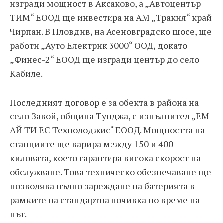
изгради мощност в Аксаково, а „Автоцентър
ТИМ“ ЕООД ще инвестира на АМ „Тракия“ край
Чирпан. В Пловдив, на Асеновградско шосе, ще
работи „Ауто Електрик 3000“ ООД, докато
„Финес-2“ ЕООД ще изгради център до село
Кабиле.
Последният договор е за обекта в района на
село Завой, община Тунджа, с изпълнител „ЕМ
АЙ ТИ ЕС Технолоджис“ ЕООД. Мощността на
станциите ще варира между 150 и 400
киловата, което гарантира висока скорост на
обслужване. Това техническо обезпечаване ще
позволява пълно зареждане на батерията в
рамките на стандартна почивка по време на
път.