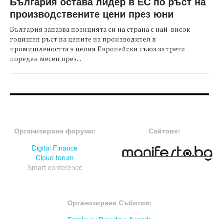
България остава лидер в ЕС по ръст на
производствените цени през юни
България запазва позицията си на страна с най-висок
годишен ръст на цените на производител в
промишлеността в целия Европейски съюз за трети
пореден месец през...
FOOTER-ФОРУМИ
FOOTER-MIDDLE
Организирани форуми:
Сайтове:
Digital Finance
Cloud forum
Smart conference
FOOTER-СЪБИТИЯ
Организирани Събития: