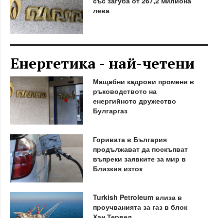
със загуба от 267,2 милиона
лева
Енергетика - най-четени
Мащабни кадрови промени в
ръководството на
енергийното дружество
Булгаргаз
Горивата в България
продължават да поскъпват
въпреки заявките за мир в
Близкия изток
Turkish Petroleum влиза в
проучванията за газ в блок
Хан Тервел