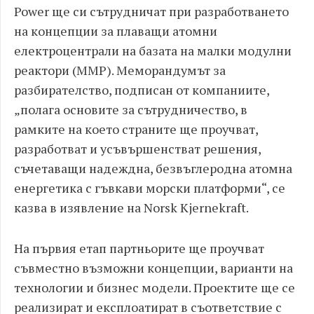
Power ще си сътрудничат при разработването
на концепции за плаващи атомни
електроцентрали на базата на малки модулни
реактори (ММР). Меморандумът за
разбирателство, подписан от компаниите,
„полага основите за сътрудничество, в
рамките на което страните ще проучват,
разработват и усъвършенстват решения,
съчетаващи надеждна, безвъглеродна атомна
енергетика с гъвкави морски платформи“, се
казва в изявление на Norsk Kjernekraft.
На първия етап партньорите ще проучват
съвместно възможни концепции, варианти на
технологии и бизнес модели. Проектите ще се
реализират и експлоатират в съответствие с