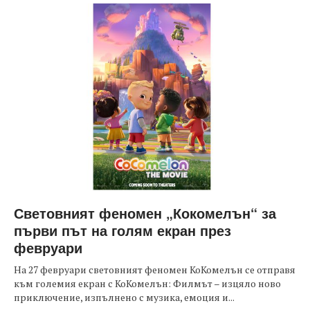
Световният феномен „Кокомелън“ за
първи път на голям екран през
февруари
На 27 февруари световният феномен КоКомелън се отправя
към големия екран с КоКомелън: Филмът – изцяло ново
приключение, изпълнено с музика, емоция и...