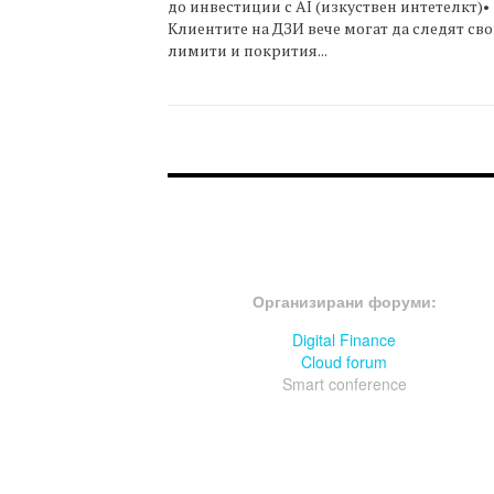
до инвестиции с AI (изкуствен интетелкт)•
Клиентите на ДЗИ вече могат да следят св
лимити и покрития...
FOOTER-ФОРУМИ
Организирани форуми:
Digital Finance
Cloud forum
Smart conference