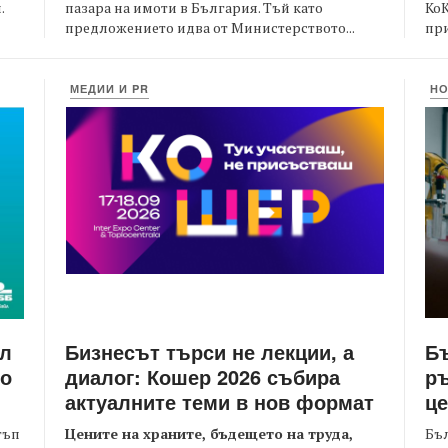
пазара на имоти в България. Тъй като
Ко
.
предложението идва от Министерството...
при
МЕДИИ И PR
Н
Бизнесът търси не лекции, а
Бъ
йл
диалог: Кошер 2026 събира
ръ
то
актуалните теми в нов формат
це
Цените на храните, бъдещето на труда,
Бъл
тъп