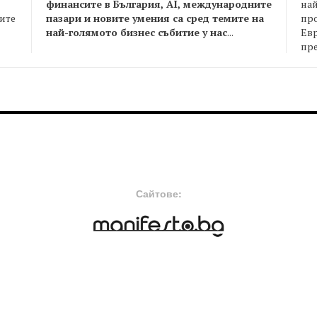
финансите в България, AI, международните
най
пазари и новите умения са сред темите на
пр
оите
най-голямото бизнес събитие у нас
...
Евр
пре
FOOTER-MIDDLE
F
Сайтове: