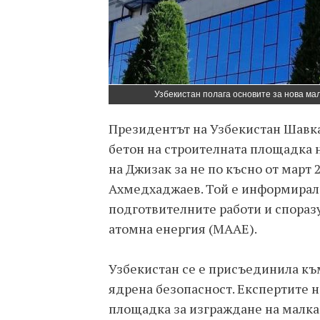
Узбекистан полага основите за нова ма
Президентът на Узбекистан Шавк
бетон на строителната площадка 
на Джизак за не по късно от март 
Ахмедхаджаев. Той е информирал 
подготвителните работи и спораз
атомна енергия (МААЕ).
Узбекистан се е присъединила к
ядрена безопасност. Експертите 
площадка за изграждане на малка 