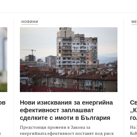
НОВИНИ
МЕ
Нови изисквания за енергийна
С
ов
ефективност заплашват
„К
сделките с имоти в България
го
Предстоящи промени в Закона за
На 
енергийната ефективност поставят под риск
КоК
и