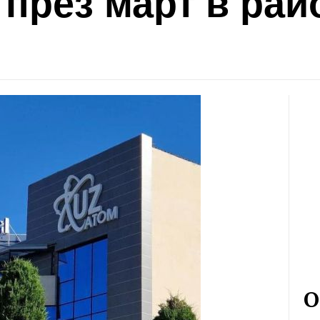
през март в рай
О