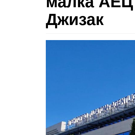
малка АЕЦ 
Джизак