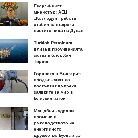
Енергийният
министър: АЕЦ
„Козлодуй“ работи
стабилно въпреки
ниските нива на Дунав
Turkish Petroleum
влиза в проучванията
за газ в блок Хан
Тервел
Горивата в България
продължават да
поскъпват въпреки
заявките за мир в
Близкия изток
Мащабни кадрови
промени в
ръководството на
енергийното
дружество Булгаргаз