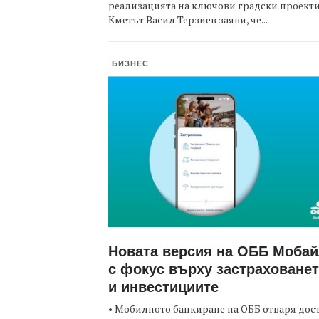
реализацията на ключови градски проекти
Кметът Васил Терзиев заяви, че...
БИЗНЕС
Новата версия на ОББ Моба
с фокус върху застраховане
и инвестициите
• Мобилното банкиране на ОББ отваря дос