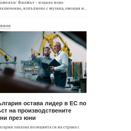
Комелън: Филмът – изцяло ново
ключение, изпълнено с музика, емоция и...
ОВИНИ
лгария остава лидер в ЕС по
ст на производствените
ни през юни
гария запазва позицията си на страна с