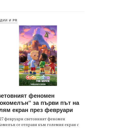
ДИИ И PR
ветовният феномен
окомелън“ за първи път на
лям екран през февруари
27 февруари световният феномен
омелън се отправя към големия екран с