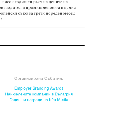
-висок годишен ръст на цените на
оизводител в промишлеността в целия
опейски съюз за трети пореден месец
з...
OOTER-СЪБИТИЯ
Организирани Събития:
Employer Branding Awards
Най-зелените компании в Бълагрия
Годишни награди на b2b Media