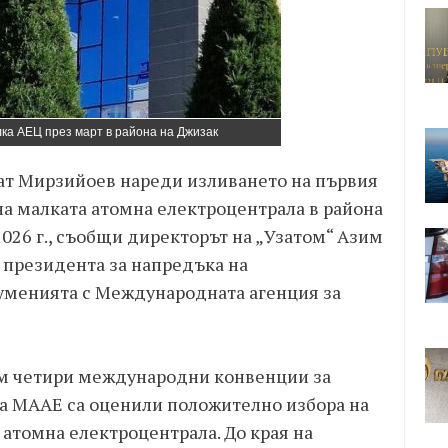
лка АЕЦ през март в района на Джизак
ат Мирзийоев нареди изливането на първия
на малката атомна електроцентрала в района
2026 г., съобщи директорът на „Узатом“ Азим
президента за напредъка на
уменията с Международната агенция за
ъм четири международни конвенции за
на МААЕ са оценили положително избора на
атомна електроцентрала. До края на