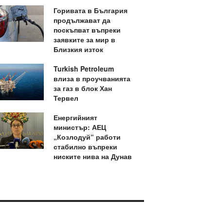
Горивата в България
продължават да
поскъпват въпреки
заявките за мир в
Близкия изток
Turkish Petroleum
влиза в проучванията
за газ в блок Хан
Тервел
Енергийният
министър: АЕЦ
„Козлодуй“ работи
стабилно въпреки
ниските нива на Дунав