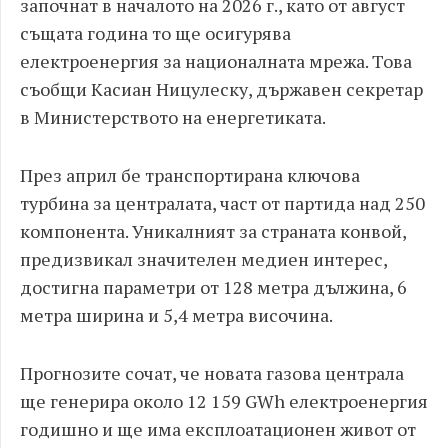
започнат в началото на 2026 г., като от август
същата година то ще осигурява
електроенергия за националната мрежа. Това
съобщи Касиан Ницулеску, държавен секретар
в Министерството на енергетиката.
През април бе транспортирана ключова
турбина за централата, част от партида над 250
компонента. Уникалният за страната конвой,
предизвикал значителен медиен интерес,
достигна параметри от 128 метра дължина, 6
метра ширина и 5,4 метра височина.
Прогнозите сочат, че новата газова централа
ще генерира около 12 159 GWh електроенергия
годишно и ще има експлоатационен живот от