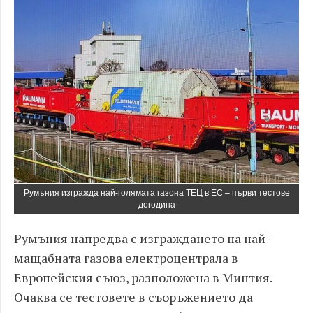
Румъния изгражда най-голямата газона ТЕЦ в ЕС – първи тестове
догодина
Румъния напредва с изграждането на най-
мащабната газова електроцентрала в
Европейския съюз, разположена в Минтия.
Очаква се тестовете в съоръжението да