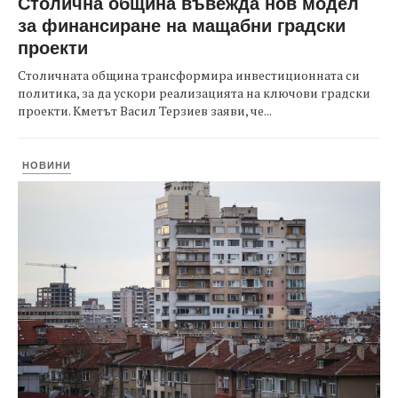
Столична община въвежда нов модел
за финансиране на мащабни градски
проекти
Столичната община трансформира инвестиционната си
политика, за да ускори реализацията на ключови градски
проекти. Кметът Васил Терзиев заяви, че...
НОВИНИ