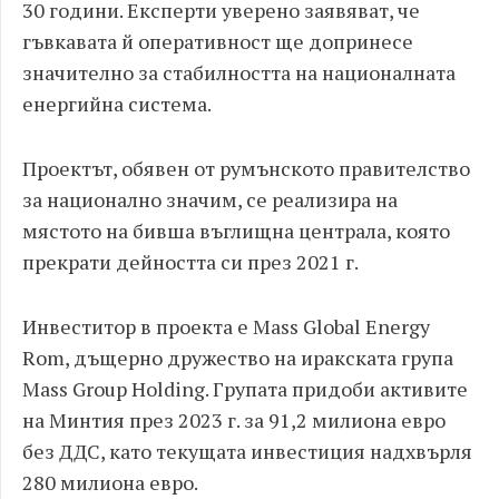
30 години. Експерти уверено заявяват, че
гъвкавата й оперативност ще допринесе
значително за стабилността на националната
енергийна система.
Проектът, обявен от румънското правителство
за национално значим, се реализира на
мястото на бивша въглищна централа, която
прекрати дейността си през 2021 г.
Инвеститор в проекта е Mass Global Energy
Rom, дъщерно дружество на иракската група
Mass Group Holding. Групата придоби активите
на Минтия през 2023 г. за 91,2 милиона евро
без ДДС, като текущата инвестиция надхвърля
280 милиона евро.