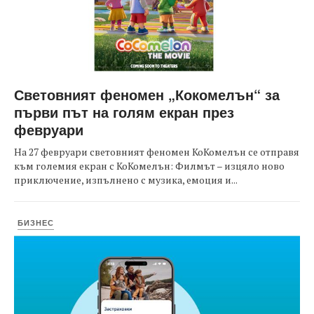
Световният феномен „Кокомелън“ за
първи път на голям екран през
февруари
На 27 февруари световният феномен КоКомелън се отправя
към големия екран с КоКомелън: Филмът – изцяло ново
приключение, изпълнено с музика, емоция и...
БИЗНЕС