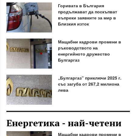
Горивата в България
продължават да поскъпват
въпреки заявките за мир в
Близкия изток
Мащабни кадрови промени в
ръководството на
енергийното дружество
Булгаргаз
„Булгаргаз“ приключи 2025 г.
със загуба от 267,2 милиона
лева
Енергетика - най-четени
Мащабни кадрови промени в