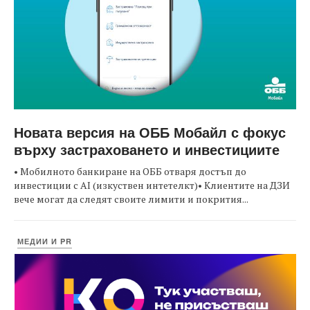
Новата версия на ОББ Мобайл с фокус
върху застраховането и инвестициите
• Мобилното банкиране на ОББ отваря достъп до
инвестиции с AI (изкуствен интетелкт)• Клиентите на ДЗИ
вече могат да следят своите лимити и покрития...
МЕДИИ И PR