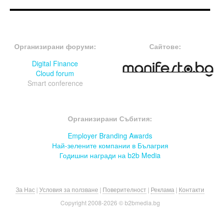
FOOTER-ФОРУМИ
FOOTER-MIDDLE
Организирани форуми:
Сайтове:
Digital Finance
Cloud forum
Smart conference
FOOTER-СЪБИТИЯ
Организирани Събития:
Employer Branding Awards
Най-зелените компании в Бълагрия
Годишни награди на b2b Media
За Нас
|
Условия за ползване
|
Поверителност
|
Реклама
|
Контакти
Copyright 2008-
2026 © b2bmedia.bg