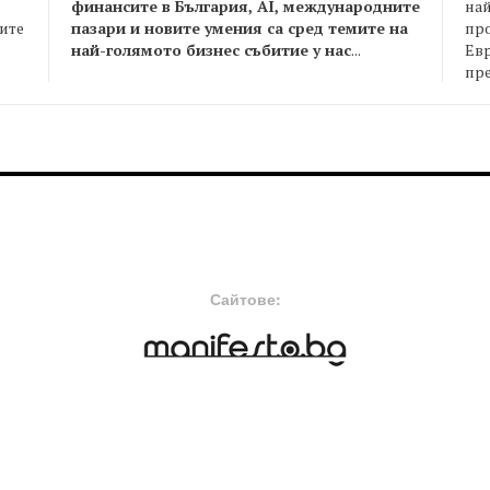
финансите в България, AI, международните
най
пазари и новите умения са сред темите на
пр
оите
най-голямото бизнес събитие у нас
...
Евр
пре
FOOTER-MIDDLE
F
Сайтове: