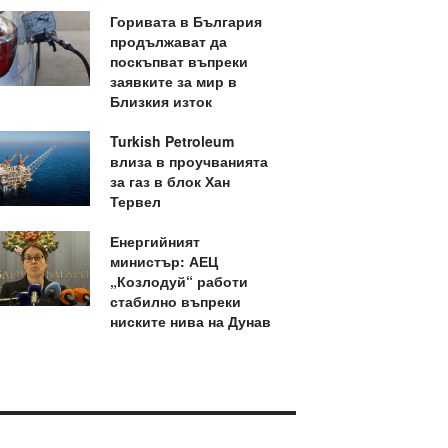
Горивата в България
продължават да
поскъпват въпреки
заявките за мир в
Близкия изток
Turkish Petroleum
влиза в проучванията
за газ в блок Хан
Тервел
Енергийният
министър: АЕЦ
„Козлодуй“ работи
стабилно въпреки
ниските нива на Дунав