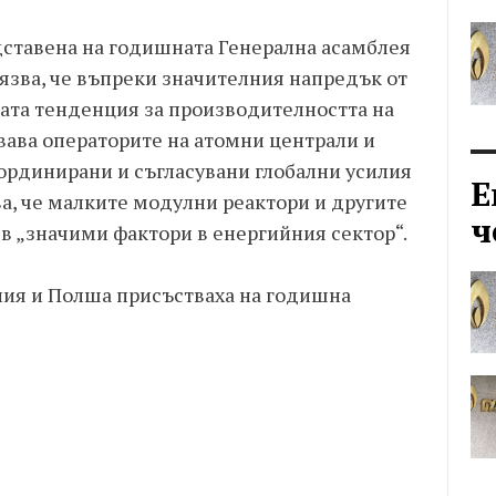
едставена на годишната Генерална асамблея
лязва, че въпреки значителния напредък от
ата тенденция за производителността на
вава операторите на атомни централи и
ординирани и съгласувани глобални усилия
Е
ава, че малките модулни реактори и другите
ч
в „значими фактори в енергийния сектор“.
ения и Полша присъстваха на годишна