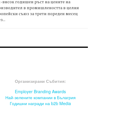
-висок годишен ръст на цените на
оизводител в промишлеността в целия
опейски съюз за трети пореден месец
з...
OOTER-СЪБИТИЯ
Организирани Събития:
Employer Branding Awards
Най-зелените компании в Бълагрия
Годишни награди на b2b Media