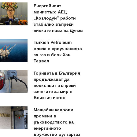
Енергийният
министър: АЕЦ
„Козлодуй“ работи
стабилно въпреки
ниските нива на Дунав
Turkish Petroleum
влиза в проучванията
за газ в блок Хан
Тервел
Горивата в България
продължават да
поскъпват въпреки
заявките за мир в
Близкия изток
Мащабни кадрови
промени в
ръководството на
енергийното
дружество Булгаргаз