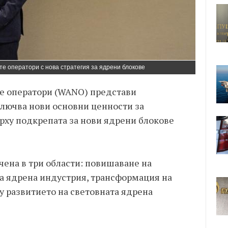
е оператори с нова стратегия за ядрени блокове
те оператори (WANO) представи
ключва нови основни ценности за
рху подкрепата за нови ядрени блокове
чена в три области: повишаване на
а ядрена индустрия, трансформация на
у развитието на световната ядрена