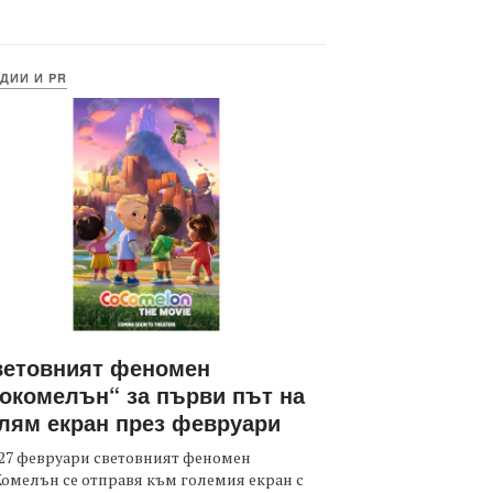
ДИИ И PR
ветовният феномен
окомелън“ за първи път на
лям екран през февруари
27 февруари световният феномен
омелън се отправя към големия екран с