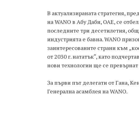
В актуализираната стратегия, пр
на WANO в Абу Даби, ОАЕ, се отбе
последните три десетилетия, общ
индустрията е бавна. WANO призо
заинтересованите страни към „ко
от 2030 г. нататък“, като подчерт
нови технологии ще се превърнат 
За първи път делегати от Гана, К
Генерална асамблея на WANO.