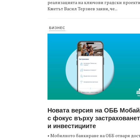
реализацията на ключови градски проекти
Кметът Васил Терзиев заяви, че...
БИЗНЕС
Новата версия на ОББ Моба
с фокус върху застраховане
и инвестициите
• Мобилното банкиране на ОББ отваря дос