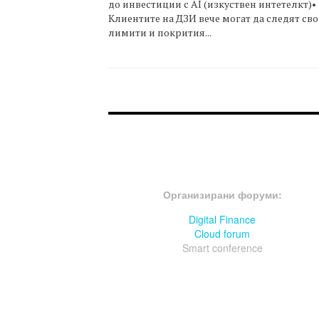
до инвестиции с AI (изкуствен интетелкт)•
Клиентите на ДЗИ вече могат да следят св
лимити и покрития...
FOOTER-ФОРУМИ
Организирани форуми:
Digital Finance
Cloud forum
Smart conference