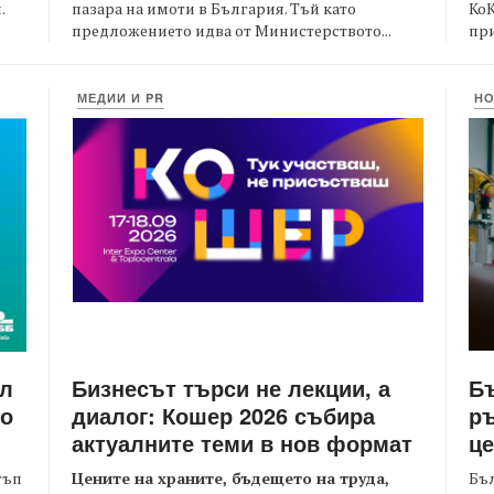
пазара на имоти в България. Тъй като
Ко
.
предложението идва от Министерството...
при
МЕДИИ И PR
Н
Бизнесът търси не лекции, а
Бъ
йл
диалог: Кошер 2026 събира
ръ
то
актуалните теми в нов формат
це
Цените на храните, бъдещето на труда,
Бъл
тъп