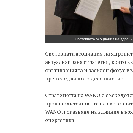
Световната асоциация на ядренит
Световната асоциация на ядрени
актуализирана стратегия, която в
организацията и засилен фокус въ
през следващото десетилетие.
Стратегията на WANO е съсредото
производителността на световнат
WANO и оказване на влияние върх
енергетика.