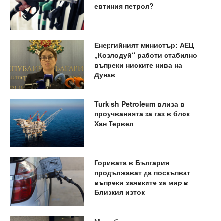
евтиния петрол?
Енергийният министър: АЕЦ
„Козлодуй“ работи стабилно
въпреки ниските нива на
Дунав
Turkish Petroleum влиза в
проучванията за газ в блок
Хан Тервел
Горивата в България
продължават да поскъпват
въпреки заявките за мир в
Близкия изток
Мащабни кадрови промени в