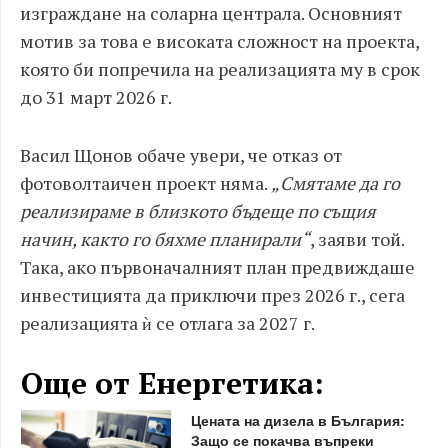
изграждане на соларна централа. Основният
мотив за това е високата сложност на проекта,
която би попречила на реализацията му в срок
до 31 март 2026 г.
Васил Щонов обаче увери, че отказ от
фотоволтаичен проект няма.
„Смятаме да го
реализираме в близкото бъдеще по същия
начин, както го бяхме планирали“
, заяви той.
Така, ако първоначалният план предвиждаше
инвестицията да приключи през 2026 г., сега
реализацията ѝ се отлага за 2027 г.
Още от Енергетика:
Цената на дизела в България:
Защо се покачва въпреки