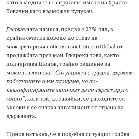
като в медиите се спрягаше името на Христо
Ковачки като възможен купувач.
Държавната намеса, предвид 27% дял, в
крайна сметка доведе до отказ на
мажоритарния собственик ContourGlobal от
продажбата през май. Въпреки това, както
подчертава Щонов, трайно решение за
момента липсва.
„Ситуацията е трудна, държим
работниците и им плащаме, но по-
квалифицираните започват да си търсят друго
място“
, каза той, добавяйки, че разходите са
високи и се очаква ангажимент от страна на
държавата.
Щонов изтъкна, че в подобна ситуация трябва