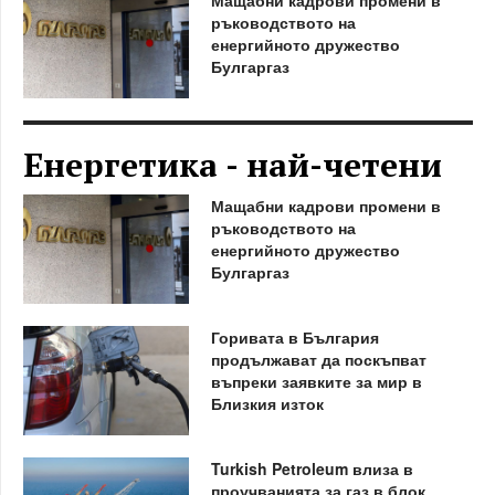
ръководството на
енергийното дружество
Булгаргаз
Енергетика - най-четени
Мащабни кадрови промени в
ръководството на
енергийното дружество
Булгаргаз
Горивата в България
продължават да поскъпват
въпреки заявките за мир в
Близкия изток
Turkish Petroleum влиза в
проучванията за газ в блок