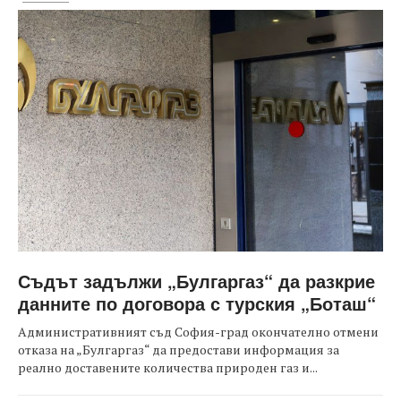
Съдът задължи „Булгаргаз“ да разкрие
данните по договора с турския „Боташ“
Административният съд София-град окончателно отмени
отказа на „Булгаргаз“ да предостави информация за
реално доставените количества природен газ и...