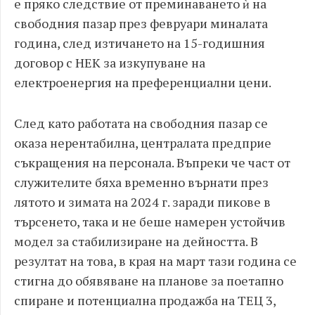
е пряко следствие от преминаването ѝ на
свободния пазар през февруари миналата
година, след изтичането на 15-годишния
договор с НЕК за изкупуване на
електроенергия на преференциални цени.
След като работата на свободния пазар се
оказа нерентабилна, централата предприе
съкращения на персонала. Въпреки че част от
служителите бяха временно върнати през
лятото и зимата на 2024 г. заради пикове в
търсенето, така и не беше намерен устойчив
модел за стабилизиране на дейността. В
резултат на това, в края на март тази година се
стигна до обявяване на планове за поетапно
спиране и потенциална продажба на ТЕЦ 3,