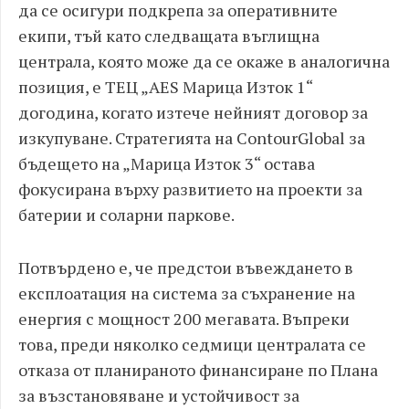
да се осигури подкрепа за оперативните
екипи, тъй като следващата въглищна
централа, която може да се окаже в аналогична
позиция, е ТЕЦ „AES Марица Изток 1“
догодина, когато изтече нейният договор за
изкупуване. Стратегията на ContourGlobal за
бъдещето на „Марица Изток 3“ остава
фокусирана върху развитието на проекти за
батерии и соларни паркове.
Потвърдено е, че предстои въвеждането в
експлоатация на система за съхранение на
енергия с мощност 200 мегавата. Въпреки
това, преди няколко седмици централата се
отказа от планираното финансиране по Плана
за възстановяване и устойчивост за