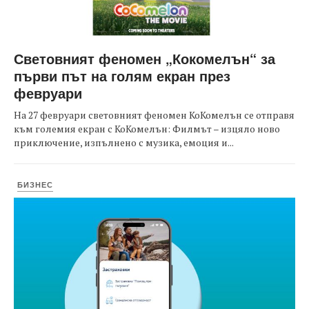
Световният феномен „Кокомелън“ за
първи път на голям екран през
февруари
На 27 февруари световният феномен КоКомелън се отправя
към големия екран с КоКомелън: Филмът – изцяло ново
приключение, изпълнено с музика, емоция и...
БИЗНЕС