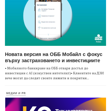
Новата версия на ОББ Мобайл с фокус
върху застраховането и инвестициите
• Мобилното банкиране на ОББ отваря достъп до
инвестиции с AI (изкуствен интетелкт)• Клиентите на ДЗИ
вече могат да следят своите лимити и покрития...
МЕДИИ И PR