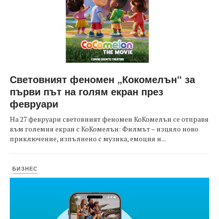
Световният феномен „Кокомелън“ за
първи път на голям екран през
февруари
На 27 февруари световният феномен КоКомелън се отправя
към големия екран с КоКомелън: Филмът – изцяло ново
приключение, изпълнено с музика, емоция и...
БИЗНЕС