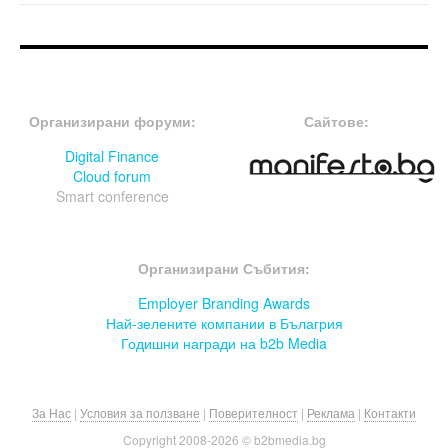
FOOTER-ФОРУМИ
FOOTER-MIDDLE
Организирани форуми:
Сайтове:
Digital Finance
Cloud forum
Smart conference
FOOTER-СЪБИТИЯ
Организирани Събития:
Employer Branding Awards
Най-зелените компании в Бълагрия
Годишни награди на b2b Media
За Нас
|
Условия за ползване
|
Поверителност
|
Реклама
|
Контакти
Copyright 2008-
2026 © b2bmedia.bg