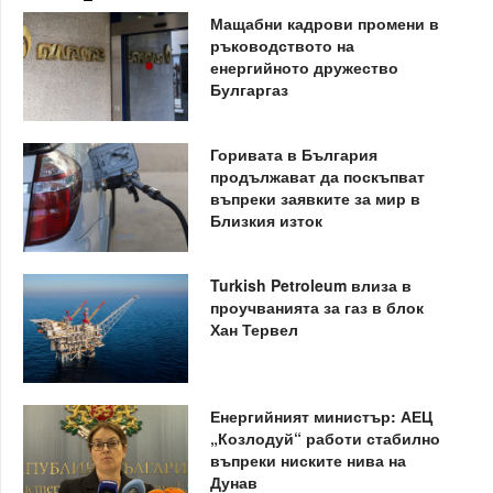
Мащабни кадрови промени в
ръководството на
енергийното дружество
Булгаргаз
Горивата в България
продължават да поскъпват
въпреки заявките за мир в
Близкия изток
Turkish Petroleum влиза в
проучванията за газ в блок
Хан Тервел
Енергийният министър: АЕЦ
„Козлодуй“ работи стабилно
въпреки ниските нива на
Дунав