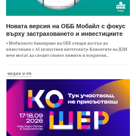
Новата версия на ОББ Мобайл с фокус
върху застраховането и инвестициите
• Мобилното банкиране на ОББ отваря достъп до
инвестиции с AI (изкуствен интетелкт)• Клиентите на ДЗИ
вече могат да следят своите лимити и покрития...
МЕДИИ И PR