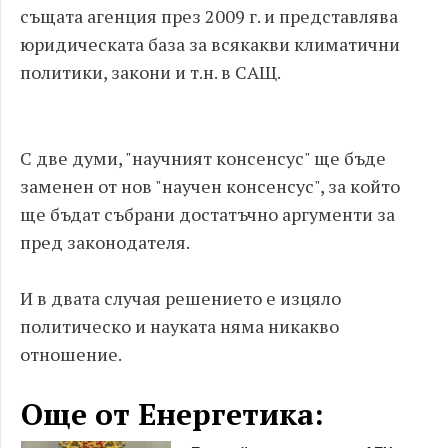
същата агенция през 2009 г. и представлява
юридическата база за всякакви климатични
политики, закони и т.н. в САЩ.
С две думи, "научният консенсус" ще бъде
заменен от нов "научен консенсус", за който
ще бъдат събрани достатъчно аргументи за
пред законодателя.
И в двата случая решението е изцяло
политическо и науката няма никакво
отношение.
Още от Енергетика: