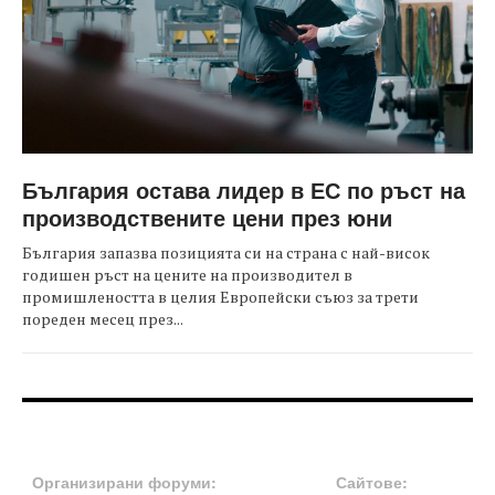
България остава лидер в ЕС по ръст на
производствените цени през юни
България запазва позицията си на страна с най-висок
годишен ръст на цените на производител в
промишлеността в целия Европейски съюз за трети
пореден месец през...
FOOTER-ФОРУМИ
FOOTER-MIDDLE
Организирани форуми:
Сайтове: