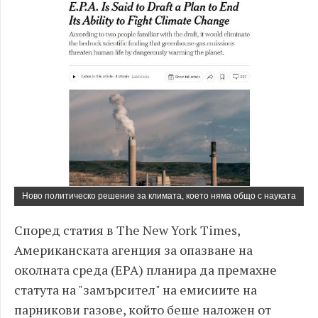
Ново политическо решение за климата, което няма общо с науката
Според статия в The New York Times,
Американската агенция за опазване на
околната среда (EPA) планира да премахне
статута на "замърсител" на емисиите на
парникови газове, който беше наложен от