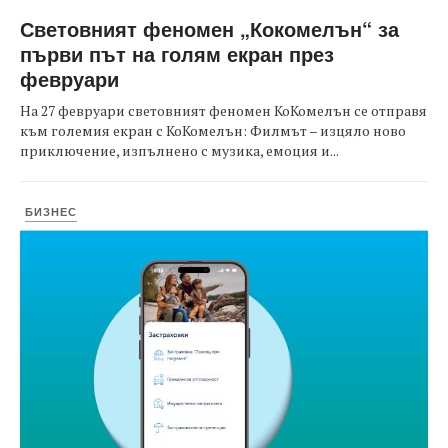
Световният феномен „Кокомелън“ за
първи път на голям екран през
февруари
На 27 февруари световният феномен КоКомелън се отправя
към големия екран с КоКомелън: Филмът – изцяло ново
приключение, изпълнено с музика, емоция и...
БИЗНЕС