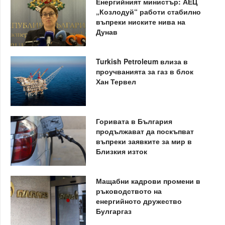
Енергийният министър: АЕЦ
„Козлодуй“ работи стабилно
въпреки ниските нива на
Дунав
Turkish Petroleum влиза в
проучванията за газ в блок
Хан Тервел
Горивата в България
продължават да поскъпват
въпреки заявките за мир в
Близкия изток
Мащабни кадрови промени в
ръководството на
енергийното дружество
Булгаргаз