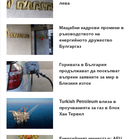
лева
Мащабни кадрови промени в
ръководството на
енергийното дружество
Булгаргаз
Горивата в България
продължават да поскъпват
въпреки заявките за мир в
Близкия изток
Turkish Petroleum влиза в
проучванията за газ в блок
Хан Тервел
Енергийният министър: АЕЦ