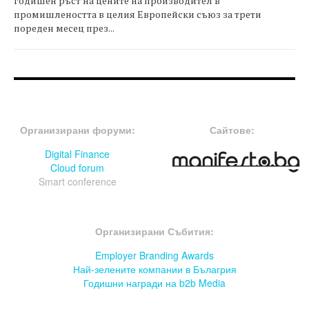
годишен ръст на цените на производител в
промишлеността в целия Европейски съюз за трети
пореден месец през...
FOOTER-ФОРУМИ
FOOTER-MIDDLE
Организирани форуми:
Сайтове:
Digital Finance
Cloud forum
Smart conference
FOOTER-СЪБИТИЯ
Организирани Събития:
Employer Branding Awards
Най-зелените компании в Бълагрия
Годишни награди на b2b Media