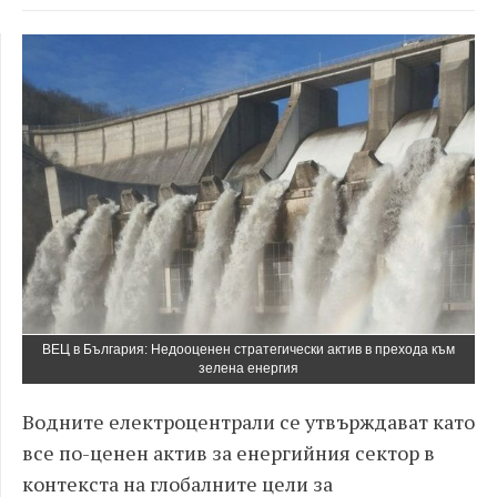
ВЕЦ в България: Недооценен стратегически актив в прехода към
зелена енергия
Водните електроцентрали се утвърждават като
все по-ценен актив за енергийния сектор в
контекста на глобалните цели за