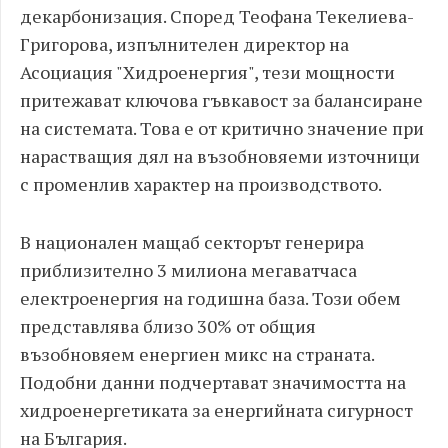
декарбонизация. Според Теофана Текелиева-
Григорова, изпълнителен директор на
Асоциация "Хидроенергия", тези мощности
притежават ключова гъвкавост за балансиране
на системата. Това е от критично значение при
нарастващия дял на възобновяеми източници
с променлив характер на производството.
В национален мащаб секторът генерира
приблизително 3 милиона мегаватчаса
електроенергия на годишна база. Този обем
представлява близо 30% от общия
възобновяем енергиен микс на страната.
Подобни данни подчертават значимостта на
хидроенергетиката за енергийната сигурност
на България.