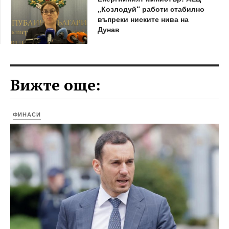
„Козлодуй“ работи стабилно
въпреки ниските нива на
Дунав
Вижте още:
ФИНАСИ