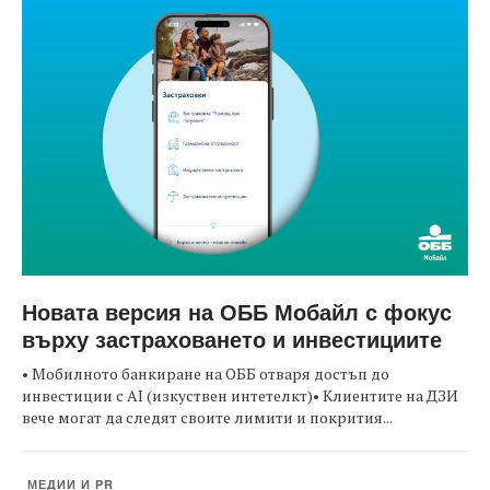
Новата версия на ОББ Мобайл с фокус
върху застраховането и инвестициите
• Мобилното банкиране на ОББ отваря достъп до
инвестиции с AI (изкуствен интетелкт)• Клиентите на ДЗИ
вече могат да следят своите лимити и покрития...
МЕДИИ И PR