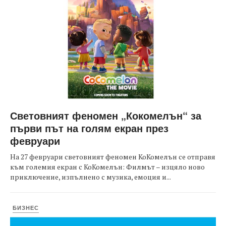
Световният феномен „Кокомелън“ за
първи път на голям екран през
февруари
На 27 февруари световният феномен КоКомелън се отправя
към големия екран с КоКомелън: Филмът – изцяло ново
приключение, изпълнено с музика, емоция и...
БИЗНЕС