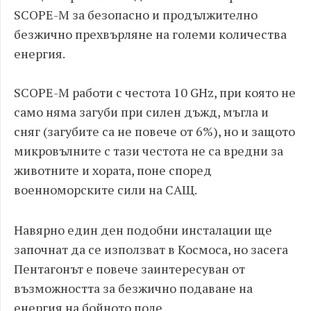
SCOPE-M за безопасно и продължително
безжично прехвърляне на големи количества
енергия.
SCOPE-M работи с честота 10 GHz, при която не
само няма загуби при силен дъжд, мъгла и
сняг (загубите са не повече от 6%), но и защото
микровълните с тази честота не са вредни за
животните и хората, поне според
военноморските сили на САЩ.
Навярно един ден подобни инсталации ще
започнат да се използват в Космоса, но засега
Пентагонът е повече заинтересуван от
възможността за безжично подаване на
енергия на бойното поле.