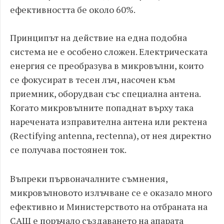
ефективността бе около 60%.
Принципът на действие на една подобна
система не е особено сложен. Електрическата
енергия се преобразува в микровълни, които
се фокусират в тесен лъч, насочен към
приемник, оборудван със специална антена.
Когато микровълните попаднат върху така
наречената изправителна антена или ректена
(Rectifying antenna, rectenna), от нея директно
се получава постоянен ток.
Въпреки първоначалните съмнения,
микровълновото излъчване се е оказало много
ефективно и Министерството на отбраната на
САЩ е поръчало създаването на апарата