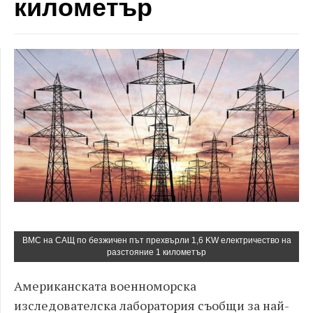
километър
ВМС на САЩ по безжичен път прехвърли 1,6 KW електричество на
разстояние 1 километър
Американската военноморска
изследователска лаборатория съобщи за най-