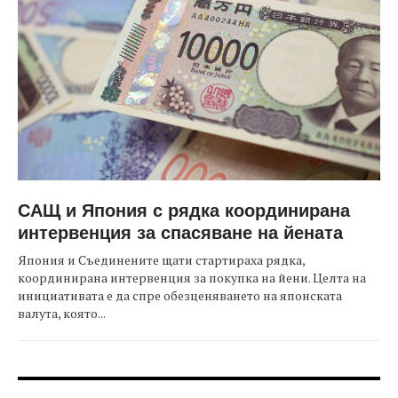
САЩ и Япония с рядка координирана
интервенция за спасяване на йената
Япония и Съединените щати стартираха рядка,
координирана интервенция за покупка на йени. Целта на
инициативата е да спре обезценяването на японската
валута, която...