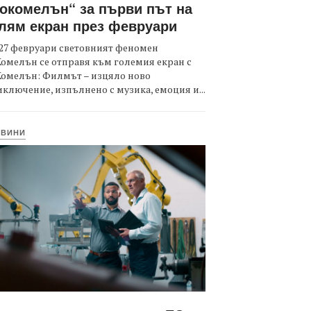
окомелън“ за първи път на
лям екран през февруари
27 февруари световният феномен
омелън се отправя към големия екран с
Комелън: Филмът – изцяло ново
ключение, изпълнено с музика, емоция и...
ОВИНИ