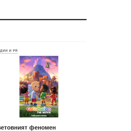
ДИИ И PR
ветовният феномен