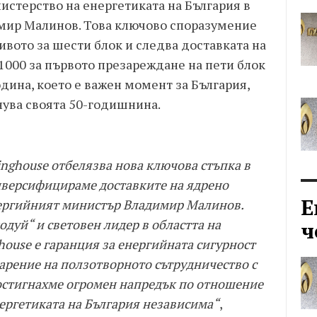
стерство на енергетиката на България в
мир Малинов. Това ключово споразумение
вото за шести блок и следва доставката на
1000 за първото презареждане на пети блок
одина, което е важен момент за България,
нува своята 50-годишнина.
inghouse отбелязва нова ключова стъпка в
иверсифицираме доставките на ядрено
Е
енергийният министър Владимир Малинов.
дуй“ и световен лидер в областта на
ч
house е гаранция за енергийната сигурност
дарение на ползотворното сътрудничество с
стигнахме огромен напредък по отношение
нергетиката на България независима“
,