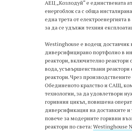
АЕЦ „Козлодуй“ е единствената ат
енергоблок са с обща инсталиран
една трета от електроенергията в
за да се удължи техния експлоата
Westinghouse е водещ доставчик 
диверсифицирано портфолио в ин
реактори, включително реактори с
вода, усъвършенствани реактори 
реактори. Чрез производствените
Обединеното кралство и САЩ, ко
технологии, за да удовлетвори ну
горивния цикъл, повишена операт
диверсификация на доставките и 
повече за модерните горивни въз
реактори по света:
Westinghouse Nu