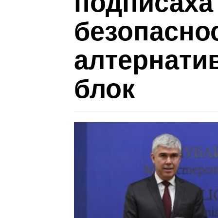
подписаха 
безопаснос
алтернатив
блок