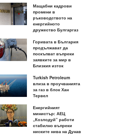
Мащабни кадрови
промени в
ръководството на
енергийното
дружество Булгаргаз
Горивата в България
продължават да
поскъпват въпреки
заявките за мир в
Близкия изток
Turkish Petroleum
влиза в проучванията
за газ в блок Хан
Тервел
Енергийният
министър: АЕЦ
„Козлодуй“ работи
стабилно въпреки
ниските нива на Дунав