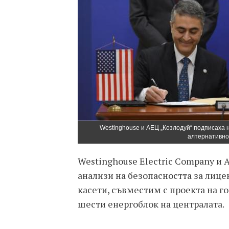
Westinghouse и АЕЦ „Козлодуй“ подписаха 
алтернативно
Westinghouse Electric Company и 
анализи на безопасността за лице
касети, съвместим с проекта на го
шести енергоблок на централата.