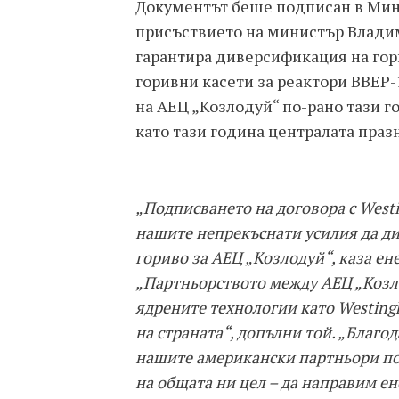
Документът беше подписан в Мини
присъствието на министър Влади
гарантира диверсификация на гори
горивни касети за реактори ВВЕР-
на АЕЦ „Козлодуй“ по-рано тази г
като тази година централата праз
„Подписването на договора с West
нашите непрекъснати усилия да д
гориво за АЕЦ „Козлодуй“, каза 
„Партньорството между АЕЦ „Козло
ядрените технологии като Westing
на страната“, допълни той. „Благо
нашите американски партньори по
на общата ни цел – да направим е