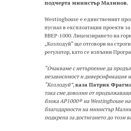
подчерта министър Малинов.
Westinghouse е единственият прои
пуснал в експлоатация проекти за
ВВЕР-1000. Лицензирането на гори
„Козлодуй“ ще отговори на строги
регулатор, като се изпълни Прогр
“Очакваме с нетърпение да продъ
независимост и диверсификация на
“Козлодуй”,
каза Патрик Фрагма
така сме доволни от продължаващи
блока AP1000® на Westinghouse на
благодарности на министър Малино
подкрепа за достигането до този в