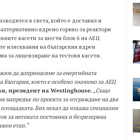
зводител в света, който е доставил и
 алтернативно ядрено гориво за реактори
вните касети за шести блок 6 на АЕЦ
те изисквания на българския ядрен
ама за лицензиране на тестови касети.
лжим да допринасяме за енергийната
 България, което е особено значимо за АЕЦ
н, президент на Westinghouse.
„Също
я напредък по проекта за изграждане на два
 площадката. Бих искал да изкажа специални
в за неговата постоянна и безрезервна
ажен етап.“