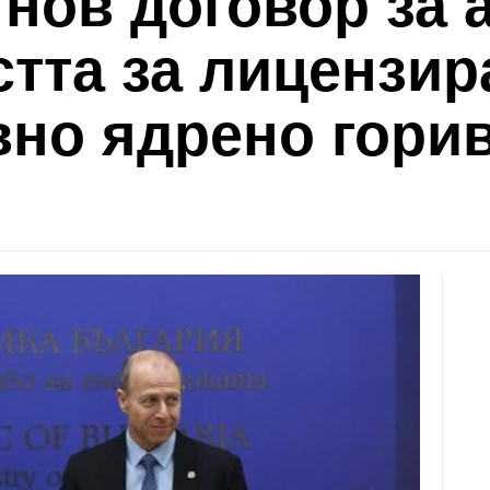
нов договор за 
тта за лицензир
но ядрено горив