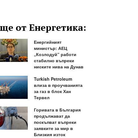
ще от Енергетика:
Енергийният
министър: АЕЦ
„Козлодуй“ работи
стабилно въпреки
ниските нива на Дунав
Turkish Petroleum
влиза в проучванията
за газ в блок Хан
Тервел
Горивата в България
продължават да
поскъпват въпреки
заявките за мир в
Близкия изток