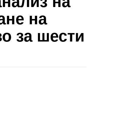
анализ на
ане на
о за шести