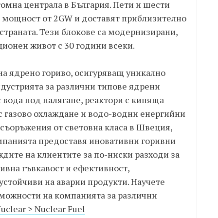
омна централа в България. Пети и шести
а мощност от 2GW и доставят приблизително
 страната. Тези блокове са модернизирани,
ционен живот с 30 години всеки.
на ядрено гориво, осигуряващ уникално
дустрията за различни типове ядрени
 вода под налягане, реактори с кипяща
с газово охлаждане и водо-водни енергийни
 съоръжения от световна класа в Швеция,
мпанията предоставя иновативни горивни
ждите на клиентите за по-ниски разходи за
ивна гъвкавост и ефективност,
устойчиви на аварии продукти. Научете
можности на компанията за различни
clear > Nuclear Fuel