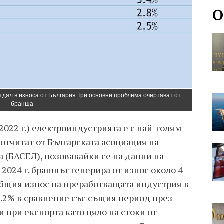
О
м дял в износа от България Три основни проблема очертават от
бранша
 2022 г.) електроиндустрията е с най-голям
 отчитат от Българската асоциация на
 (БАСЕЛ), позовавайки се на данни на
 2024 г. браншът генерира от износ около 4
 общия износ на преработващата индустрия в
3.2% в сравнение със същия период през
 и при експорта като цяло на стоки от