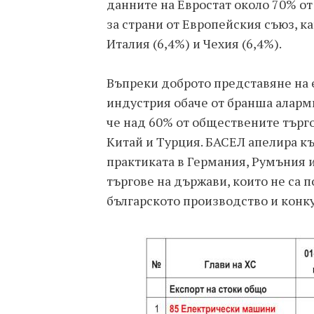
данните на Евростат около 70% от
за страни от Европейския съюз, ка
Италия (6,4%) и Чехия (6,4%).
Въпреки доброто представяне на 
индустрия обаче от бранша аларми
че над 60% от обществените търго
Китай и Турция. БАСЕЛ апелира к
практиката в Германия, Румъния и
търгове на държави, които не са 
българското производство и конк