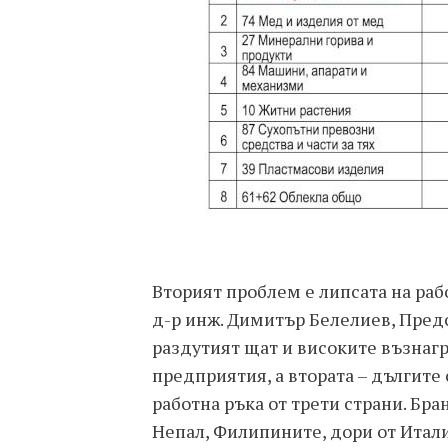
Вторият проблем е липсата на раб
д-р инж. Димитър Белелиев, Предс
раздутият щат и високите възна
предприятия, а втората – дългите
работна ръка от трети страни. Бр
Непал, Филипините, дори от Итал