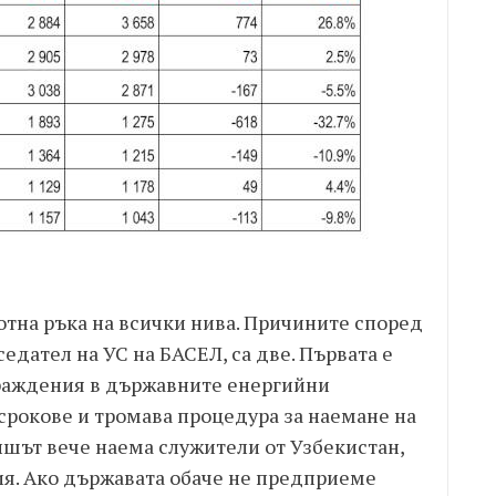
отна ръка на всички нива. Причините според
едател на УС на БАСЕЛ, са две. Първата е
граждения в държавните енергийни
 срокове и тромава процедура за наемане на
аншът вече наема служители от Узбекистан,
ия. Ако държавата обаче не предприеме