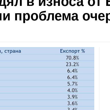
дял в износа от
и проблема очер