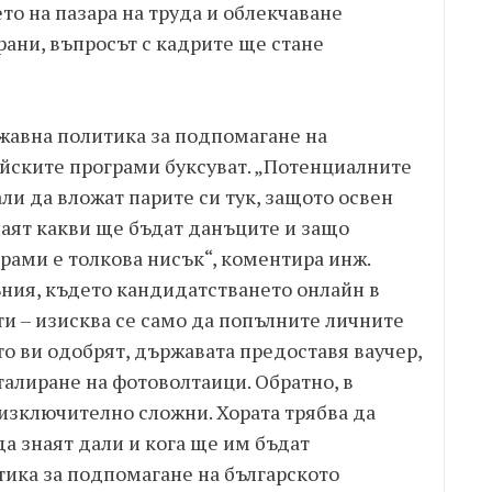
о на пазара на труда и облекчаване
рани, въпросът с кадрите ще стане
ржавна политика за подпомагане на
ейските програми буксуват. „Потенциалните
ли да вложат парите си тук, защото освен
наят какви ще бъдат данъците и защо
рами е толкова нисък“, коментира инж.
ъния, където кандидатстването онлайн в
и – изисква се само да попълните личните
то ви одобрят, държавата предоставя ваучер,
талиране на фотоволтаици. Обратно, в
изключително сложни. Хората трябва да
да знаят дали и кога ще им бъдат
тика за подпомагане на българското