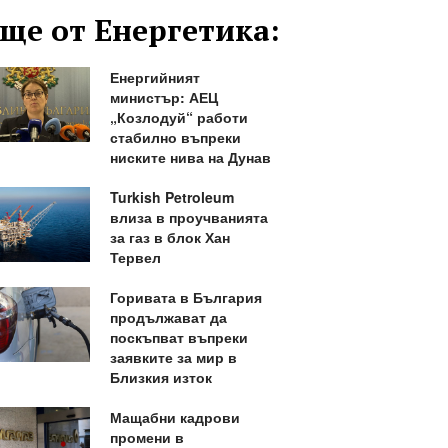
ще от Енергетика:
Енергийният
министър: АЕЦ
„Козлодуй“ работи
стабилно въпреки
ниските нива на Дунав
Turkish Petroleum
влиза в проучванията
за газ в блок Хан
Тервел
Горивата в България
продължават да
поскъпват въпреки
заявките за мир в
Близкия изток
Мащабни кадрови
промени в