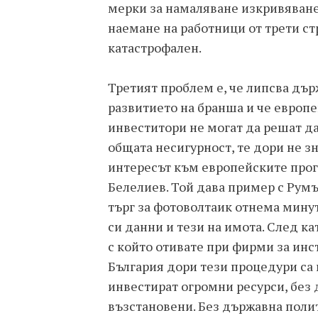
мерки за намаляване изкривяванет
наемане на работници от трети ст
катастрофален.
Третият проблем е, че липсва дъ
развитието на бранша и че европ
инвеститори не могат да решат да
общата несигурност, те дори не з
интересът към европейските прог
Белелиев. Той дава пример с Рум
търг за фотоволтаик отнема минут
си данни и тези на имота. След ка
с който отивате при фирми за инс
България дори тези процедури са 
инвестират огромни ресурси, без 
възстановени. Без държавна поли