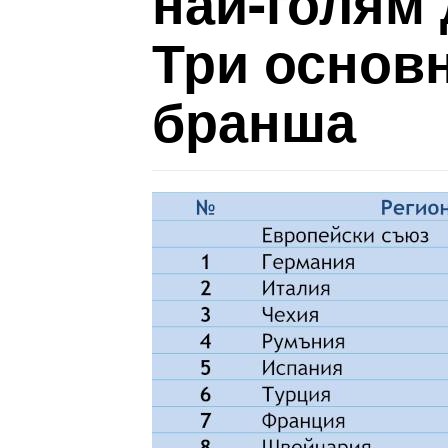
най-голям 
Три основн
бранша