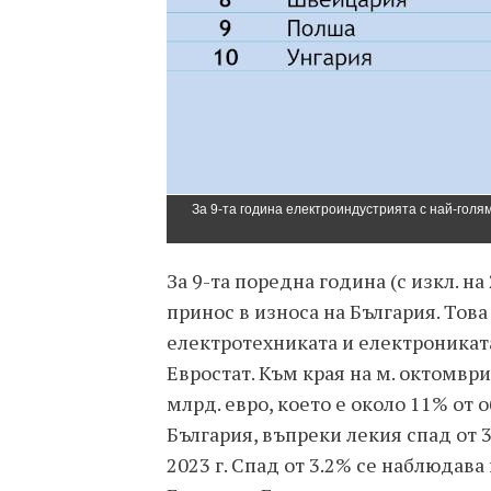
За 9-та година електроиндустрията с най-голя
За 9-та поредна година (с изкл. на
принос в износа на България. Това
електротехниката и електрониката
Евростат. Към края на м. октомври
млрд. евро, което е около 11% от
България, въпреки лекия спад от 
2023 г. Спад от 3.2% се наблюдава