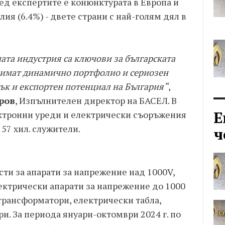
ед експертите е конюнктурата в Европа и
лия (6.4%) - двете страни с най-голям дял в
ата индустрия са ключови за българската
 имат динамично портфолио и сериозен
ък и експортeн потенциал на България“
,
ров
, Изпълнителен директор на БАСЕЛ. В
Е
ктронни уреди и електрически съоръжения
57 хил. служители.
ч
сти за апарати за напрежение над 1000V,
ектрически апарати за напрежение до 1000
трансформатори, електрически табла,
и. За периода януари-октомври 2024 г. по