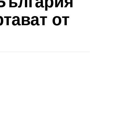
 България
тават от