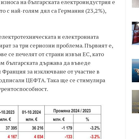
 износа на българската електроиндустрия е
то с най-голям дял са Германия (23,2%),
електротехническата и електронната
рат за три сериозни проблема. Първият е,
ве се печелят от страни извън ЕС, като
ъм българската държава да въведе
 Франция за изключване от участие в
подписали ЦЕФТА. Така ще се стимулира
урентоспособност.