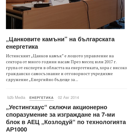
„Цанковите камъни” на българската
енергетика
Истинският „Цанков камък” е лошото управление на
сектора от много години насам През месец юли 2017 г.
група от експерти в областта на енергетиката, хора с високо
гражданско самосъзнание и отговорност учредихме
сдружение „Енергийно бъдеще за ...
b2b Media
02 Авг 2014
ЕНЕРГЕТИКА
„Уестингхаус“ сключи акционерно
споразумение за изграждане на 7-ми
блок в АЕЦ „Козлодуй“ по технологията
АР1000