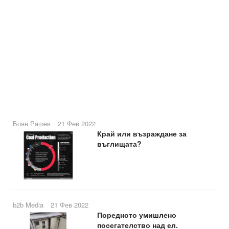
Боян Рашев
21 Фев 2022
Край или възраждане за
въглищата?
b2b Media
21 Фев 2022
Поредното умишлено
посегателство над ел.