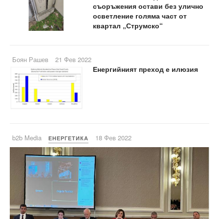
съоръжения остави без улично
осветление голяма част от
квартал „Струмско“
Боян Рашев
21 Фев 2022
Енергийният преход е илюзия
b2b Media
18 Фев 2022
ЕНЕРГЕТИКА