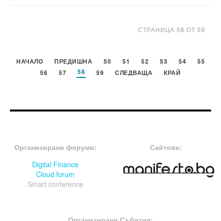
СТРАНИЦА 58 ОТ 59
НАЧАЛО
ПРЕДИШНА
50
51
52
53
54
55
58
56
57
59
СЛЕДВАЩА
КРАЙ
FOOTER-ФОРУМИ
FOOTER-MIDDLE
Организирани форуми:
Сайтове:
Digital Finance
Cloud forum
Smart conference
FOOTER-СЪБИТИЯ
Организирани Събития: