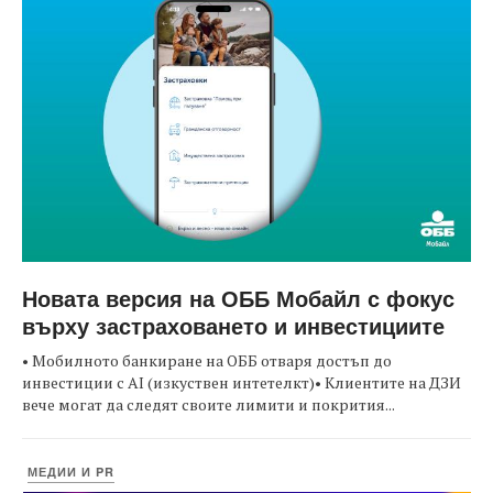
Новата версия на ОББ Мобайл с фокус
върху застраховането и инвестициите
• Мобилното банкиране на ОББ отваря достъп до
инвестиции с AI (изкуствен интетелкт)• Клиентите на ДЗИ
вече могат да следят своите лимити и покрития...
МЕДИИ И PR