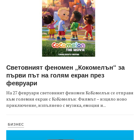
Световният феномен „Кокомелън“ за
първи път на голям екран през
февруари
На 27 февруари световният феномен КоКомелън се отправя
към големия екран с КоКомелън: Филмът – изцяло ново
приключение, изпълнено с музика, емоция и...
БИЗНЕС