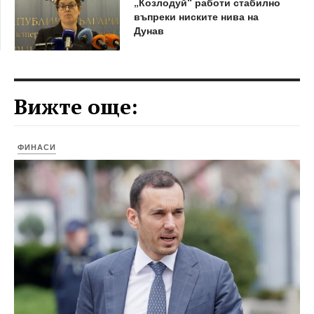
„Козлодуй“ работи стабилно
въпреки ниските нива на
Дунав
Вижте още:
ФИНАСИ