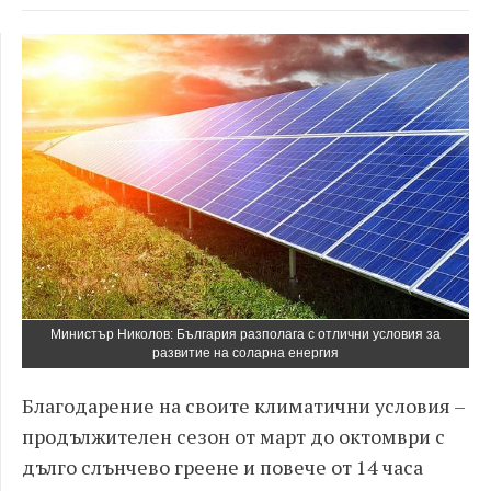
Министър Николов: България разполага с отлични условия за
развитие на соларна енергия
Благодарение на своите климатични условия –
продължителен сезон от март до октомври с
дълго слънчево греене и повече от 14 часа