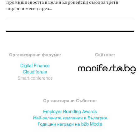
промишлеността в целия Европейски съюз за трети
пореден месец през...
FOOTER-ФОРУМИ
FOOTER-MIDDLE
Организирани форуми:
Сайтове:
Digital Finance
Cloud forum
Smart conference
FOOTER-СЪБИТИЯ
Организирани Събития:
Employer Branding Awards
Най-зелените компании в Бълагрия
Годишни награди на b2b Media