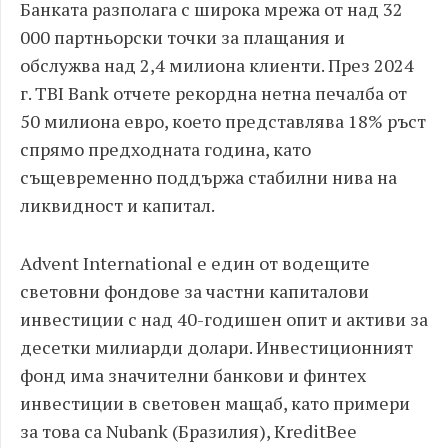
Банката разполага с широка мрежа от над 32
000 партньорски точки за плащания и
обслужва над 2,4 милиона клиенти. През 2024
г. TBI Bank отчете рекордна нетна печалба от
50 милиона евро, което представлява 18% ръст
спрямо предходната година, като
същевременно поддържа стабилни нива на
ликвидност и капитал.
Advent International е един от водещите
световни фондове за частни капиталови
инвестиции с над 40-годишен опит и активи за
десетки милиарди долари. Инвестиционният
фонд има значителни банкови и финтех
инвестиции в световен мащаб, като примери
за това са Nubank (Бразилия), KreditBee