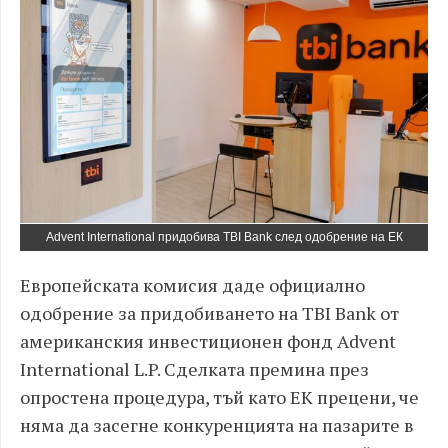
Advent International придобива TBI Bank след одобрение на ЕК
Европейската комисия даде официално
одобрение за придобиването на TBI Bank от
американския инвестиционен фонд Advent
International L.P. Сделката премина през
опростена процедура, тъй като ЕК прецени, че
няма да засегне конкуренцията на пазарите в