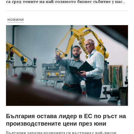
са сред темите на най-голямото бизнес събитие у нас
...
НОВИНИ
България остава лидер в ЕС по ръст на
производствените цени през юни
България запазва позицията си на страна с най-висок