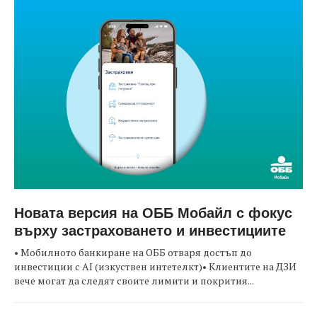
Новата версия на ОББ Мобайл с фокус
върху застраховането и инвестициите
• Мобилното банкиране на ОББ отваря достъп до
инвестиции с AI (изкуствен интетелкт)• Клиентите на ДЗИ
вече могат да следят своите лимити и покрития...