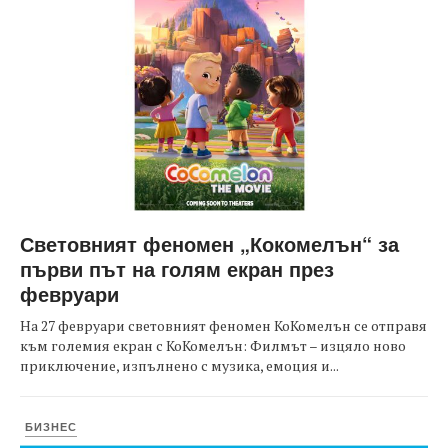
Световният феномен „Кокомелън“ за
първи път на голям екран през
февруари
На 27 февруари световният феномен КоКомелън се отправя
към големия екран с КоКомелън: Филмът – изцяло ново
приключение, изпълнено с музика, емоция и...
БИЗНЕС