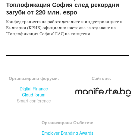
Топлофикация София след рекордни
загуби от 220 млн. евро
Конфедерацията на работодателите и индустриалците в
България (КРИБ) официално настоява за отдаване на
"Топлофикация София" ЕАД на концесия....
FOOTER-ФОРУМИ
FOOTER-MIDDLE
Организирани форуми:
Сайтове:
Digital Finance
Cloud forum
Smart conference
FOOTER-СЪБИТИЯ
Организирани Събития:
Employer Branding Awards