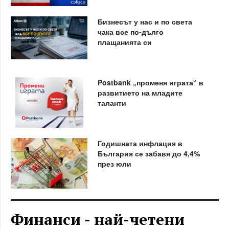
Бизнесът у нас и по света
чака все по-дълго
плащанията си
Postbank „променя играта“ в
развитието на младите
таланти
Годишната инфлация в
България се забавя до 4,4%
през юли
Финанси - най-четени