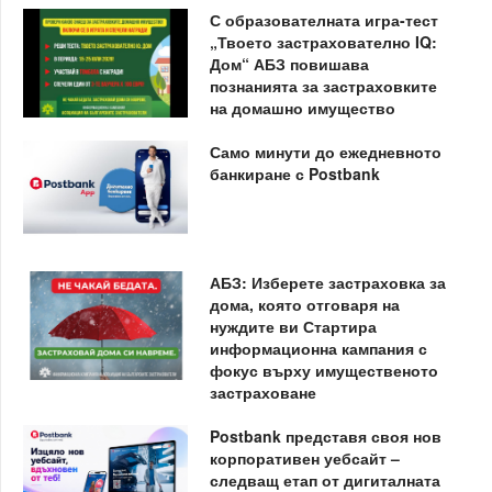
С образователната игра-тест
„Твоето застрахователно IQ:
Дом“ АБЗ повишава
познанията за застраховките
на домашно имущество
Само минути до ежедневното
банкиране с Postbank
АБЗ: Изберете застраховка за
дома, която отговаря на
нуждите ви Стартира
информационна кампания с
фокус върху имущественото
застраховане
Postbank представя своя нов
корпоративен уебсайт –
следващ етап от дигиталната