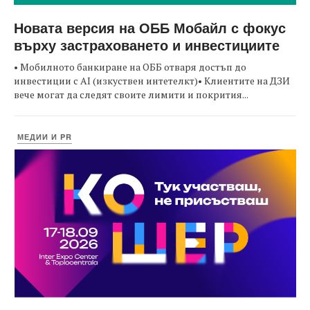
Новата версия на ОББ Мобайл с фокус
върху застраховането и инвестициите
• Мобилното банкиране на ОББ отваря достъп до
инвестиции с AI (изкуствен интетелкт)• Клиентите на ДЗИ
вече могат да следят своите лимити и покрития...
МЕДИИ И PR