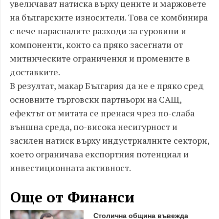
увеличават натиска върху цените и маржовете
на българските износители. Това се комбинира
с вече нарасналите разходи за суровини и
компоненти, които са пряко засегнати от
митническите ограничения и промените в
доставките.
В резултат, макар България да не е пряко сред
основните търговски партньори на САЩ,
ефектът от митата се пренася чрез по-слаба
външна среда, по-висока несигурност и
засилен натиск върху индустриалните сектори,
което ограничава експортния потенциал и
инвестиционната активност.
Още от Финанси
Столична община въвежда