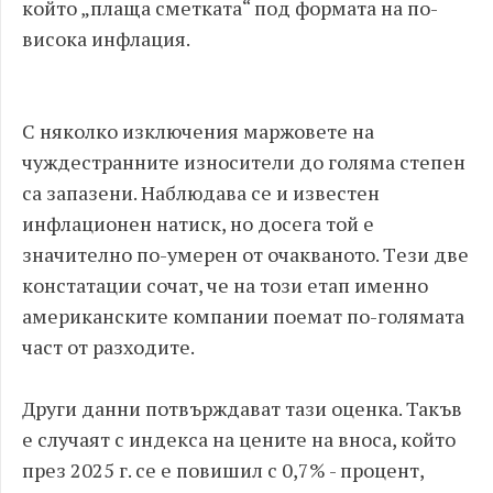
който „плаща сметката“ под формата на по-
висока инфлация.
С няколко изключения маржовете на
чуждестранните износители до голяма степен
са запазени. Наблюдава се и известен
инфлационен натиск, но досега той е
значително по-умерен от очакваното. Tези две
констатации сочат, че на този етап именно
американските компании поемат по-голямата
част от разходите.
Други данни потвърждават тази оценка. Такъв
е случаят с индекса на цените на вноса, който
през 2025 г. се е повишил с 0,7% - процент,