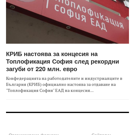
КРИБ настоява за концесия на
Топлофикация София след рекордни
загуби от 220 млн. евро
Конфедерацията на работодателите и индустриалците в
България (КРИБ) официално настоява за отдаване на
"Топлофикация София" ЕАД на концесия....
FOOTER-ФОРУМИ
FOOTER-MIDDLE
Организирани форуми:
Сайтове: