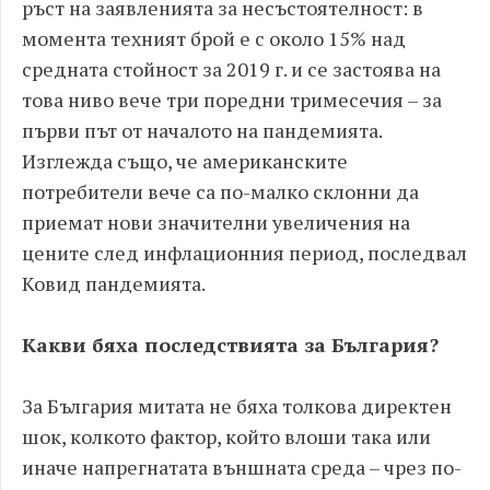
ръст на заявленията за несъстоятелност: в
момента техният брой е с около 15% над
средната стойност за 2019 г. и се застоява на
това ниво вече три поредни тримесечия – за
първи път от началото на пандемията.
Изглежда също, че американските
потребители вече са по-малко склонни да
приемат нови значителни увеличения на
цените след инфлационния период, последвал
Ковид пандемията.
Какви бяха последствията за България?
За България митата не бяха толкова директен
шок, колкото фактор, който влоши така или
иначе напрегнатата външната среда – чрез по-