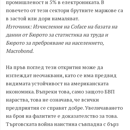
промишленост и 5% в електрониката. В
повечето от тези сектори брутните маржове са
в застой или дори намаляват.
Източник: Изчисления на Coface на базата на
данни от Бюрото за статистика на труда и
Бюрото за преброяване на населението,
Macrobond.
На пръв поглед тези открития може да
изглеждат неочаквани, като се има предвид
видимата устойчивост на американската
икономика. Въпреки това, само защото БВП
нараства, това не означава, че всички
предприятия се справят добре. Увеличаването
на броя на фалитите е доказателство за това.
Търговската война наистина съвпадна с бърз