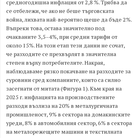
средногодишна инфлация от 2,8 %. Трябва да
се отбележи, че ако не беше търговската
война, лихвата най-вероятно щеше да бъде 2%.
Въпреки това, остава значително под
очакваните 3,5–4%, при средни тарифи от
около 15%. На този етап тези данни не сочат,
че разходите се прехвърлят в значителна
степен върху потребителите. Накрая,
наблюдаваме рязко покачване на разходите за
суровини сред компаниите, които са силно
засегнати от митата (Фигура 1). Към края на
2025 г. инфлацията на производствените
разходи възлиза на 20% в металургичната
промишленост, 9% в сектора на домакинските
уреди, 8% в автомобилния сектор, 6% в сектора
на металорежещите машини и текстилната