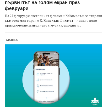
първи път на голям екран през
февруари
На 27 февруари световният феномен КоКомелън се отправя
към големия екран с КоКомелън: Филмът – изцяло ново
приключение, изпълнено с музика, емоция и...
БИЗНЕС