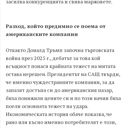
засилва конкуренцията и свива маржовете.
Разход, който предимно се поема от
американските компании
Откакто Доналд Тръмп започна търговската
война през 2025 г., дебатът за това кой
всъщност понася крайната тежест на митата
остава нерешен. Президентът на САЩ твърди,
че именно чуждестранните компании, за да
запазят достъпа си до американския пазар,
биха понижили цените си и по този начин биха
поели основната тежест на удара.
Икономическата история обаче показва, че
рано или късно именно потребителят е този,