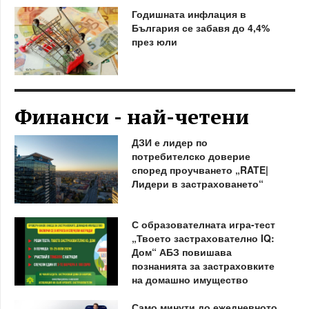
Годишната инфлация в
България се забавя до 4,4%
през юли
Финанси - най-четени
ДЗИ е лидер по
потребителско доверие
според проучването „RATE|
Лидери в застраховането“
С образователната игра-тест
„Твоето застрахователно IQ:
Дом“ АБЗ повишава
познанията за застраховките
на домашно имущество
Само минути до ежедневното