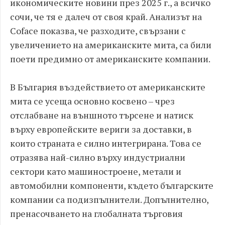
икономическите новини през 2025 г., а всичко
сочи, че тя е далеч от своя край. Анализът на
Coface показва, че разходите, свързани с
увеличението на американските мита, са били
поети предимно от американските компании.
В България въздействието от американските
мита се усеща основно косвено – чрез
отслабване на външното търсене и натиск
върху европейските вериги за доставки, в
които страната е силно интегрирана. Това се
отразява най-силно върху индустриални
сектори като машиностроене, метали и
автомобилни компоненти, където българските
компании са подизпълнители. Допълнително,
пренасочването на глобалната търговия