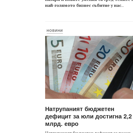
най-голямото бизнес събитие у нас
...
НОВИНИ
Натрупаният бюджетен
дефицит за юли достигна 2,2
млрд. евро
Натрупаният бюджетен дефицит за месец