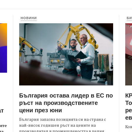
НОВИНИ
БИ
България остава лидер в ЕС по
КР
ръст на производствените
Т
цени през юни
ре
ат
е
България запазва позицията си на страна с
най-висок годишен ръст на цените на
ите
Кон
производител в промишлеността в целия
на