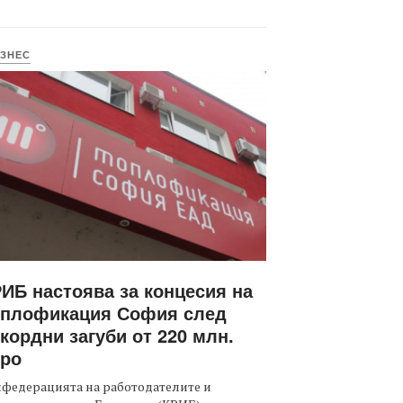
ЗНЕС
ИБ настоява за концесия на
оплофикация София след
кордни загуби от 220 млн.
вро
федерацията на работодателите и