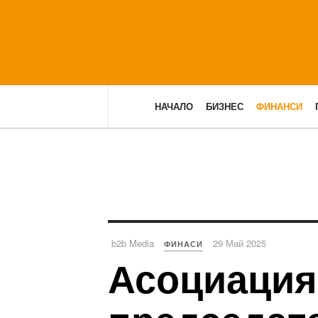
НАЧАЛО
БИЗНЕС
ФИНАНСИ
b2b Media
29 Май 2025
ФИНАСИ
Асоциацият