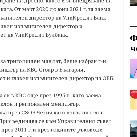
иране на дребно, както и за внедряване на
ата. От март 2020 до юни 2021 г. тя заема
пълнителен директор на УниКредит Банк
главен изпълнителен директор и
ет на УниКредит Булбанк.
Ф
ч
, за тригодишен мандат, беше избран г-н
иджър на KBC Group в България,
ет и главен изпълнителен директор на ОББ.
си в KBC още през 1995 г., като заема
 клон и регионален мениджър.
ва през CSOB Чехия като изпълнителен
 Присъединява се към Управителния съвет
 през 2011 г. и през годините ръководи