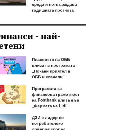
среда и потвърждава
годишната прогноза
инанси - най-
етени
Плановете на ОББ
влизат в програмата
„Покани приятел в
ОББ и спечели“
Програмата за
финансова грамотност
на Postbank влиза във
„Фермата на Lidl“
ДЗИ е лидер по
потребителско
доверие според