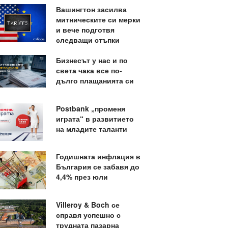
Вашингтон засилва
митническите си мерки
и вече подготвя
следващи стъпки
Бизнесът у нас и по
света чака все по-
дълго плащанията си
Postbank „променя
играта“ в развитието
на младите таланти
Годишната инфлация в
България се забавя до
4,4% през юли
Villeroy & Boch се
справя успешно с
трудната пазарна