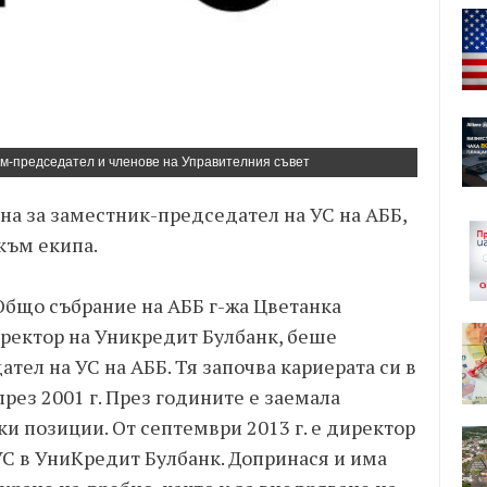
ам-председател и членове на Управителния съвет
а за заместник-председател на УС на АББ,
към екипа.
 Общо събрание на АББ г-жа Цветанка
ректор на Уникредит Булбанк, беше
тел на УС на АББ. Тя започва кариерата си в
рез 2001 г. През годините е заемала
и позиции. От септември 2013 г. е директор
УС в УниКредит Булбанк. Допринася и има