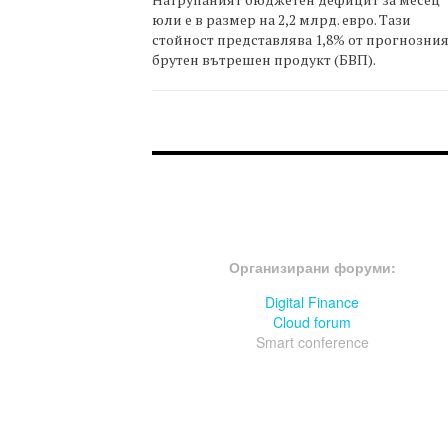
юли е в размер на 2,2 млрд. евро. Тази
стойност представлява 1,8% от прогнозни
брутен вътрешен продукт (БВП).
FOOTER-ФОРУМИ
Организирани форуми:
Digital Finance
Cloud forum
Smart conference