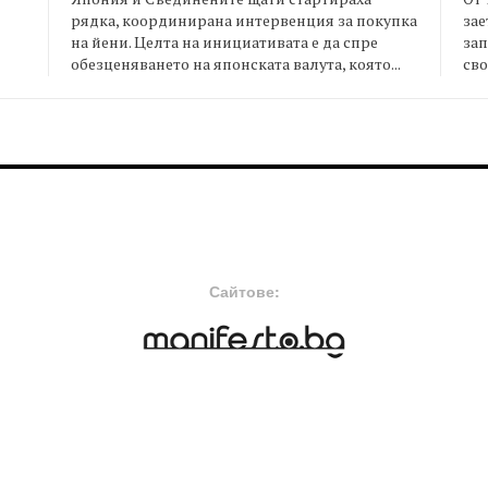
рядка, координирана интервенция за покупка
зае
на йени. Целта на инициативата е да спре
зап
я
обезценяването на японската валута, която...
сво
FOOTER-MIDDLE
F
Сайтове: