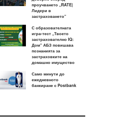
проучването „RATE|
Лидери в
застраховането“
С образователната
игра-тест „Твоето
застрахователно IQ:
Дом“ АБЗ повишава
познанията за
застраховките на
домашно имущество
Само минути до
ежедневното
банкиране с Postbank