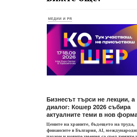
МЕДИИ И PR
Бизнесът търси не лекции, а
диалог: Кошер 2026 събира
актуалните теми в нов форм
Цените на храните, бъдещето на труда,
финансите в България, AI, международн
пазари и новите умения са сред темите 