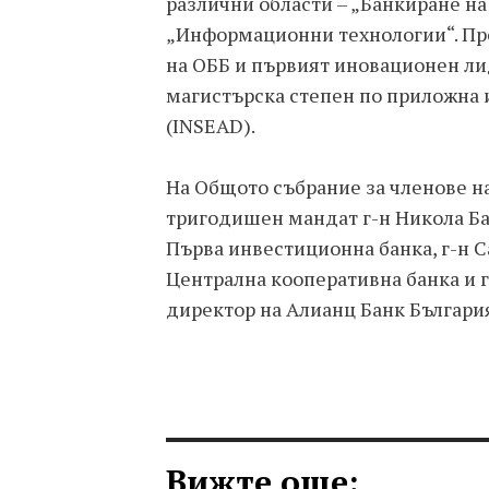
различни области – „Банкиране на
„Информационни технологии“. Пре
на ОББ и първият иновационен лид
магистърска степен по приложна 
(INSEAD).
На Общото събрание за членове на
тригодишен мандат г-н Никола Ба
Първа инвестиционна банка, г-н 
Централна кооперативна банка и г
директор на Алианц Банк Българи
Вижте още: