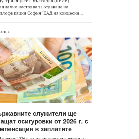
дустриалците в България (КРИБ)
циално настоява за отдаване на
плофикация София" ЕАД на концесия....
ЗНЕС
ържавните служители ще
ащат осигуровки от 2026 г. с
мпенсация в заплатите
1 август 2026 г. държавните служители и