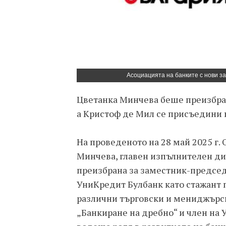
Асоциацията на банките с нови з
Цветанка Минчева беше преизбран
а Кристоф де Мил се присъедини 
На проведеното на 28 май 2025 г.
Минчева, главен изпълнителен ди
преизбрана за заместник-председа
УниКредит Булбанк като стажант п
различни търговски и мениджърск
„Банкиране на дребно“ и член на 