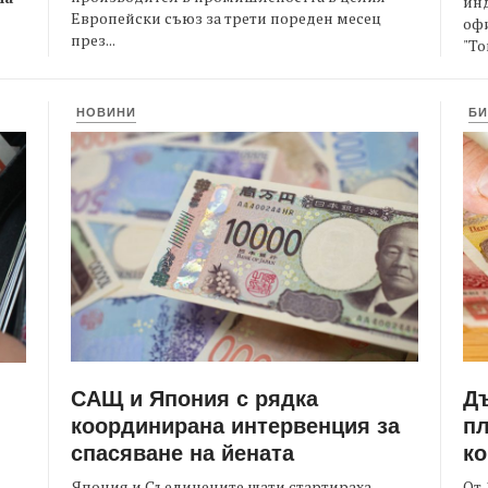
ин
Европейски съюз за трети пореден месец
офи
през...
"То
НОВИНИ
БИ
САЩ и Япония с рядка
Д
координирана интервенция за
пл
спасяване на йената
ко
Япония и Съединените щати стартираха
От 