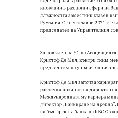
водеща роля в развитието на банк
иновации в различни сфери на банк
длъжността заместник главен из
Румъния. От септември 2021 г. е 
председател на Управителния съв
За нов член на УС на Асоциацията
Кристоф Де Мил, кънтри тийм мен
председател на управителния съв
Кристоф Де Мил започва кариерата 
различни позиции на директор на
Международната му кариера мина
директор „Банкиране на дребно“.
на българската банка на KBC Group