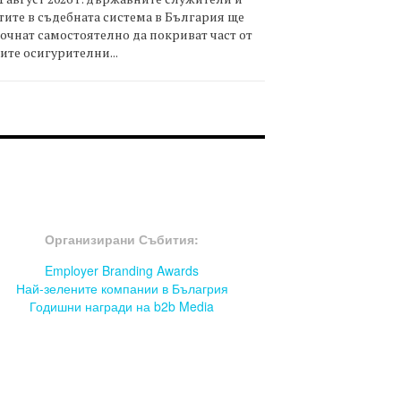
тите в съдебната система в България ще
очнат самостоятелно да покриват част от
ите осигурителни...
OOTER-СЪБИТИЯ
Организирани Събития:
Employer Branding Awards
Най-зелените компании в Бълагрия
Годишни награди на b2b Media