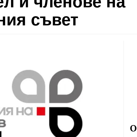
л и членове на
ния съвет
О