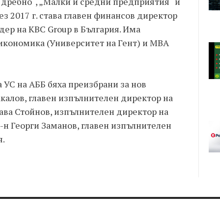
 дребно“, „Малки и средни предприятия“ и
з 2017 г. става главен финансов директор
ер на KBC Group в България. Има
икономика (Университет на Гент) и MBA
 УС на АББ бяха преизбрани за нов
калов, главен изпълнителен директор на
Сава Стойнов, изпълнителен директор на
-н Георги Заманов, главен изпълнителен
я.