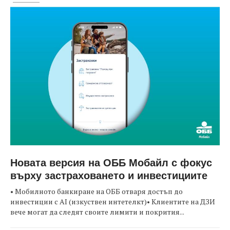
Новата версия на ОББ Мобайл с фокус
върху застраховането и инвестициите
• Мобилното банкиране на ОББ отваря достъп до
инвестиции с AI (изкуствен интетелкт)• Клиентите на ДЗИ
вече могат да следят своите лимити и покрития...