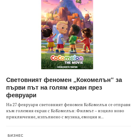
Световният феномен „Кокомелън“ за
първи път на голям екран през
февруари
На 27 февруари световният феномен КоКомелън се отправя
към големия екран с КоКомелън: Филмът – изцяло ново
приключение, изпълнено с музика, емоция и...
БИЗНЕС