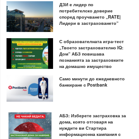
ДЗИ е лидер по
потребителско доверие
според проучването „RATE|
Лидери в застраховането“
С образователната игра-тест
„Твоето застрахователно IQ:
Дом“ АБЗ повишава
познанията за застраховките
на домашно имущество
Само минути до ежедневното
банкиране с Postbank
АБЗ: Изберете застраховка за
дома, която отговаря на
нуждите ви Стартира
информационна кампания с