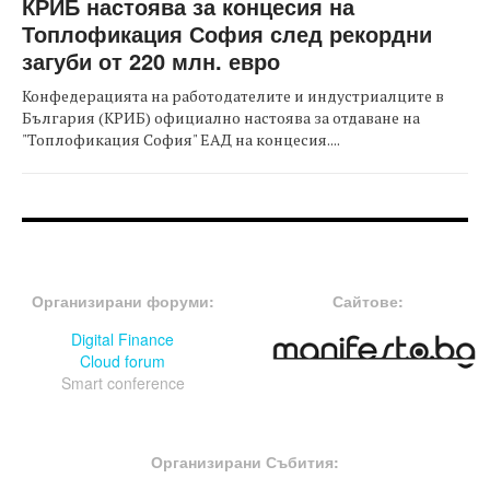
КРИБ настоява за концесия на
Топлофикация София след рекордни
загуби от 220 млн. евро
Конфедерацията на работодателите и индустриалците в
България (КРИБ) официално настоява за отдаване на
"Топлофикация София" ЕАД на концесия....
FOOTER-ФОРУМИ
FOOTER-MIDDLE
Организирани форуми:
Сайтове:
Digital Finance
Cloud forum
Smart conference
FOOTER-СЪБИТИЯ
Организирани Събития: