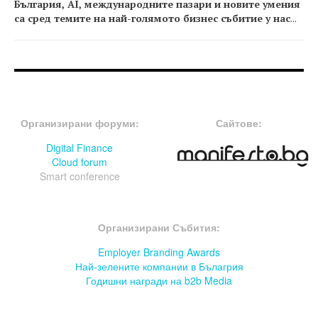
България, AI, международните пазари и новите умения
са сред темите на най-голямото бизнес събитие у нас
...
FOOTER-ФОРУМИ
FOOTER-MIDDLE
Организирани форуми:
Сайтове:
Digital Finance
Cloud forum
Smart conference
FOOTER-СЪБИТИЯ
Организирани Събития:
Employer Branding Awards
Най-зелените компании в Бълагрия
Годишни награди на b2b Media