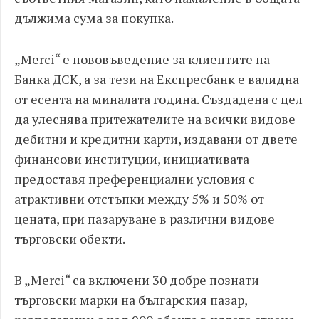
дължима сума за покупка.
„
Merci“
е нововъведение за клиентите на
Банка ДСК, а за тези на Експресбанк е валидна
от есента на миналата година. Създадена с цел
да улеснява притежателите на всички видове
дебитни и кредитни карти, издавани от двете
финансови институции, инициативата
предоставя преференциални условия с
атрактивни отстъпки между 5% и 50% от
цената, при пазаруване в различни видове
търговски обекти.
В „Merci“ са включени 30 добре познати
търговски марки на българския пазар,