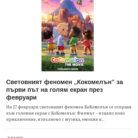
Световният феномен „Кокомелън“ за
първи път на голям екран през
февруари
На 27 февруари световният феномен КоКомелън се отправя
към големия екран с КоКомелън: Филмът – изцяло ново
приключение, изпълнено с музика, емоция и...
БИЗНЕС