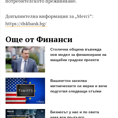
потребителското преживяване.
Допълнителна информация за „
Merci”:
https://dskbank.bg/
Още от Финанси
Столична община въвежда
нов модел за финансиране на
мащабни градски проекти
Вашингтон засилва
митническите си мерки и вече
подготвя следващи стъпки
Бизнесът у нас и по света
чака все по-дълго