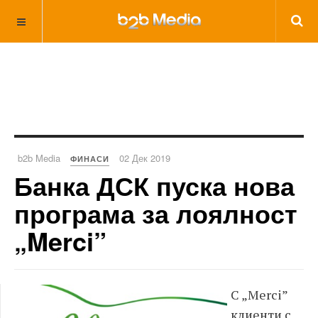
b2b Media
02 Дек 2019
ФИНАСИ
Банка ДСК пуска нова
програма за лоялност
„Merci”
С „
Merci”
клиенти с