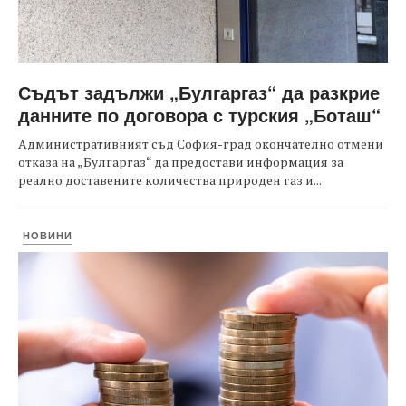
Съдът задължи „Булгаргаз“ да разкрие
данните по договора с турския „Боташ“
Административният съд София-град окончателно отмени
отказа на „Булгаргаз“ да предостави информация за
реално доставените количества природен газ и...
НОВИНИ