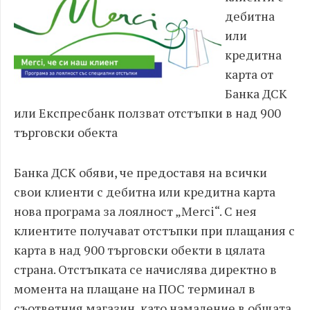
дебитна
или
кредитна
карта от
Банка ДСК
или Експресбанк ползват отстъпки в над 900
търговски обекта
Банка ДСК обяви, че предоставя на всички
свои клиенти с дебитна или кредитна карта
нова програма за лоялност „
Merci“. С нея
клиентите получават отстъпки при плащания с
карта в над 900 търговски обекти в цялата
страна. Отстъпката се начислява директно в
момента на плащане на ПОС терминал в
съответния магазин, като намаление в общата