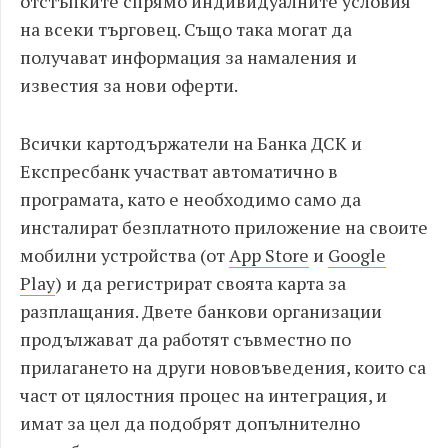
отстъпките спрямо индивидуалните условия
на всеки търговец. Също така могат да
получават информация за намаления и
известия за нови оферти.
Всички картодържатели на Банка ДСК и
Експресбанк участват автоматично в
програмата, като е необходимо само да
инсталират безплатното приложение на своите
мобилни устройства (от
App Store
и
Google
Play
) и да регистрират своята карта за
разплащания. Двете банкови организации
продължават да работят съвместно по
прилагането на други нововъведения, които са
част от цялостния процес на интеграция, и
имат за цел да подобрят допълнително