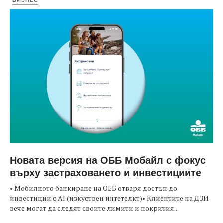
Новата версия на ОББ Мобайл с фокус
върху застраховането и инвестициите
• Мобилното банкиране на ОББ отваря достъп до
инвестиции с AI (изкуствен интетелкт)• Клиентите на ДЗИ
вече могат да следят своите лимити и покрития...