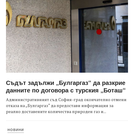
Съдът задължи „Булгаргаз“ да разкрие
данните по договора с турския „Боташ“
Административният съд София-град окончателно отмени
отказа на „Булгаргаз“ да предостави информация за
реално доставените количества природен газ и...
НОВИНИ