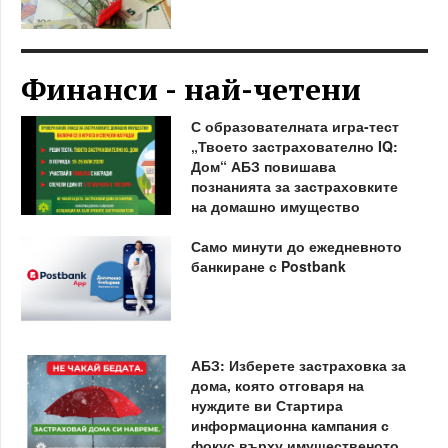
Финанси - най-четени
С образователната игра-тест
„Твоето застрахователно IQ:
Дом“ АБЗ повишава
познанията за застраховките
на домашно имущество
Само минути до ежедневното
банкиране с Postbank
АБЗ: Изберете застраховка за
дома, която отговаря на
нуждите ви Стартира
информационна кампания с
фокус върху имущественото