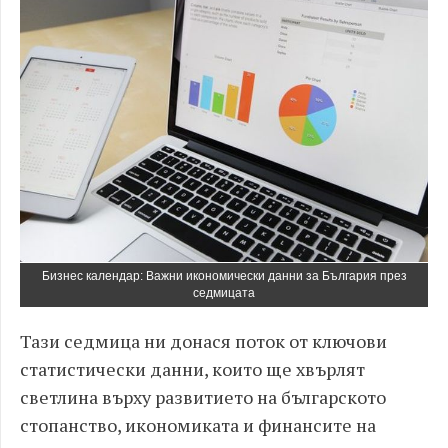
Бизнес календар: Важни икономически данни за България през
седмицата
Тази седмица ни донася поток от ключови
статистически данни, които ще хвърлят
светлина върху развитието на българското
стопанство, икономиката и финансите на