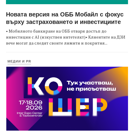
Новата версия на ОББ Мобайл с фокус
върху застраховането и инвестициите
• Мобилното банкиране на ОББ отваря достъп до
инвестиции с AI (изкуствен интетелкт)• Клиентите на ДЗИ
вече могат да следят своите лимити и покрития...
МЕДИИ И PR