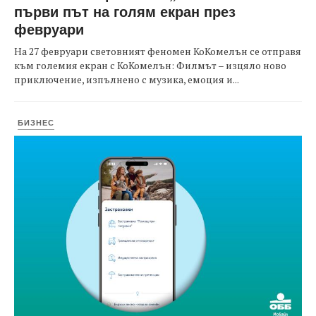
първи път на голям екран през
февруари
На 27 февруари световният феномен КоКомелън се отправя
към големия екран с КоКомелън: Филмът – изцяло ново
приключение, изпълнено с музика, емоция и...
БИЗНЕС