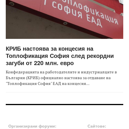
КРИБ настоява за концесия на
Топлофикация София след рекордни
загуби от 220 млн. евро
Конфедерацията на работодателите и индустриалците в
България (КРИБ) официално настоява за отдаване на
"Топлофикация София" ЕАД на концесия....
FOOTER-ФОРУМИ
FOOTER-MIDDLE
Организирани форуми:
Сайтове: