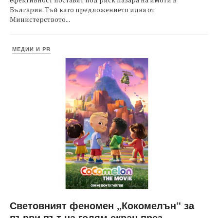
България. Тъй като предложението идва от
Министерството...
МЕДИИ И PR
Световният феномен „Кокомелън“ за
първи път на голям екран през