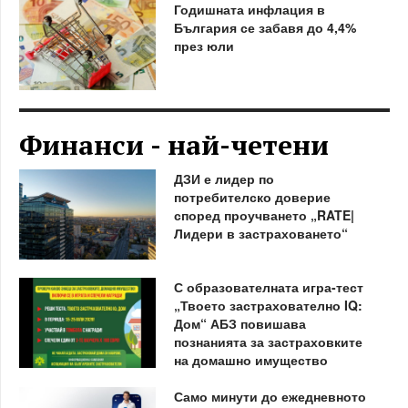
Годишната инфлация в
България се забавя до 4,4%
през юли
Финанси - най-четени
ДЗИ е лидер по
потребителско доверие
според проучването „RATE|
Лидери в застраховането“
С образователната игра-тест
„Твоето застрахователно IQ:
Дом“ АБЗ повишава
познанията за застраховките
на домашно имущество
Само минути до ежедневното