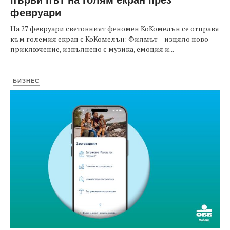
февруари
На 27 февруари световният феномен КоКомелън се отправя
към големия екран с КоКомелън: Филмът – изцяло ново
приключение, изпълнено с музика, емоция и...
БИЗНЕС