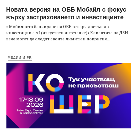
Новата версия на ОББ Мобайл с фокус
върху застраховането и инвестициите
• Мобилното банкиране на ОББ отваря достъп до
инвестиции с AI (изкуствен интетелкт)• Клиентите на ДЗИ
вече могат да следят своите лимити и покрития...
МЕДИИ И PR