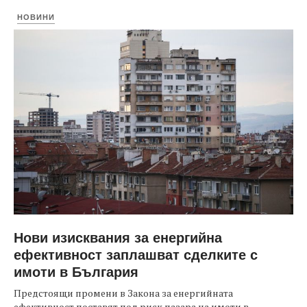
НОВИНИ
Нови изисквания за енергийна
ефективност заплашват сделките с
имоти в България
Предстоящи промени в Закона за енергийната
ефективност поставят под риск пазара на имоти в