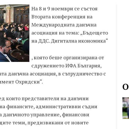
На 8 и 9 ноември се състоя
Втората конференция на
Международната данъчна
асоциация на тема: „Бъдещето
на ДДС. Дигитална икономика“
, която беше организирана от
сдружението ИФА България,
а данъчна асоциация, в сътрудничество с
имент Охридски“.
О
ед които представители на данъчни
на финансите, административни съдии
на данъчното управление, финансови
щите теми, предизвикани от новите