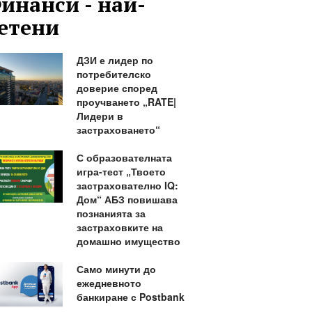
инанси - най-
етени
ДЗИ е лидер по
потребителско
доверие според
проучването „RATE|
Лидери в
застраховането“
С образователната
игра-тест „Твоето
застрахователно IQ:
Дом“ АБЗ повишава
познанията за
застраховките на
домашно имущество
Само минути до
ежедневното
банкиране с Postbank