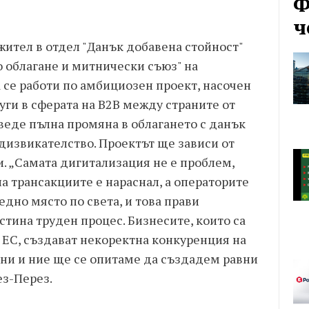
Ф
ч
жител в отдел "Данък добавена стойност"
 облагане и митнически съюз" на
 се работи по амбициозен проект, насочен
уги в сферата на B2B между страните от
веде пълна промяна в облагането с данък
дизвикателство. Проектът ще зависи от
. „Самата дигитализация не е проблем,
на трансакциите е нараснал, а операторите
едно място по света, и това прави
тина труден процес. Бизнесите, които са
 ЕС, създават некоректна конкуренция на
ни и ние ще се опитаме да създадем равни
ез-Перез.