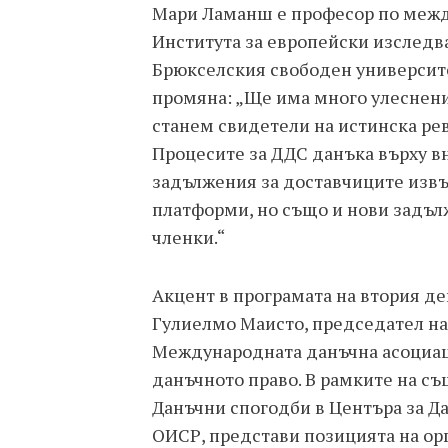
Мари Ламанш е професор по межд
Института за европейски изследв
Брюкселския свободен университе
промяна: „Ще има много улеснения
станем свидетели на истинска рев
Процесите за ДДС данъка върху в
задължения за доставчиците извъ
платформи, но също и нови задъл
членки.“
Акцент в програмата на втория де
Гулиелмо Маисто, председател на
Международната данъчна асоциаци
данъчното право. В рамките на с
Данъчни спогодби в Центъра за Д
ОИСР, представи позицията на ор