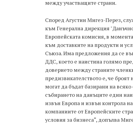
между участващите страни.
Според Агустин Мигез-Перез, слу
към Генерална дирекция "Данъчно
Европейската комисия, в момента
към доставките на продукти и усл
Съюза. Има предложения да се въ
ДДС, което е наистина голямо пре
доверието между страните членки
предизвикателството е, че броят 
могат да бъдат базирани на всяко 
събирането на данъците един наис
извън Европа и извън контрола на
компаниите от Европейските стра
условия за бизнеса“, допълва Миг