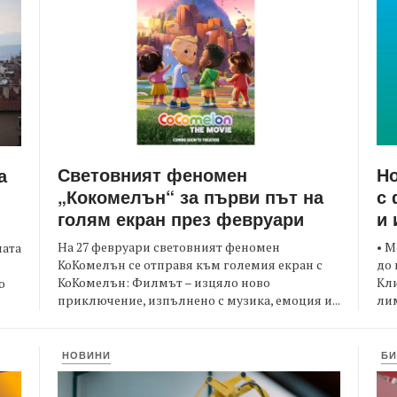
Световният феномен
Но
а
„Кокомелън“ за първи път на
с 
голям екран през февруари
и 
На 27 февруари световният феномен
• М
ната
КоКомелън се отправя към големия екран с
до 
КоКомелън: Филмът – изцяло ново
Кли
о
приключение, изпълнено с музика, емоция и...
лим
НОВИНИ
БИ