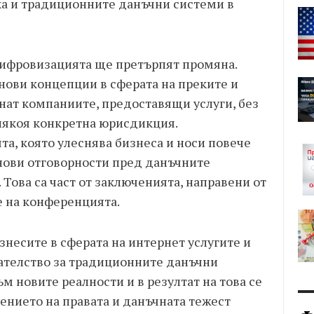
а и традиционните данъчни системи в
цифровизацията ще претърпят промяна.
 нови концепции в сферата на преките и
нат компаниите, предоставящи услуги, без
някоя конкретна юрисдикция.
а, която улеснява бизнеса и носи повече
 нови отговорности пред данъчните
 Това са част от заключенията, направени от
е на конференцията.
знесите в сферата на интернет услугите и
кателство за традиционните данъчни
м новите реалности и в резултат на това се
ението на правата и данъчната тежест