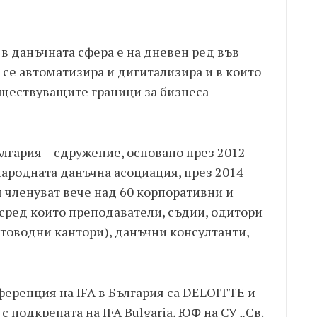
в данъчната сфера е на дневен ред във
 се автоматизира и дигитализира и в които
ществуващите граници за бизнеса
ългария – сдружение, основано през 2012
народната данъчна асоциация, през 2014
я членуват вече над 60 корпоративни и
ред които преподаватели, съдии, одитори
етоводни кантори), данъчни консултанти,
ференция на IFA в България са DELOITTE и
 подкрепата на IFA Bulgaria, ЮФ на СУ „Св.