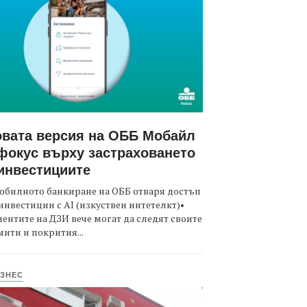
вата версия на ОББ Мобайл
фокус върху застраховането
инвестициите
обилното банкиране на ОББ отваря достъп
инвестиции с AI (изкуствен интетелкт)•
ентите на ДЗИ вече могат да следят своите
ити и покрития...
ЗНЕС