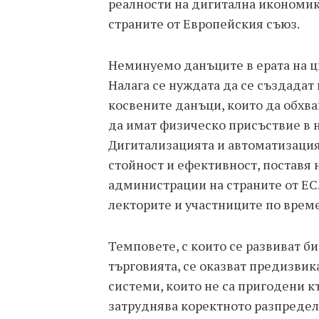
реалности на дигитална икономик
страните от Европейския съюз.
Неминуемо данъците в ерата на 
Налага се нуждата да се създадат
косвените данъци, които да обхва
да имат физическо присъствие в 
Дигитализацията и автоматизацият
стойност и ефективност, поставя
администрации на страните от ЕС.
лекторите и участниците по врем
Темповете, с които се развиват би
търговията, се оказват предизви
системи, които не са пригодени къ
затруднява коректното разпредел