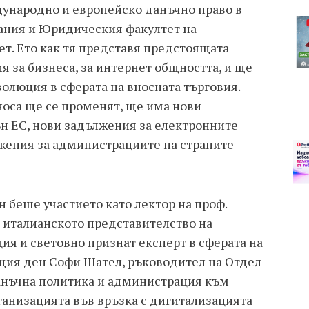
ународно и европейско данъчно право в
ания и Юридическия факултет на
т. Ето как тя представя предстоящата
 за бизнеса, за интернет общността, и ще
олюция в сферата на вносната търговия.
носа ще се променят, ще има нови
н ЕС, нови задължения за електронните
жения за администрациите на страните-
н беше участието като лектор на проф.
 италианското представителство на
я и световно признат експерт в сферата на
ъщия ден Софи Шател, ръководител на Отдел
анъчна политика и администрация към
ганизацията във връзка с дигитализацията