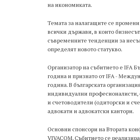
на икономиката.
Темата за налагащите се промени 
всички държави, в които бизнесът
съвременните тенденции за несъ
определят новото статукво.
Организатор на събитието е IFA Б
година и признато от IFA - Между
година. В българската организаци
индивидуални професионалисти, с
и счетоводители (одиторски и сч
адвокати и адвокатски кантори.
Основни спонсори на Втората кон
VIVACOM. Събитието се реализира с