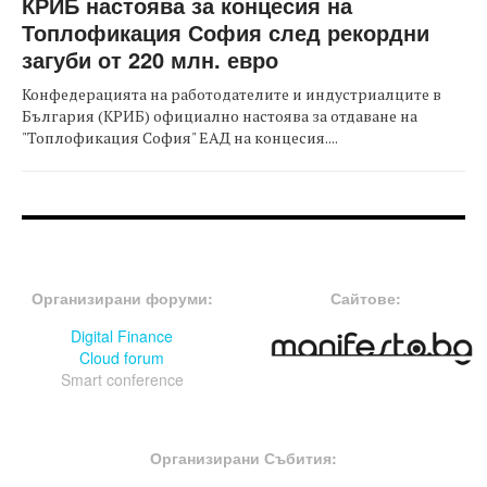
КРИБ настоява за концесия на
Топлофикация София след рекордни
загуби от 220 млн. евро
Конфедерацията на работодателите и индустриалците в
България (КРИБ) официално настоява за отдаване на
"Топлофикация София" ЕАД на концесия....
FOOTER-ФОРУМИ
FOOTER-MIDDLE
Организирани форуми:
Сайтове:
Digital Finance
Cloud forum
Smart conference
FOOTER-СЪБИТИЯ
Организирани Събития: