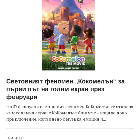
Световният феномен „Кокомелън“ за
първи път на голям екран през
февруари
На 27 февруари световният феномен КоКомелън се отправя
към големия екран с КоКомелън: Филмът – изцяло ново
приключение, изпълнено с музика, емоция и...
БИЗНЕС