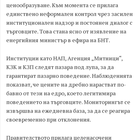
ценообразуване. Към момента се прилага
единствено неформален контрол чрез засилен
институционален надзор и постоянен диалог с
търговците. Това стана ясно от изявление на
енергийния министър в ефира на БНТ.
Институции като НАП, Агенция „Митници“,
КЗК и КЗП следят пазара под лупа, за да
гарантират пазарно поведение. Наблюденията
показват, че цените на дребно нарастват по-
бавно от тези на едро, което легитимира
поведението на търговците. Мониторингът се
извършва на ежедневна база, за да се реагира
своевременно при отклонения.
Правителството прилага целенасочени