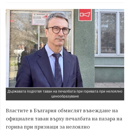
Държавата подготвя таван на печалбата при горивата при нелоялно
ценообразуване
Властите в България обмислят въвеждане на
официален таван върху печалбата на пазара на
горива при признаци за нелоялно