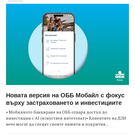
Новата версия на ОББ Мобайл с фокус
върху застраховането и инвестициите
• Мобилното банкиране на ОББ отваря достъп до
инвестиции с AI (изкуствен интетелкт)• Клиентите на ДЗИ
вече могат да следят своите лимити и покрития...