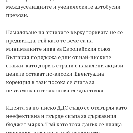
междуселищните и ученическите автобусни
превози.
Намаляване на акцизите върху горивата не се
предвижда, тъй като те вече са на
минималните нива за Европейския съюз.
България поддържа едни от най-ниските
ставки, като дори в страни с намалени акцизи
цените остават по-високи. Евентуална
корекция в тази посока се счита за
невъзможна от законова гледна точка.
Идеята за по-ниско ДДС също се отхвърля като
неефективна и твърде скъпа за държавния
бюджет мярка. Тъй като този данък се плаща
от всички, ползата за най-уязвимите