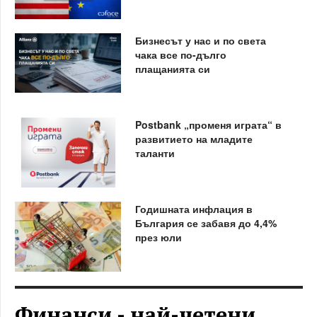
Бизнесът у нас и по света
чака все по-дълго
плащанията си
Postbank „променя играта“ в
развитието на младите
таланти
Годишната инфлация в
България се забавя до 4,4%
през юли
Финанси - най-четени