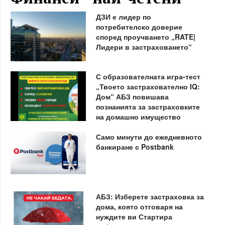
ДЗИ е лидер по
потребителско доверие
според проучването „RATE|
Лидери в застраховането“
С образователната игра-тест
„Твоето застрахователно IQ:
Дом“ АБЗ повишава
познанията за застраховките
на домашно имущество
Само минути до ежедневното
банкиране с Postbank
АБЗ: Изберете застраховка за
дома, която отговаря на
нуждите ви Стартира