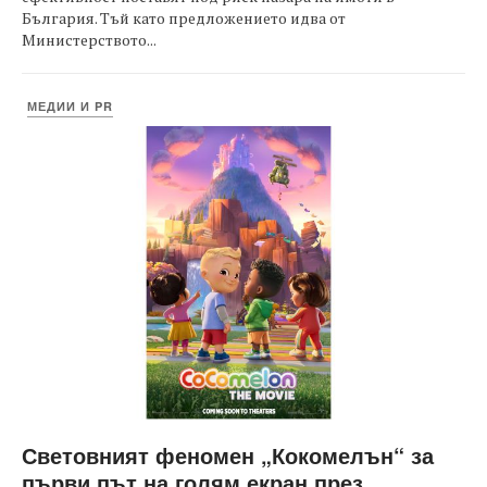
България. Тъй като предложението идва от
Министерството...
МЕДИИ И PR
Световният феномен „Кокомелън“ за
първи път на голям екран през