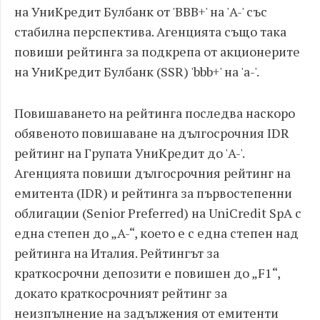
на УниКредит Булбанк от 'BBB+' на 'A-' със
стабилна перспектива. Агенцията също така
повиши рейтинга за подкрепа от акционерите
на УниКредит Булбанк (SSR) 'bbb+' на 'a-'.
Повишаването на рейтинга последва наскоро
обявеното повишаване на дългосрочния IDR
рейтинг на Групата УниКредит до 'A-'.
Агенцията повиши дългосрочния рейтинг на
емитента (IDR) и рейтинга за първостепенни
облигации (Senior Preferred) на UniCredit SpA с
една степен до „A-“, което е с една степен над
рейтинга на Италия. Рейтингът за
краткосрочни депозити е повишен до „F1“,
докато краткосрочният рейтинг за
неизпълнение на задължения от емитенти