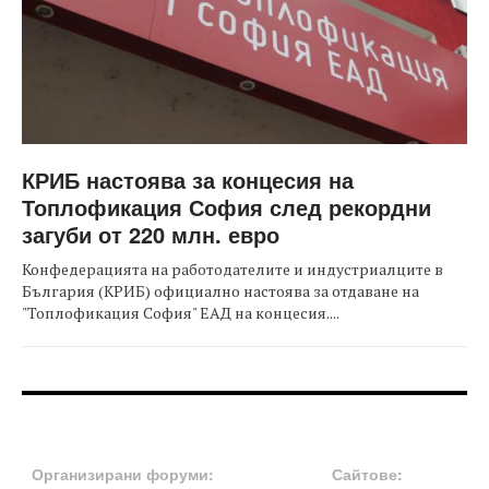
КРИБ настоява за концесия на
Топлофикация София след рекордни
загуби от 220 млн. евро
Конфедерацията на работодателите и индустриалците в
България (КРИБ) официално настоява за отдаване на
"Топлофикация София" ЕАД на концесия....
FOOTER-ФОРУМИ
FOOTER-MIDDLE
Организирани форуми:
Сайтове: