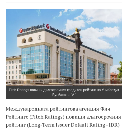
Fitch Ratings повиши дългосрочния кредитен рейтинг на УниКредит
Булбанк на 'A-'
Международната рейтингова агенция Фич
Рейтингс (Fitch Ratings) повиши дългосрочния
рейтинг (Long-Term Issuer Default Rating - IDR)