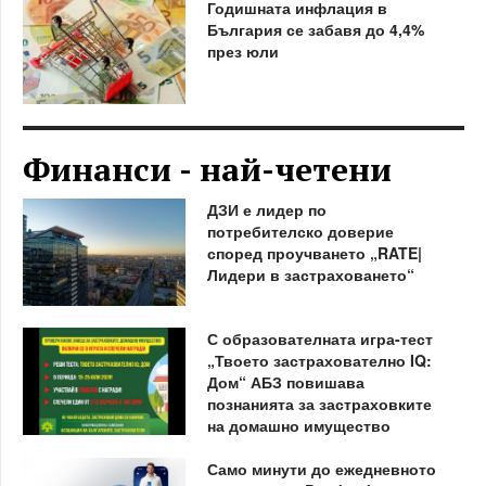
Годишната инфлация в
България се забавя до 4,4%
през юли
Финанси - най-четени
ДЗИ е лидер по
потребителско доверие
според проучването „RATE|
Лидери в застраховането“
С образователната игра-тест
„Твоето застрахователно IQ:
Дом“ АБЗ повишава
познанията за застраховките
на домашно имущество
Само минути до ежедневното