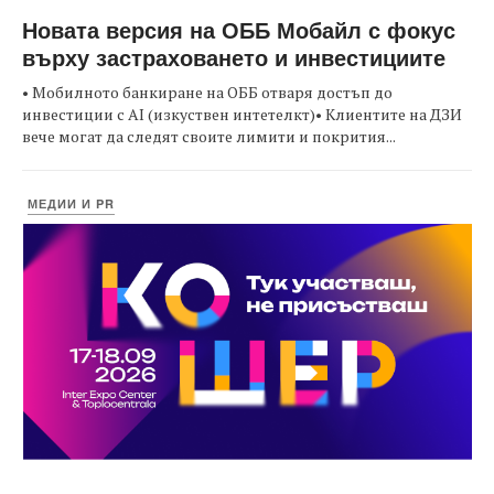
Новата версия на ОББ Мобайл с фокус
върху застраховането и инвестициите
• Мобилното банкиране на ОББ отваря достъп до
инвестиции с AI (изкуствен интетелкт)• Клиентите на ДЗИ
вече могат да следят своите лимити и покрития...
МЕДИИ И PR