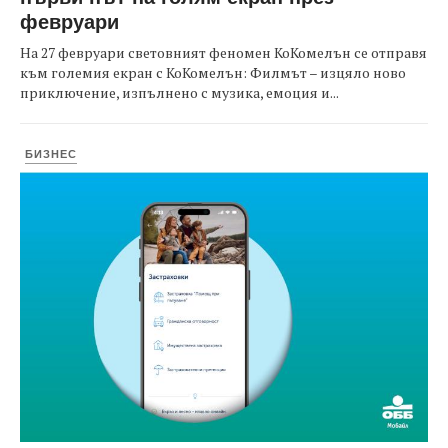
февруари
На 27 февруари световният феномен КоКомелън се отправя
към големия екран с КоКомелън: Филмът – изцяло ново
приключение, изпълнено с музика, емоция и...
БИЗНЕС