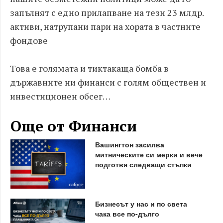
запълнят с едно прилапване на тези 23 млдр.
активи, натрупани пари на хората в частните
фондове
Това е голямата и тиктакаща бомба в
държавните ни финанси с голям обществен и
инвестиционен обсег…
Още от Финанси
Вашингтон засилва
митническите си мерки и вече
подготвя следващи стъпки
Бизнесът у нас и по света
чака все по-дълго