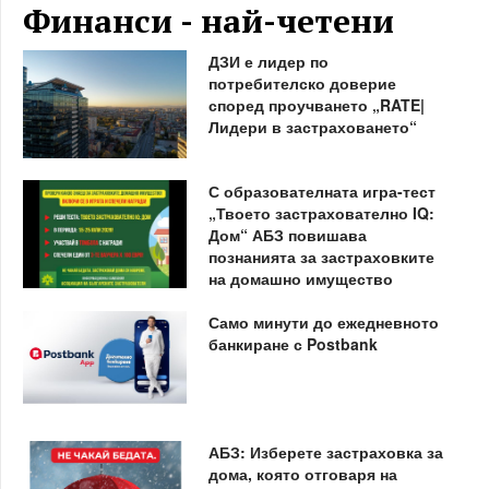
Финанси - най-четени
ДЗИ е лидер по
потребителско доверие
според проучването „RATE|
Лидери в застраховането“
С образователната игра-тест
„Твоето застрахователно IQ:
Дом“ АБЗ повишава
познанията за застраховките
на домашно имущество
Само минути до ежедневното
банкиране с Postbank
АБЗ: Изберете застраховка за
дома, която отговаря на