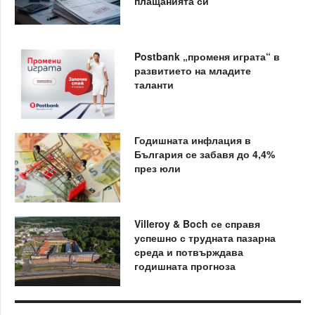
плащанията си
Postbank „променя играта“ в
развитието на младите
таланти
Годишната инфлация в
България се забавя до 4,4%
през юли
Villeroy & Boch се справя
успешно с трудната пазарна
среда и потвърждава
годишната прогноза