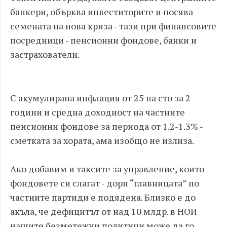
банкери, обърква инвеститорите и посява
семената на нова криза - тази при финансовите
посредници - пенсионни фондове, банки и
застрахователи.
С акумулирана инфлация от 25 на сто за 2
години и средна доходност на частните
пенсионни фондове за периода от 1.2-1.3% -
сметката за хората, ама изобщо не излиза.
Ако добавим и таксите за управление, които
фондовете си слагат - дори “главницата” по
частните партиди е подядена. Близко е до
акъла, че дефицитът от над 10 млдр. в НОИ
нашите безметежни политици може да го