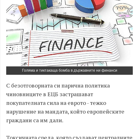
Голяма и тиктакаща бомба в държавните ни финанси
С безотговорната си парична политика
чиновниците в ЕЦБ застрашават
покупателната сила на еврото - тежко
нарушение на мандата, който европейските
граждани са им дали.
Токсичната среда, която създават централните