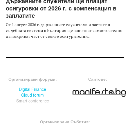
Държавните служители ще плащат
осигуровки от 2026 г. с компенсация в
заплатите
От 1 август 2026 г. държавните служители и заетите в
съдебната система в България ще започнат самостоятелно
да покриват част от своите осигурителни...
FOOTER-ФОРУМИ
FOOTER-MIDDLE
Организирани форуми:
Сайтове:
Digital Finance
Cloud forum
Smart conference
FOOTER-СЪБИТИЯ
Организирани Събития: