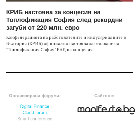
КРИБ настоява за концесия на
Топлофикация София след рекордни
загуби от 220 млн. евро
Конфедерацията на работодателите и индустриалците в
България (КРИБ) официално настоява за отдаване на
"Топлофикация София" ЕАД на концесия....
FOOTER-ФОРУМИ
FOOTER-MIDDLE
Организирани форуми:
Сайтове:
Digital Finance
Cloud forum
Smart conference
FOOTER-СЪБИТИЯ