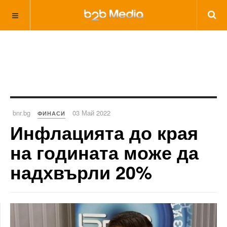
bnr.bg
03 Май 2022
ФИНАСИ
Инфлацията до края
на годината може да
надхвърли 20%