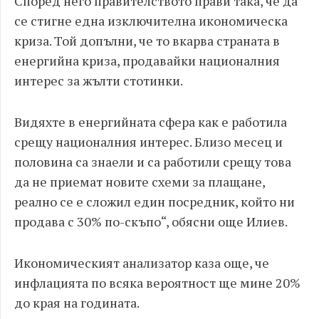
Според него правителството прави така, че да
се стигне една изключителна икономическа
криза. Той допълни, че то вкарва страната в
енергийна криза, продавайки националния
интерес за жълти стотинки.
Видяхте в енергийната сфера как е работила
срещу националния интерес. Близо месец и
половина са знаели и са работили срещу това
да не приемат новите схеми за плащане,
реално се е сложил един посредник, който ни
продава с 30% по-скъпо“, обясни още Илиев.
Икономическият анализатор каза още, че
инфлацията по всяка вероятност ще мине 20%
до края на годината.