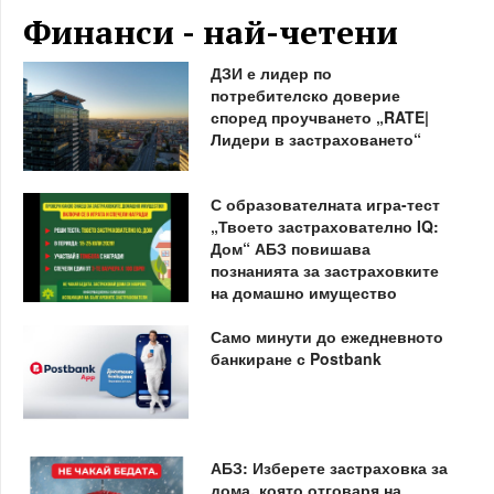
Финанси - най-четени
ДЗИ е лидер по
потребителско доверие
според проучването „RATE|
Лидери в застраховането“
С образователната игра-тест
„Твоето застрахователно IQ:
Дом“ АБЗ повишава
познанията за застраховките
на домашно имущество
Само минути до ежедневното
банкиране с Postbank
АБЗ: Изберете застраховка за
дома, която отговаря на