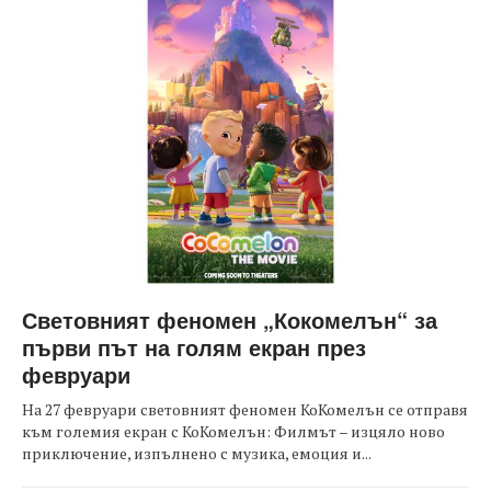
Световният феномен „Кокомелън“ за
първи път на голям екран през
февруари
На 27 февруари световният феномен КоКомелън се отправя
към големия екран с КоКомелън: Филмът – изцяло ново
приключение, изпълнено с музика, емоция и...