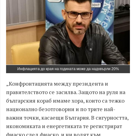
Инфлацията до края на годината може да надхвърли 20%
„Конфронтацията между президента и
правителството се засилва. Защото на руля на
българския кораб имаме хора, които са тежко
национално безотговорни и по трите най-
важни точки, касаещи България. В сигурността,
икономиката и енергетиката те регистрират
фиаско след фиаско, и ни водят към