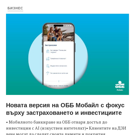
БИЗНЕС
Новата версия на ОББ Мобайл с фокус
върху застраховането и инвестициите
• Мобилното банкиране на ОББ отваря достъп до
инвестиции с AI (изкуствен интетелкт)• Клиентите на ДЗИ
вече могат да следят своите лимити и покрития...