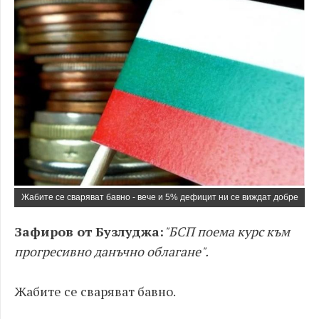
Жабите се сваряват бавно - вече и 5% дефицит ни се виждат добре
Зафиров от Бузлуджа:
"БСП поема курс към
прогресивно данъчно облагане".
Жабите се сваряват бавно.