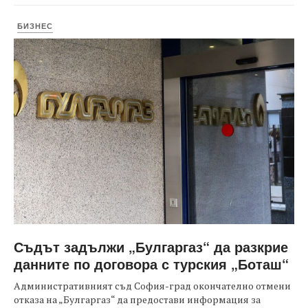
БИЗНЕС
Съдът задължи „Булгаргаз“ да разкрие
данните по договора с турския „Боташ“
Административният съд София-град окончателно отмени
отказа на „Булгаргаз“ да предостави информация за