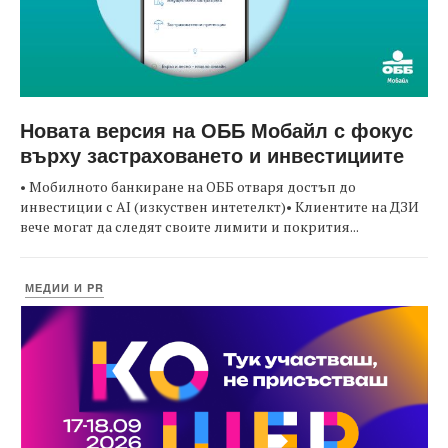
Новата версия на ОББ Мобайл с фокус
върху застраховането и инвестициите
• Мобилното банкиране на ОББ отваря достъп до
инвестиции с AI (изкуствен интетелкт)• Клиентите на ДЗИ
вече могат да следят своите лимити и покрития...
МЕДИИ И PR