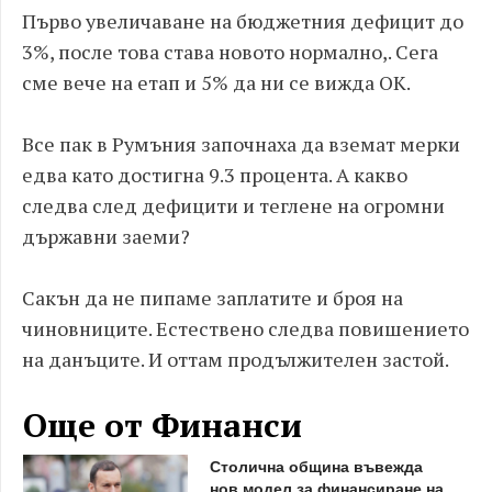
Първо увеличаване на бюджетния дефицит до
3%, после това става новото нормално,. Сега
сме вече на етап и 5% да ни се вижда ОК.
Все пак в Румъния започнаха да вземат мерки
едва като достигна 9.3 процента. А какво
следва след дефицити и теглене на огромни
държавни заеми?
Сакън да не пипаме заплатите и броя на
чиновниците. Естествено следва повишението
на данъците. И оттам продължителен застой.
Още от Финанси
Столична община въвежда
нов модел за финансиране на