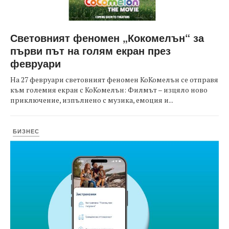
Световният феномен „Кокомелън“ за
първи път на голям екран през
февруари
На 27 февруари световният феномен КоКомелън се отправя
към големия екран с КоКомелън: Филмът – изцяло ново
приключение, изпълнено с музика, емоция и...
БИЗНЕС