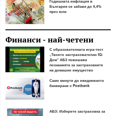
Годишната инфлация в
България се забавя до 4,4%
през юли
Финанси - най-четени
С образователната игра-тест
„Твоето застрахователно IQ:
Дом“ АБЗ повишава
познанията за застраховките
на домашно имущество
Само минути до ежедневното
банкиране с Postbank
АБЗ: Изберете застраховка за