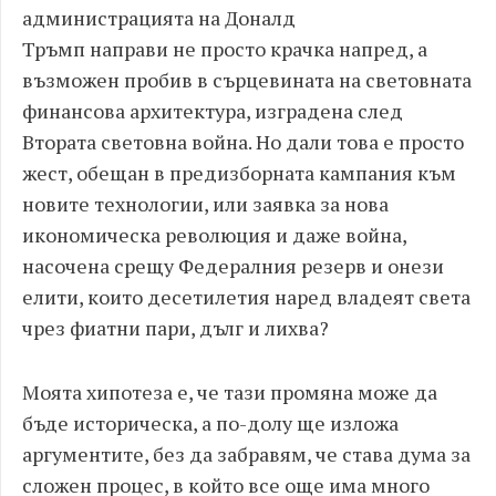
администрацията на Доналд
Тръмп направи не просто крачка напред, а
възможен пробив в сърцевината на световната
финансова архитектура, изградена след
Втората световна война. Но дали това е просто
жест, обещан в предизборната кампания към
новите технологии, или заявка за нова
икономическа революция и даже война,
насочена срещу Федералния резерв и онези
елити, които десетилетия наред владеят света
чрез фиатни пари, дълг и лихва?
Моята хипотеза е, че тази промяна може да
бъде историческа, а по-долу ще изложа
аргументите, без да забравям, че става дума за
сложен процес, в който все още има много