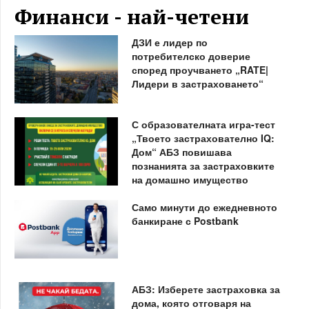
Финанси - най-четени
ДЗИ е лидер по
потребителско доверие
според проучването „RATE|
Лидери в застраховането“
С образователната игра-тест
„Твоето застрахователно IQ:
Дом“ АБЗ повишава
познанията за застраховките
на домашно имущество
Само минути до ежедневното
банкиране с Postbank
АБЗ: Изберете застраховка за
дома, която отговаря на