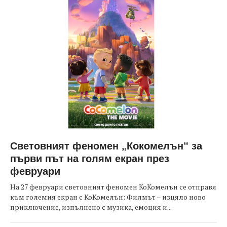
Световният феномен „Кокомелън“ за
първи път на голям екран през
февруари
На 27 февруари световният феномен КоКомелън се отправя
към големия екран с КоКомелън: Филмът – изцяло ново
приключение, изпълнено с музика, емоция и...