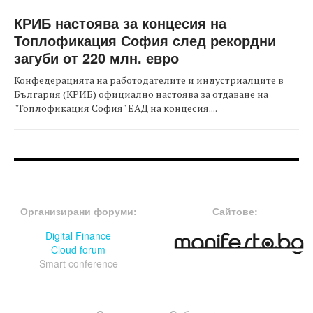
КРИБ настоява за концесия на
Топлофикация София след рекордни
загуби от 220 млн. евро
Конфедерацията на работодателите и индустриалците в
България (КРИБ) официално настоява за отдаване на
"Топлофикация София" ЕАД на концесия....
FOOTER-ФОРУМИ
FOOTER-MIDDLE
Организирани форуми:
Сайтове:
Digital Finance
Cloud forum
Smart conference
FOOTER-СЪБИТИЯ