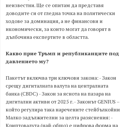
неизвестни. Ще се опитам да представя
доводите си от гледна точка на политически
ходове за доминация, а не финансови и
икономически, за които могат да говорят в
дълбочина експертите в областта.
Какво прие Тръмп и републиканците под
давлението му?
Пакетът включва три ключови закона: - Закон
срещу дигиталната валута на централната
банка (CBDC) - Закон за яснота на пазара на
дигитални активи от 2025 г. - Законът GENIUS –
който регулира така наречените стейбълкойни
Малко задължителни за целта разяснения: -
Криптовалута (най-общо) е цифрова форма на