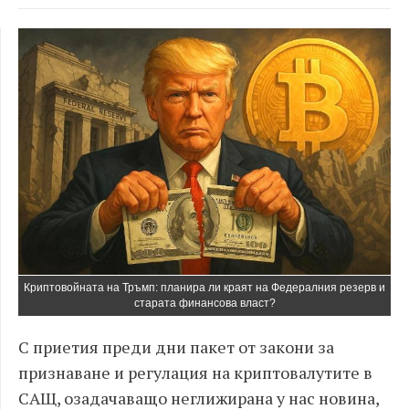
Криптовойната на Тръмп: планира ли краят на Федералния резерв и
старата финансова власт?
С приетия преди дни пакет от закони за
признаване и регулация на криптовалутите в
САЩ, озадачаващо неглижирана у нас новина,