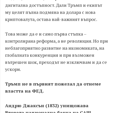
дигитална достъпност. Дали Тръмп и екипът
му целят пълна подмяна на долара с нова
криптовалута, остава най-важният въпрос.
Това може да е и само първа стъпка –
контролирана реформа, а не революция. Но при
неблагоприятно развитие на икономиката, на
глобалната конкуренция и при възможен
вътрешен шок, преходът не изключвам и да се
ускори.
Тръмп не в първият пожелал да отнеме
властта на ФЕД.
Андрю Джаксън (1832) унищожава
Втората национална банка на САЩ,