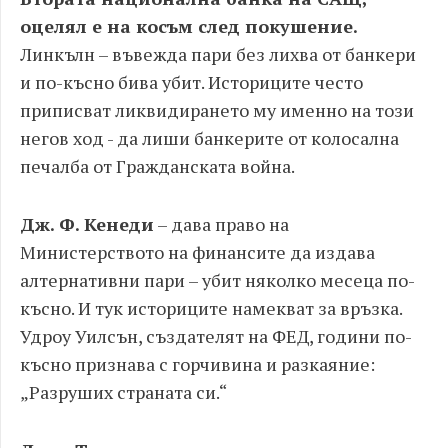
оцелял е на косъм след покушение.
Линкълн – въвежда пари без лихва от банкери
и по-късно бива убит. Историците често
приписват ликвидирането му именно на този
негов ход - да лиши банкерите от колосална
печалба от Гражданската война.
Дж. Ф. Кенеди
– дава право на
Министерството на финансите да издава
алтернативни пари – убит няколко месеца по-
късно. И тук историците намекват за връзка.
Удроу Уилсън, създателят на ФЕД, години по-
късно признава с горчивина и разкаяние:
„Разруших страната си.“