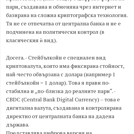
пари, създавана и обменяна чрез интернет и
базирана на сложна криптографска технология.
Тя не се отпечатва от централна банка и не е
подчинена на политически контрол (в
класическия ѝ вид).
Досега. - Стейбълкойн е специален вид
криптовалута, която има фиксирана стойност,
най-често обвързана с долара (например 1
стейбълкойн = 1 долар). Това я прави по-
стабилна и „по-близка до реалните пари“. -
CBDC (Central Bank Digital Currency) – това е
дигитална валута, създавана и контролирана
директно от централната банка на дадена
държава.
Представлява цифрова версия на