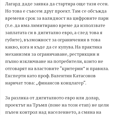
Лагард даде заявка да стартира още тази есен.
Но това е съвсем друг проект. Там се обсъжда
времеви срок за валидност на цифровите пари
(т.е. да има лимитирано време да използвате
заплатата си в дигитално евро, а след това я
губите), възможност за ограничения в това
какво, кога и къде да се купува. На практика
механизми за ограничаване, рестрикции и
пълно изключване на потребители, които не
отговарят на властовите “критерии” и правила.
Експерти като проф. Валентин Катасонов
наричат това: „финансов концлагер“.
За разлика от дигиталното евро или долар,
проектът на Тръмп (поне на този етап) не цели
пълен контрол над населението, а смяна на