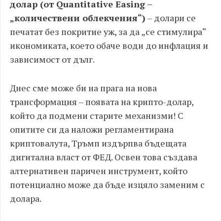
долар (от Quantitative Easing –
„количествени облекчения“)
– долари се
печатат без покритие уж, за да „се стимулира“
икономиката, което обаче води до инфлация и
зависимост от дълг.
Днес сме може би на прага на нова
трансформация – появата на крипто-долар,
който да подмени старите механизми! С
опитите си да наложи регламентирана
криптовалута, Тръмп издърпва бъдещата
дигитална власт от ФЕД. Освен това създава
алтернативен паричен инструмент, който
потенциално може да бъде изцяло заменим с
долара.