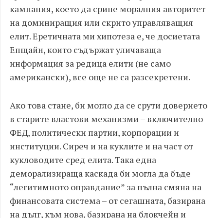
кампания, което да срине моралния авторитет
на доминиращия или скрито управляващия
елит. Еретичната ми хипотеза е, че досиетата
Епщайн, които съдържат уличаваща
информация за редица елити (не само
американски), все още не са разсекретени.
Ако това стане, би могло да се срути доверието
в старите властови механизми – включително
ФЕД, политически партии, корпорации и
институции. Сиреч и на куклите и на част от
кукловодите сред елита. Така една
деморализираща каскада би могла да бъде
“легитимното оправдание” за пълна смяна на
финансовата система – от сегашната, базирана
на дълг, към нова, базирана на блокчейн и