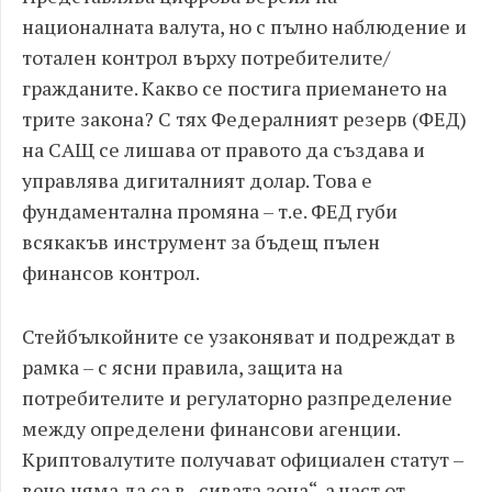
националната валута, но с пълно наблюдение и
тотален контрол върху потребителите/
гражданите. Какво се постига приемането на
трите закона? С тях Федералният резерв (ФЕД)
на САЩ се лишава от правото да създава и
управлява дигиталният долар. Това е
фундаментална промяна – т.е. ФЕД губи
всякакъв инструмент за бъдещ пълен
финансов контрол.
Стейбълкойните се узаконяват и подреждат в
рамка – с ясни правила, защита на
потребителите и регулаторно разпределение
между определени финансови агенции.
Криптовалутите получават официален статут –
вече няма да са в „сивата зона“, а част от