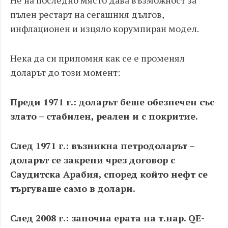
Не на последно място дава възможност за
пълен рестарт на сегашния дългов,
инфлационен и изцяло корумпиран модел.
Нека да си припомня как се е променял
доларът до този момент:
Преди 1971 г.: доларът беше обезпечен със
злато – стабилен, реален и с покритие.
След 1971 г.: възникна петродоларът –
доларът се закрепи чрез договор с
Саудитска Арабия, според който нефт се
търгуваше само в долари.
След 2008 г.: започна ерата на т.нар. QE-