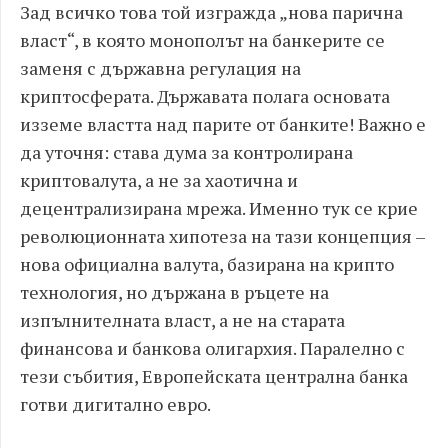
Зад всичко това той изгражда „нова парична
власт“, в която монополът на банкерите се
заменя с държавна регулация на
криптосферата. Държавата полага основата
изземе властта над парите от банките! Важно е
да уточня: става дума за контролирана
криптовалута, а не за хаотична и
децентрализирана мрежа. Именно тук се крие
революционната хипотеза на тази концепция –
нова официална валута, базирана на крипто
технология, но държана в ръцете на
изпълнителната власт, а не на старата
финансова и банкова олигархия. Паралелно с
тези събития, Европейската централна банка
готви дигитално евро.