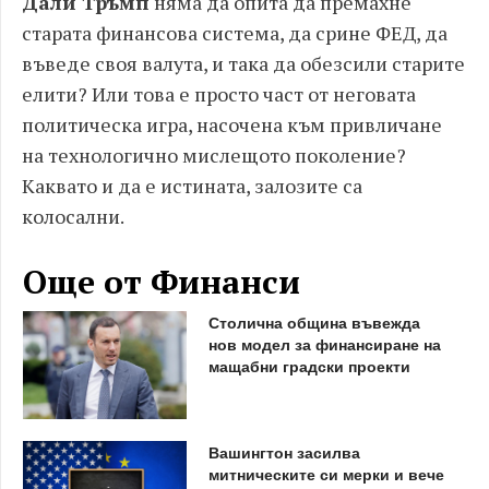
Дали Тръмп
няма да опита да премахне
старата финансова система, да срине ФЕД, да
въведе своя валута, и така да обезсили старите
елити? Или това е просто част от неговата
политическа игра, насочена към привличане
на технологично мислещото поколение?
Каквато и да е истината, залозите са
колосални.
Още от Финанси
Столична община въвежда
нов модел за финансиране на
мащабни градски проекти
Вашингтон засилва
митническите си мерки и вече