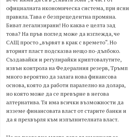
официалната икономическа система, при ясни
правила. Тава е безпрецедентна промяна.
Биват легализирани! Но каква е целта зад
това? На пръв поглед може да изглежда, че
САЩ просто „вървят в крак с времето“. Но
вторият пласт подсказва нещо по-дълбоко.
Създавайки и регулирайки криптовалутите,
извън контрола на Федералния резерв, Тръмп
много вероятно да залага нова финансова
основа, която да работи паралелно на долара,
но която може да се превърне в негова
алтернатива. Тя има всички възможности да
изземе финансовата власт от старите банки и
да я прехвърля към изпълнителната власт.