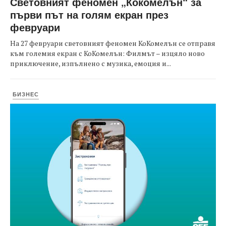
Световният феномен „Кокомелън“ за
първи път на голям екран през
февруари
На 27 февруари световният феномен КоКомелън се отправя
към големия екран с КоКомелън: Филмът – изцяло ново
приключение, изпълнено с музика, емоция и...
БИЗНЕС