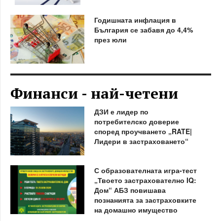
Годишната инфлация в
България се забавя до 4,4%
през юли
Финанси - най-четени
ДЗИ е лидер по
потребителско доверие
според проучването „RATE|
Лидери в застраховането“
С образователната игра-тест
„Твоето застрахователно IQ:
Дом“ АБЗ повишава
познанията за застраховките
на домашно имущество