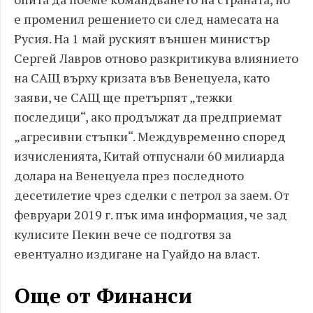
е променил решението си след намесата на
Русия. На 1 май руският външен министър
Сергей Лавров отново разкритикува влиянието
на САЩ върху кризата във Венецуела, като
заяви, че САЩ ще претърпят „тежки
последици“, ако продължат да предприемат
„агресивни стъпки“. Междувременно според
изчисленията, Китай отпуснали 60 милиарда
долара на Венецуела през последното
десетилетие чрез сделки с петрол за заем. От
февруари 2019 г. пък има информация, че зад
кулисите Пекин вече се подготвя за
евентуално издигане на Гуайдо на власт.
Още от Финанси