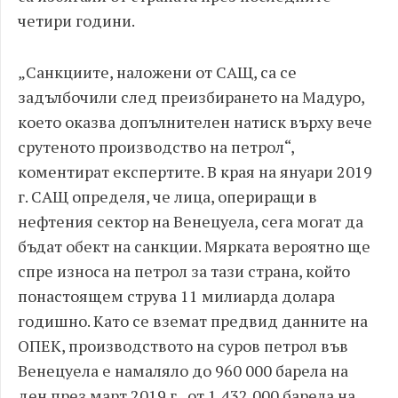
четири години.
„Санкциите, наложени от САЩ, са се
задълбочили след преизбирането на Мадуро,
което оказва допълнителен натиск върху вече
срутеното производство на петрол“,
коментират експертите. В края на януари 2019
г. САЩ определя, че лица, опериращи в
нефтения сектор на Венецуела, сега могат да
бъдат обект на санкции. Мярката вероятно ще
спре износа на петрол за тази страна, който
понастоящем струва 11 милиарда долара
годишно. Като се вземат предвид данните на
ОПЕК, производството на суров петрол във
Венецуела е намаляло до 960 000 барела на
ден през март 2019 г., от 1,432,000 барела на