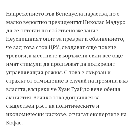
Напрежението във Венецуела нараства, но е
малко вероятно президентът Николас Мадуро
да се оттегли по собствено желание.
Неуспешният опит за преврат и обвинението,
че зад това стои ЦРУ, създават още повече
тревоги, а местните въоръжени сили все още
имат стимули да продължат да подкрепят
управляващия режим. С това е свързан и
страхът от отмъщение в случай на промяна във
властта, въпреки че Хуан Гуайдо вече обеща
амнистия. Всичко това допринася за
съществен ръст на политическите и
икономически рискове, отчитат експертите на
Кофас.