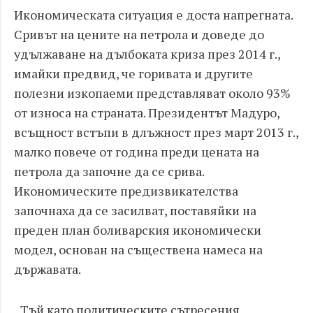
Икономическата ситуация е доста напрегната.
Сривът на цените на петрола и доведе до
удължаване на дълбоката криза през 2014 г.,
имайки предвид, че горивата и другите
полезни изкопаеми представляват около 93%
от износа на страната. Президентът Мадуро,
всъщност встъпи в длъжност през март 2013 г.,
малко повече от година преди цената на
петрола да започне да се срива.
Икономическите предизвикателства
започнаха да се засилват, поставяйки на
преден план боливарския икономически
модел, основан на съществена намеса на
държавата.
„Тъй като политическите сътресения