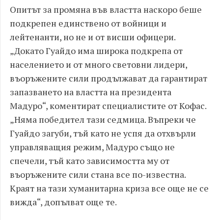
Опитът за промяна във властта наскоро беше
подкрепен единствено от войници и
лейтенанти, но не и от висши офицери.
„Докато Гуайдо има широка подкрепа от
населението и от много световни лидери,
въоръжените сили продължават да гарантират
запазването на властта на президента
Мадуро“, коментират специалистите от Кофас.
„Няма победител тази седмица. Въпреки че
Гуайдо загуби, тъй като не успя да отхвърли
управляващия режим, Мадуро също не
спечели, тъй като зависимостта му от
въоръжените сили стана все по-известна.
Краят на тази хуманитарна криза все още не се
вижда“, допълват още те.