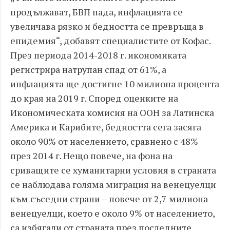
продължават, БВП пада, инфлацията се
увеличава рязко и бедността се превръща в
епидемия“, добавят специалистите от Кофас.
През периода 2014-2018 г. икономиката
регистрира натрупан спад от 61%, а
инфлацията ще достигне 10 милиона процента
до края на 2019 г. Според оценките на
Икономическата комисия на ООН за Латинска
Америка и Карибите, бедността сега засяга
около 90% от населението, сравнено с 48%
през 2014 г. Нещо повече, на фона на
сриващите се хуманитарни условия в страната
се наблюдава голяма миграция на венецуелци
към съседни страни – повече от 2,7 милиона
венецуелци, което е около 9% от населението,
са избягали от страната през последните