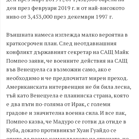
ден през февруари 2019 г. и от най-високото
ниво от 3,453,000 през декември 1997 г.
Външната намеса изглежда малко вероятна в
краткосрочен план. След неотдавнашния
конфликт държавният секретар на САЩ Майк
Помпео заяви, че военните действия на САЩ
във Венецуела са възможни само, ако е
необходимо и че предпочитат мирен преход.
Американската интервенция не би била лесна,
тъй като Венецуела е планинска страна, която
е два пъти по-голяма от Ирак, с големи
градове и значителна военна сила. И все пак,
Помпео казва, че Мадуро се готви да отиде в
Куба, докато противникът Хуан Гуайдо се
опита да поеме командването на страната, но