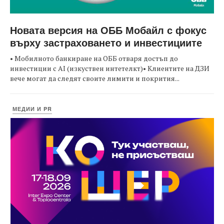
Новата версия на ОББ Мобайл с фокус
върху застраховането и инвестициите
• Мобилното банкиране на ОББ отваря достъп до
инвестиции с AI (изкуствен интетелкт)• Клиентите на ДЗИ
вече могат да следят своите лимити и покрития...
МЕДИИ И PR